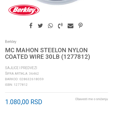
Berkley
MC MAHON STEELON NYLON
COATED WIRE 30LB (1277812)
SAJLICE I PREDVEZI
ŠIFRA ARTIKLA:
36462
BARKOD:
028632618059
ISBN:
1277812
Obavesti me o sniženju
1.080,00
RSD