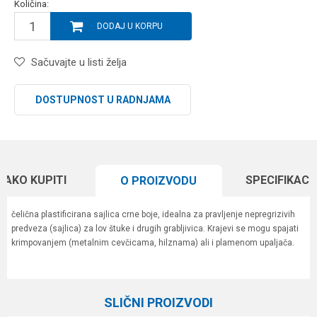
Količina:
DODAJ U KORPU
Sačuvajte u listi želja
DOSTUPNOST U RADNJAMA
KAKO KUPITI
SPECIFIKACI
O PROIZVODU
čelična plastificirana sajlica crne boje, idealna za pravljenje nepregrizivih
predveza (sajlica) za lov štuke i drugih grabljivica. Krajevi se mogu spajati
krimpovanjem (metalnim cevčicama, hilznama) ali i plamenom upaljača.
Karakteristika
Vrednost
Ime/Nadimak
Kategorija
Sajlice i predvezi
SLIČNI PROIZVODI
Brend
Berkley