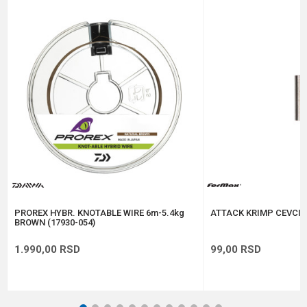
Email
Dužina
9 m
Nosivost
30 lbs
Poruka
Anti-spam zaštita - izračunajte koliko je 6 - 1 :
POŠALJI
PROREX HYBR. KNOTABLE WIRE 6m-5.4kg
ATTACK KRIMP CEVCICE
BROWN (17930-054)
1.990,00
RSD
99,00
RSD