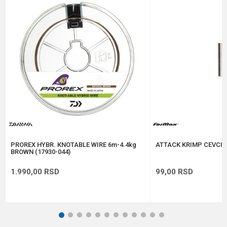
Brend
Daiwa
Nosivost
5.4 kg
Poruka
Anti-spam zaštita - izračunajte koliko je 9 - 4 :
POŠALJI
PROREX HYBR. KNOTABLE WIRE 6m-4.4kg
ATTACK KRIMP CEVCICE
BROWN (17930-044)
1.990,00
RSD
99,00
RSD
1
2
3
4
5
6
7
8
9
10
11
12