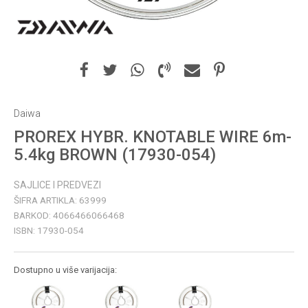
Daiwa
PROREX HYBR. KNOTABLE WIRE 6m-
5.4kg BROWN (17930-054)
SAJLICE I PREDVEZI
ŠIFRA ARTIKLA:
63999
BARKOD:
4066466066468
ISBN:
17930-054
Dostupno u više varijacija: