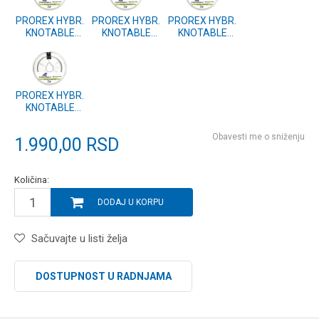
PROREX HYBR.
PROREX HYBR.
PROREX HYBR.
KNOTABLE
KNOTABLE
KNOTABLE
WIRE 6m-5.4kg
WIRE 6m-4.4kg
WIRE 6m-3.7kg
BROWN
BROWN
BROWN
(17930-054)
(17930-044)
(17930-037)
PROREX HYBR.
KNOTABLE
WIRE 6m-2.9kg
BROWN
Obavesti me o sniženju
1.990,00
RSD
(17930-029)
Količina:
DODAJ U KORPU
Sačuvajte u listi želja
DOSTUPNOST U RADNJAMA