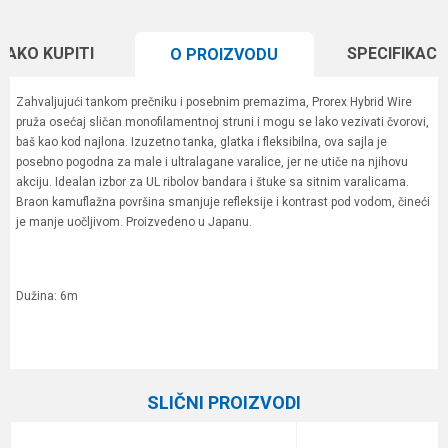
KAKO KUPITI
SPECIFIKACI
O PROIZVODU
Zahvaljujući tankom prečniku i posebnim premazima, Prorex Hybrid Wire
pruža osećaj sličan monofilamentnoj struni i mogu se lako vezivati čvorovi,
baš kao kod najlona. Izuzetno tanka, glatka i fleksibilna, ova sajla je
posebno pogodna za male i ultralagane varalice, jer ne utiče na njihovu
akciju. Idealan izbor za UL ribolov bandara i štuke sa sitnim varalicama.
Braon kamuflažna površina smanjuje refleksije i kontrast pod vodom, čineći
je manje uočljivom. Proizvedeno u Japanu.
Dužina: 6m
Karakteristika
Vrednost
Ime/Nadimak
Kategorija
Sajlice i predvezi
SLIČNI PROIZVODI
Boja
Brown
Email