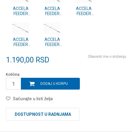
ACCELA
ACCELA
ACCELA
FEEDER
FEEDER
FEEDER
3.30m/3.50m
3.30m/3.50m
3.30m/3.50m
1.5oz
2.0oz
0.75oz
REZERVNI VRH
REZERVNI VRH
REZERVNI VRH
ACCELA
ACCELA
FEEDER
FEEDER
3.30m/3.50m
3.30m/3.50m
1.0oz
0.5oz
Obavesti me o sniženju
1.190,00
RSD
REZERVNI VRH
REZERVNI VRH
Količina:
DODAJ U KORPU
Sačuvajte u listi želja
DOSTUPNOST U RADNJAMA