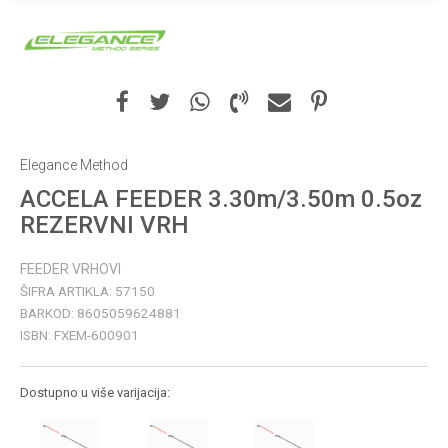
Elegance Method
ACCELA FEEDER 3.30m/3.50m 0.5oz
REZERVNI VRH
FEEDER VRHOVI
ŠIFRA ARTIKLA:
57150
BARKOD:
8605059624881
ISBN:
FXEM-600901
Dostupno u više varijacija: