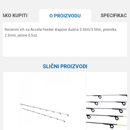
KAKO KUPITI
SPECIFIKACI
O PROIZVODU
Rezervni vrh za Accela Feeder štapove dužina 3.30m/3.50m, prečnika
2.5mm, jačine 0.5oz.
Karakteristika
Vrednost
Ime/Nadimak
Kategorija
Feeder vrhovi
SLIČNI PROIZVODI
Brend
Elegance Method
Email
Poruka