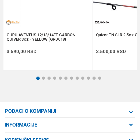
Anti-spam zaštita - izračunajte koliko je 9 - 4 :
POŠALJI
GURU AVENTUS 12/13/14FT CARBON
Quiver TN SLR 2.5oz GR
QUIVER 3oz - YELLOW (GRD018)
3.590,00
RSD
3.500,00
RSD
1
2
3
4
5
6
7
8
9
10
11
12
PODACI O KOMPANIJI
Formaxstore d.o.o
INFORMACIJE
O nama
Cara Dušana 47