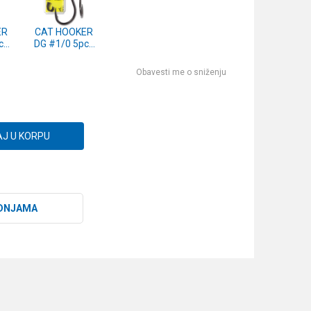
ER
CAT HOOKER
cs
DG #1/0 5pcs
)
(4559100)
Obavesti me o sniženju
J U KORPU
DNJAMA