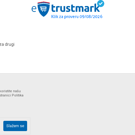
za drugi
koristite našu
ranici Politika
ne i bez grešaka. Svi artikli prikazani na sajtu su deo naše
Slažem se
drške web shopa na tel. 064/647-81-86.