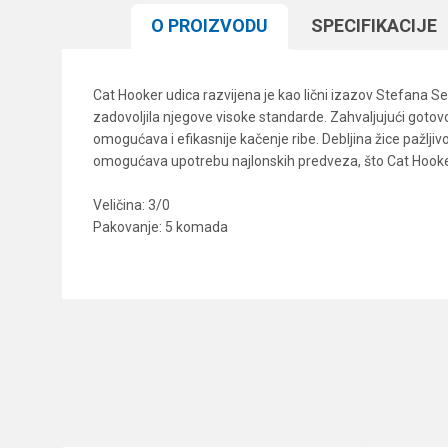
O PROIZVODU
SPECIFIKACIJЕ
Cat Hooker udica razvijena je kao lični izazov Stefana S
zadovoljila njegove visoke standarde. Zahvaljujući gotovo
omogućava i efikasnije kačenje ribe. Debljina žice pažljivo
omogućava upotrebu najlonskih predveza, što Cat Hooker č
Veličina: 3/0
Pakovanje: 5 komada
Karakteristika
Ime/Nadimak
Kategorija
Brend
Poruka