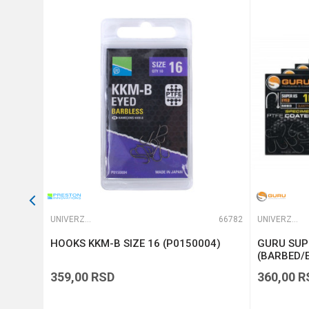
Anti-spam zaštita - izračunaj
POŠALJI
64765
UNIVERZALNE UDICE
66782
UNIVERZALNE UDICE
HOOKS KKM-B SIZE 16 (P0150004)
GURU SUPE
(BARBED/E
359,00
RSD
360,00
R