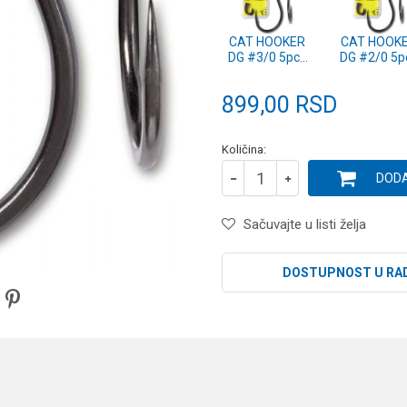
CAT HOOKER
CAT HOOK
DG #3/0 5pcs
DG #2/0 5p
(4559300)
(4559200
899,00
RSD
Količina:
DODA
Sačuvajte u listi želja
DOSTUPNOST U RA