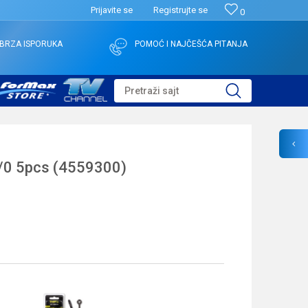
Prijavite se
Registrujte se
0
BRZA ISPORUKA
POMOĆ I NAJČEŠĆA PITANJA
Pretraži sajt
0 5pcs (4559300)