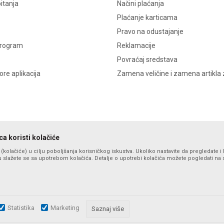
itanja
Načini plaćanja
Plaćanje karticama
Pravo na odustajanje
program
Reklamacije
Povraćaj sredstava
re aplikacija
Zamena veličine i zamena artikla 
a koristi kolačiće
s (kolačiće) u cilju poboljšanja korisničkog iskustva. Ukoliko nastavite da pregledate i 
 slažete se sa upotrebom kolačića. Detalje o upotrebi kolačića možete pogledati na st
Statistika
Marketing
zu slika i samih cena, ali ne možemo garantovati da su sve informacije komplet
Saznaj više
i u svakom trenutku. Raspoloživost robe možete proveriti pozivom na broj po