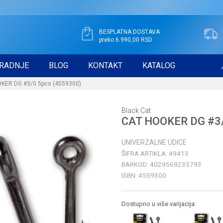
BESPLATNA DOSTAVA
preko 6.990,00 RSD
RADNJE
BLOG
KONTAKT
KATALOG
KER DG #3/0 5pcs (4559300)
Black Cat
CAT HOOKER DG #3/
UNIVERZALNE UDICE
ŠIFRA ARTIKLA:
49413
BARKOD:
4029569233793
ISBN:
4559300
Dostupno u više varijacija: