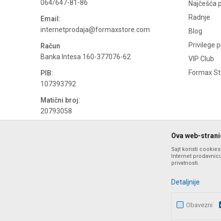
064/647-81-86
Najčešća p
Radnje
Email:
internetprodaja@formaxstore.com
Blog
Privilege 
Račun
Banka Intesa 160-377076-62
VIP Club
Formax Sto
PIB:
107393792
Matični broj:
20793058
PDV broj
Ova web-stranic
694500884
Sajt koristi cookie
Internet prodavnicu
privatnosti.
Detaljnije
Obavezni
Nastojimo da budemo što precizniji u opisu proizvoda, prika
ponude i ne podrazumeva da su dostupn