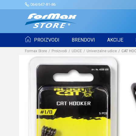
064/647-81-86
PROIZVODI
BRENDOVI
AKCIJE
Formax Store
Proizvodi
UDICE
Univerzalne udice
CAT HOO