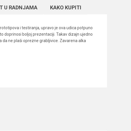
T U RADNJAMA
KAKO KUPITI
ototipova i testiranja, upravo je ova udica potpuno
 doprinosi boljoj prezentaciji. Takav dizajn ujedno
tna da ne plaši oprezne grabljivice. Zavarena alka