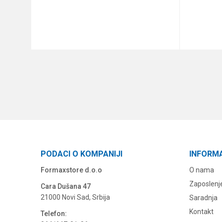
DODAJ U KORPU
PODACI O KOMPANIJI
INFORM
Formaxstore d.o.o
O nama
Zaposlenj
Cara Dušana 47
21000 Novi Sad, Srbija
Saradnja
Kontakt
Telefon: