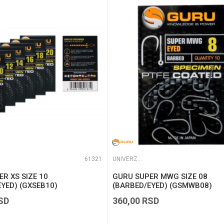
te koliko je 4 + 1 :
61321
UNIVERZALNE UDICE
R XS SIZE 10
GURU SUPER MWG SIZE 08
YED) (GXSEB10)
(BARBED/EYED) (GSMWB08)
SD
360,00
RSD