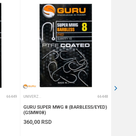
66449
UNIVERZALNE UDICE
66448
UNIVERZALNE UDICE
GURU SUPER MWG 8 (BARBLESS/EYED)
GURU QM1
(GSMW08)
360,00
RSD
510,00
R