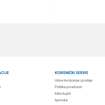
DODAJ U KORPU
DODAJ U KORPU
ACIJE
KORISNIČKI SERVIS
Uslovi korišćenja i prodaje
e
Politika privatnosti
Kako kupiti
Isporuka