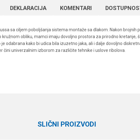
DEKLARACIJA
KOMENTARI
DOSTUPNOS
eussa sa ciljem poboljšanja sistema montaže sa dlakom. Nakon brojnih pr
 kružnom obliku, mamci imaju dovoljno prostora za prirodno kretanje, što
 je odabrana kako bi udica bila izuzetno jaka, ali i dalje dovoljno diskre
ini univerzalnim izborom za različite tehnike i uslove ribolova.
Vrednost
Email
Univerzalne udice
Black Cat
SLIČNI PROIZVODI