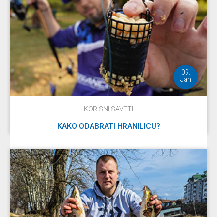
09.
Jan
KORISNI SAVETI
KAKO ODABRATI HRANILICU?
DETALJNIJE