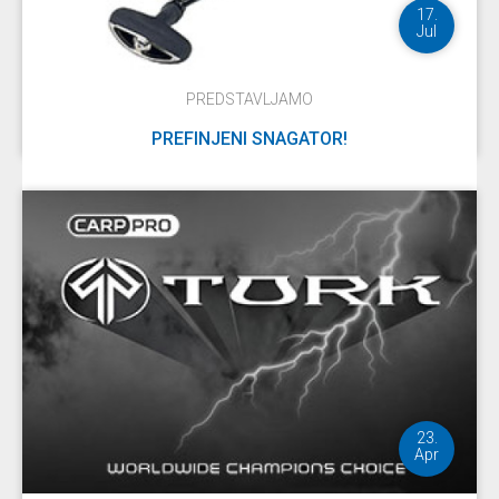
17.
Jul
PREDSTAVLJAMO
PREFINJENI SNAGATOR!
DETALJNIJE
23.
Apr