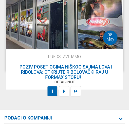
08.
May
PREDSTAVLJAMO
POZIV POSETIOCIMA NIŠKOG SAJMA LOVA I
RIBOLOVA: OTKRIJTE RIBOLOVAČKI RAJ U
FORMAX STORU!
DETALJNIJE
1
PODACI O KOMPANIJI
Formaxstore d.o.o