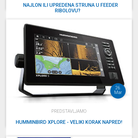
NAJLON ILI UPREDENA STRUNA U FEEDER
RIBOLOVU?
DETALJNIJE
26.
Mar
PREDSTAVLJAMO
HUMMINBIRD XPLORE - VELIKI KORAK NAPRED!