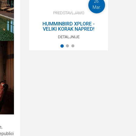
23.
26.
Apr.
Mar.
PREDSTAVLJAMO
CARP
HUMMINBIRD XPLORE -
PRE
VELIKI KORAK NAPRED!
DETALJNIJE
1
2
3
e,
epublici