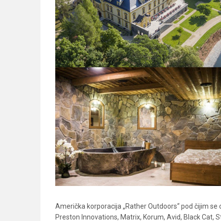
Američka korporacija „Rather Outdoors“ pod čijim se ok
Preston Innovations, Matrix, Korum, Avid, Black Cat, S