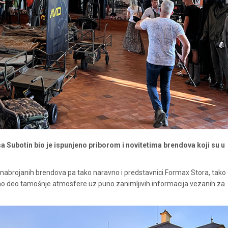
 Subotin bio je ispunjeno priborom i novitetima brendova koji su u
ri nabrojanih brendova pa tako naravno i predstavnici Formax Stora, tak
o deo tamošnje atmosfere uz puno zanimljivih informacija vezanih za