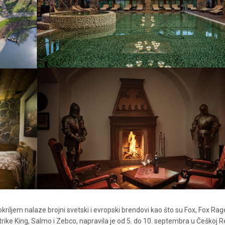
PREDSTAVLJAMO
TORK - OLUJA IZ 
PRO-A!
DETALJNIJE
riljem nalaze brojni svetski i evropski brendovi kao što su Fox, Fox Rag
trike King, Salmo i Zebco, napravila je od 5. do 10. septembra u Češkoj R