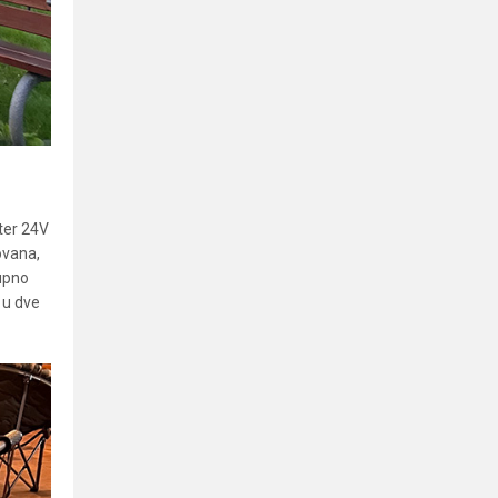
rter 24V
ovana,
kupno
 u dve