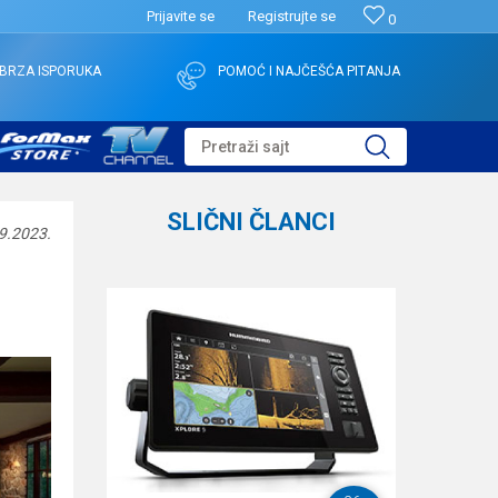
Prijavite se
Registrujte se
0
BRZA ISPORUKA
POMOĆ I NAJČEŠĆA PITANJA
Pretraži sajt
SLIČNI ČLANCI
9.2023.