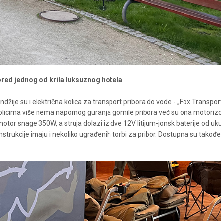
 pored jednog od krila luksuznog hotela
ndžije su i električna kolica za transport pribora do vode - „Fox Transpo
olicima više nema napornog guranja gomile pribora već su ona motoriz
motor snage 350W, a struja dolazi iz dve 12V litijum-jonsk baterije od u
strukcije imaju i nekoliko ugrađenih torbi za pribor. Dostupna su takođe