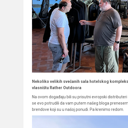
Nekoliko velikih svečanih sala hotelskog kompleksa
vlasništu Rather Outdoora
Na ovom događaju bili su prisutni evropski distribute
se evo potrudili da vam putem našeg bloga prenesem
brendove koji su u našoj ponudi. Pa krenimo redom.