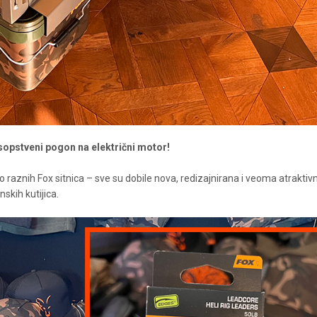
 sopstveni pogon na električni motor!
raznih Fox sitnica – sve su dobile nova, redizajnirana i veoma atraktiv
skih kutijica.