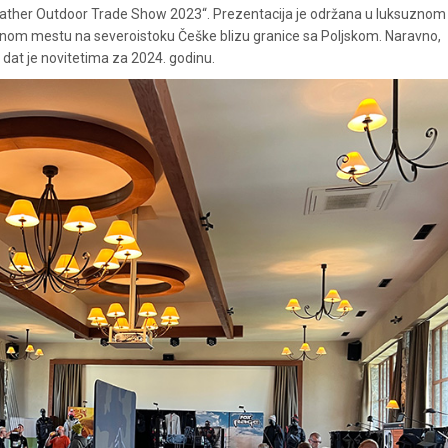
„Rather Outdoor Trade Show 2023“. Prezentacija je održana u luksuznom
enom mestu na severoistoku Češke blizu granice sa Poljskom. Naravno,
at je novitetima za 2024. godinu.