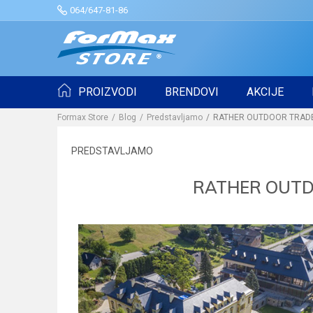
064/647-81-86
PROIZVODI
BRENDOVI
AKCIJE
Formax Store
Blog
Predstavljamo
RATHER OUTDOOR TRADE
PREDSTAVLJAMO
RATHER OUTD