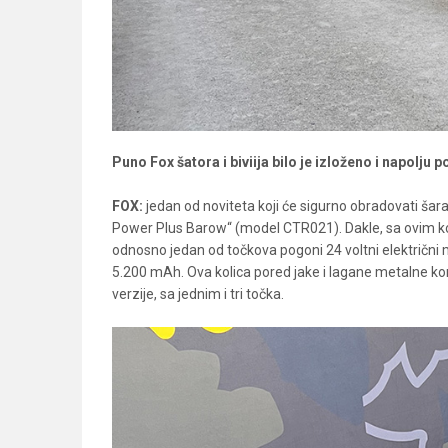
Puno Fox šatora i biviija bilo je izloženo i napolju
FOX:
jedan od noviteta koji će sigurno obradovati šara
Power Plus Barow“ (model CTR021). Dakle, sa ovim k
odnosno jedan od točkova pogoni 24 voltni električni 
5.200 mAh. Ova kolica pored jake i lagane metalne kon
verzije, sa jednim i tri točka.