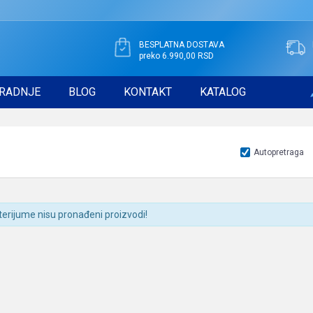
BESPLATNA DOSTAVA
preko 6.990,00 RSD
RADNJE
BLOG
KONTAKT
KATALOG
Autopretraga
terijume nisu pronađeni proizvodi!