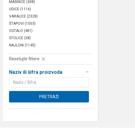
MAŠINICE
(438)
UDICE
(1116)
VARALICE
(2328)
ŠTAPOVI
(1003)
OSTALO
(481)
STOLICE
(38)
NAJLONI
(1145)
Resetujte filtere
Naziv ili šifra proizvoda
PRETRAŽI