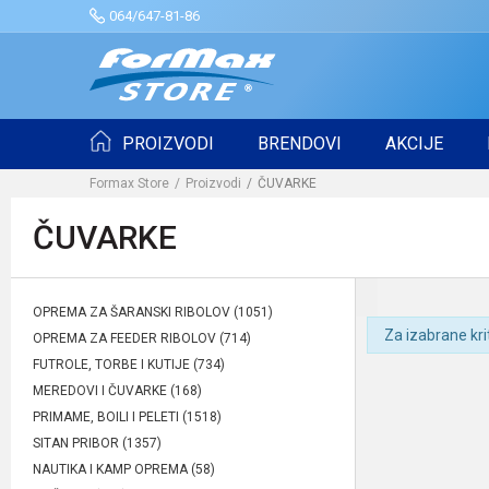
064/647-81-86
PROIZVODI
BRENDOVI
AKCIJE
Formax Store
Proizvodi
ČUVARKE
ČUVARKE
OPREMA ZA ŠARANSKI RIBOLOV
(1051)
Za izabrane kri
OPREMA ZA FEEDER RIBOLOV
(714)
FUTROLE, TORBE I KUTIJE
(734)
MEREDOVI I ČUVARKE
(168)
PRIMAME, BOILI I PELETI
(1518)
SITAN PRIBOR
(1357)
NAUTIKA I KAMP OPREMA
(58)