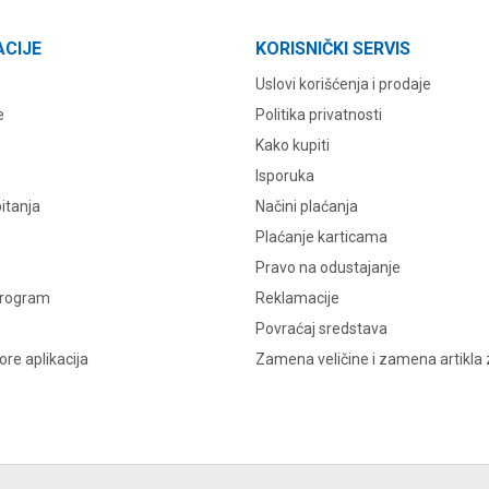
ACIJE
KORISNIČKI SERVIS
Uslovi korišćenja i prodaje
e
Politika privatnosti
Kako kupiti
Isporuka
itanja
Načini plaćanja
Plaćanje karticama
Pravo na odustajanje
program
Reklamacije
Povraćaj sredstava
re aplikacija
Zamena veličine i zamena artikla 