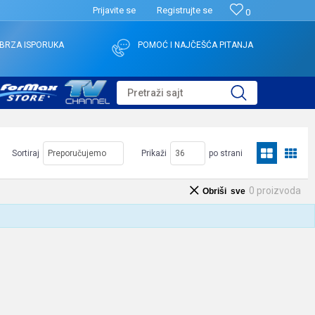
Prijavite se
Registrujte se
0
BRZA ISPORUKA
POMOĆ I NAJČEŠĆA PITANJA
Pretraži sajt
Sortiraj
Prikaži
po strani
0
proizvoda
Obriši sve