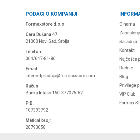
PODACI O KOMPANIJI
INFORM
Formaxstore d.o.o
O nama
Zaposlenj
Cara Dušana 47
21000 Novi Sad, Srbija
Saradnja
Kontakt
Telefon:
064/647-81-86
Najčešća p
Radnje
Email:
internetprodaja@formaxstore.com
Blog
Privilege 
Račun
Banka Intesa 160-377076-62
VIP Club
Formax Sto
PIB:
107393792
Matični broj:
20793058
PDV broj