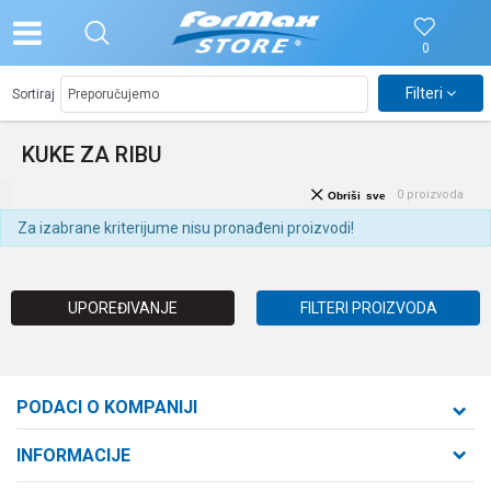
0
Filteri
Sortiraj
KUKE ZA RIBU
0
proizvoda
Obriši sve
Za izabrane kriterijume nisu pronađeni proizvodi!
UPOREĐIVANJE
FILTERI PROIZVODA
PODACI O KOMPANIJI
Formaxstore d.o.o
INFORMACIJE