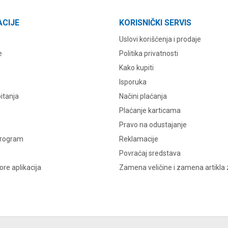
ACIJE
KORISNIČKI SERVIS
Uslovi korišćenja i prodaje
e
Politika privatnosti
Kako kupiti
Isporuka
itanja
Načini plaćanja
Plaćanje karticama
Pravo na odustajanje
program
Reklamacije
Povraćaj sredstava
re aplikacija
Zamena veličine i zamena artikla 