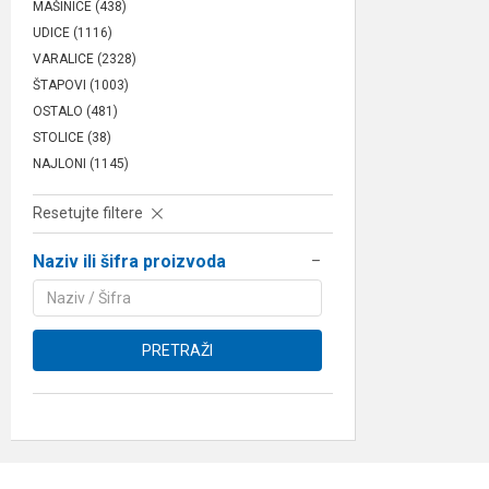
MAŠINICE
(438)
UDICE
(1116)
VARALICE
(2328)
ŠTAPOVI
(1003)
OSTALO
(481)
STOLICE
(38)
NAJLONI
(1145)
Resetujte filtere
Naziv ili šifra proizvoda
PRETRAŽI