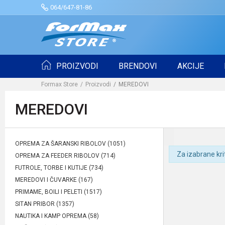
064/647-81-86
PROIZVODI
BRENDOVI
AKCIJE
Formax Store
Proizvodi
MEREDOVI
MEREDOVI
OPREMA ZA ŠARANSKI RIBOLOV
(1051)
Za izabrane kri
OPREMA ZA FEEDER RIBOLOV
(714)
FUTROLE, TORBE I KUTIJE
(734)
MEREDOVI I ČUVARKE
(167)
PRIMAME, BOILI I PELETI
(1517)
SITAN PRIBOR
(1357)
NAUTIKA I KAMP OPREMA
(58)