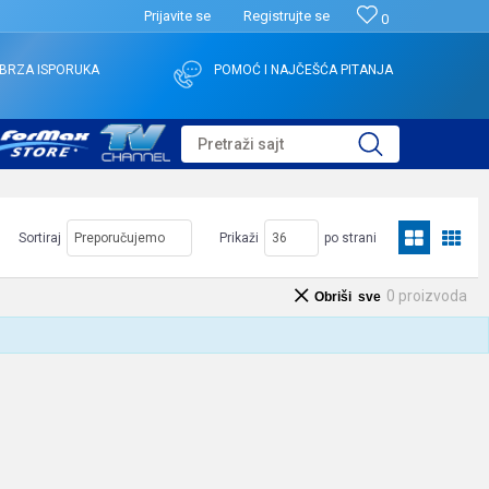
Prijavite se
Registrujte se
0
BRZA ISPORUKA
POMOĆ I NAJČEŠĆA PITANJA
Pretraži sajt
Sortiraj
Prikaži
po strani
0
proizvoda
Obriši sve