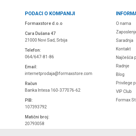
PODACI O KOMPANIJI
INFORM
Formaxstore d.o.o
O nama
Zaposlenj
Cara Dušana 47
21000 Novi Sad, Srbija
Saradnja
Kontakt
Telefon:
064/647-81-86
Najčešća p
Radnje
Email:
internetprodaja@formaxstore.com
Blog
Privilege 
Račun
Banka Intesa 160-377076-62
VIP Club
Formax Sto
PIB:
107393792
Matični broj:
20793058
PDV broj