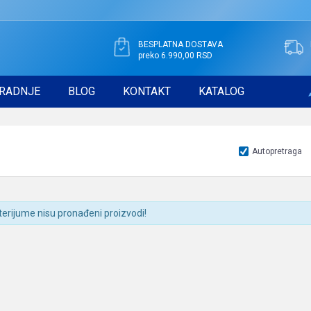
BESPLATNA DOSTAVA
preko 6.990,00 RSD
RADNJE
BLOG
KONTAKT
KATALOG
Autopretraga
terijume nisu pronađeni proizvodi!