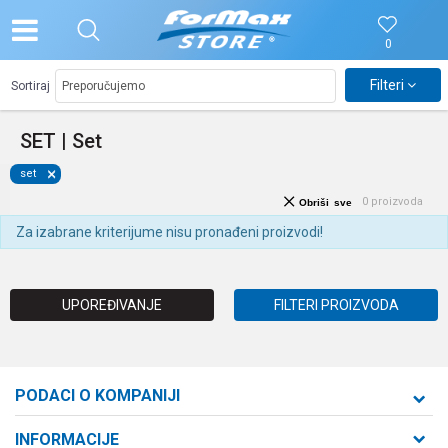
0
Filteri
Sortiraj
SET | Set
set
0
proizvoda
Obriši sve
Za izabrane kriterijume nisu pronađeni proizvodi!
UPOREĐIVANJE
FILTERI PROIZVODA
PODACI O KOMPANIJI
Formaxstore d.o.o
INFORMACIJE