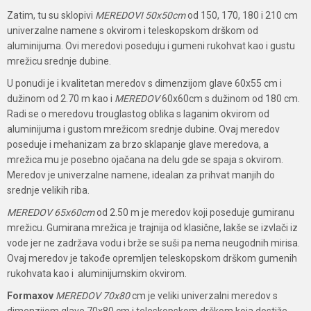
Zatim, tu su sklopivi
MEREDOVI 50x50cm
od 150, 170, 180 i 210 cm
univerzalne namene s okvirom i teleskopskom drškom od
aluminijuma. Ovi meredovi poseduju i gumeni rukohvat kao i gustu
mrežicu srednje dubine.
U ponudi je i kvalitetan meredov s dimenzijom glave 60x55 cm i
dužinom od 2.70 m kao i
MEREDOV
60x60cm s dužinom od 180 cm.
Radi se o meredovu trouglastog oblika s laganim okvirom od
aluminijuma i gustom mrežicom srednje dubine. Ovaj meredov
poseduje i mehanizam za brzo sklapanje glave meredova, a
mrežica mu je posebno ojačana na delu gde se spaja s okvirom.
Meredov je univerzalne namene, idealan za prihvat manjih do
srednje velikih riba.
MEREDOV 65x60cm
od 2.50 m je meredov koji poseduje gumiranu
mrežicu. Gumirana mrežica je trajnija od klasične, lakše se izvlači iz
vode jer ne zadržava vodu i brže se suši pa nema neugodnih mirisa.
Ovaj meredov je takođe opremljen teleskopskom drškom gumenih
rukohvata kao i aluminijumskim okvirom.
Formaxov
MEREDOV 70x80
cm je veliki univerzalni meredov s