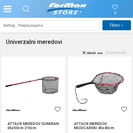
0
Filteri
Sortiraj
Univerzalni meredovi
22
proizvoda
Obriši sve
ATTACK MEREDOV GUMIRAN
ATTACK MEREDOV
65x50cm 210cm
MUSICARSKI 45x40cm