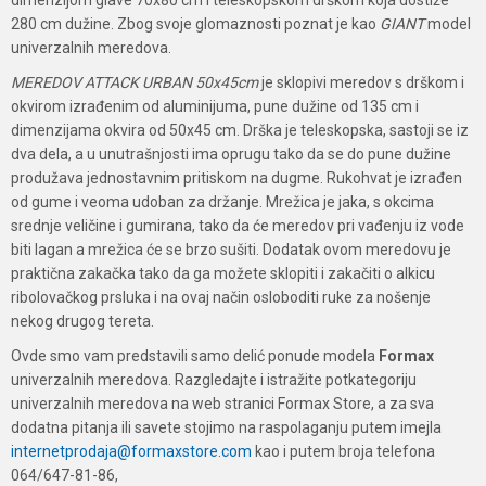
dimenzijom glave 70x80 cm i teleskopskom drškom koja dostiže
280 cm dužine. Zbog svoje glomaznosti poznat je kao
GIANT
model
univerzalnih meredova.
MEREDOV ATTACK URBAN 50x45cm
je sklopivi meredov s drškom i
okvirom izrađenim od aluminijuma, pune dužine od 135 cm i
dimenzijama okvira od 50x45 cm. Drška je teleskopska, sastoji se iz
dva dela, a u unutrašnjosti ima oprugu tako da se do pune dužine
produžava jednostavnim pritiskom na dugme. Rukohvat je izrađen
od gume i veoma udoban za držanje. Mrežica je jaka, s okcima
srednje veličine i gumirana, tako da će meredov pri vađenju iz vode
biti lagan a mrežica će se brzo sušiti. Dodatak ovom meredovu je
praktična zakačka tako da ga možete sklopiti i zakačiti o alkicu
ribolovačkog prsluka i na ovaj način osloboditi ruke za nošenje
nekog drugog tereta.
Ovde smo vam predstavili samo delić ponude modela
Formax
univerzalnih meredova. Razgledajte i istražite potkategoriju
univerzalnih meredova na web stranici Formax Store, a za sva
dodatna pitanja ili savete stojimo na raspolaganju putem imejla
internetprodaja@formaxstore.com
kao i putem broja telefona
064/647-81-86,