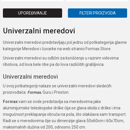
UPOREĐIVANJE
FILTERI PROIZVODA
Univerzalni meredovi
Univerzalni meredovi predstavljaju još jednu od potkategorija glavne
kategorije Meredovi i čuvarke na web stranici Formax Store.
Univerzalni meredovi su odlični za korišćenje u raznim vidovima
ribolova, od lova bele ribe pa do lova različitih grabljivica.
Univerzalni meredovi
U ovoj potkategoriji nalaze se univerzalni meredovi sledećih
proizvođača:
Formax
, Guru i Preston.
Formax
vam se ovde predstavlja sa meredovima jake
aluminijumske teleskopske drške čija se glava skida s drške i ima
mogućnost preklapanja obruča na pola, što olakšava sam transport.
Radi se o meredovima čije su dimenzije glava 50x60cm i 60x70cm,
maksimalnih dužina od 200, odnosno 250 cm.