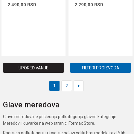
2.490,00
RSD
2.290,00
RSD
DODAJ U KORPU
DODAJ U KORPU
UPOREĐIVANJE
FILTERI PROIZVODA
1
2
Glave meredova
Glave meredova je poslednja potkategorija glavne kategorije
Meredovi i čuvarke na web stranici Formax Store.
Radi se o potkategoriji u kojoj se nalazi veliki broj modela različitih