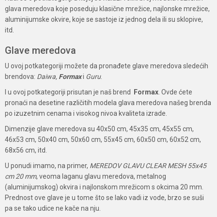
glava meredova koje poseduju klasične mrežice, najlonske mrežice,
aluminijumske okvire, koje se sastoje iz jednog dela ili su sklopive,
itd.
Glave meredova
U ovoj potkategoriji možete da pronađete glave meredova sledećih
brendova:
Daiwa,
Formax
i
Guru
.
I u ovoj potkategoriji prisutan je naš brend
Formax
. Ovde ćete
pronaći na desetine različitih modela glava meredova našeg brenda
po izuzetnim cenama i visokog nivoa kvaliteta izrade.
Dimenzije glave meredova su 40x50 cm, 45x35 cm, 45x55 cm,
46x53 cm, 50x40 cm, 50x60 cm, 55x45 cm, 60x50 cm, 60x52 cm,
68x56 cm, itd.
U ponudi imamo, na primer,
MEREDOV GLAVU CLEAR MESH 55x45
cm 20 mm
, veoma laganu glavu meredova, metalnog
(aluminijumskog) okvira i najlonskom mrežicom s okcima 20 mm.
Prednost ove glave je u tome što se lako vadi iz vode, brzo se suši
pa se tako udice ne kače na nju.