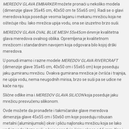
MEREDOV GLAVA EMBARKER
možete pronaći u nekoliko modela
(dimenzije glave 35x45 cm, 40x50 cm te 55x65 cm). Radi se o glavi
meredova koja poseduje veoma laganu i mekanu mrežicu koja ne
oštećuje ribu. Iako mrežica upija vodu, ona se izuzetno brzo suši.
MEREDOV GLAVA OVAL BLUE MESH 55x45cm 6mm
je kvalitetna
glava meredova ovalnog oblika. Opremljena je kvalitetnom
mrežicom i standardnim navojem koja odgovara bilo kojoj drški
meredova.
U ponudi imamo i razne modele
MEREDOV GLAVA RIVERCRAFT
(dimenzije glave 35x45 cm, 40x50 cm i 55x65 cm) koje poseduju
jaku gumiranu mrežicu. Ovakva gumirana mrežica je čvršća i trajnija,
ne upija vodu, nema neugodnih mirisa, brzo se suši pa se udice ne
kače na nju.
Slične odlike ima i
MEREDOV GLAVA SILICON
koja poseduje jaku
mrežicu presvučenu silikonom.
Ovde možete da pronađete i takmičarske glave meredova
dimenzija glave 45x55 cm i 50x60 cm koje poseduju robusan
metalni (aluminijumski) okvir i pliću najlonsku mrežicu koja se lako