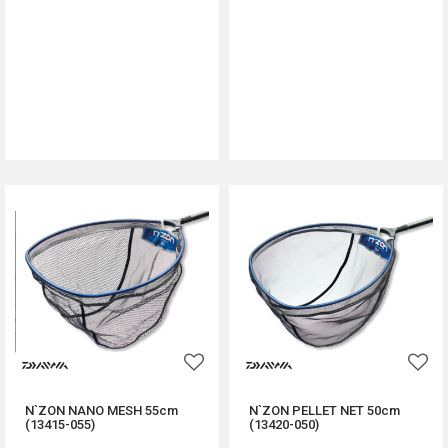
DODAJ U KORPU
DODAJ U KORPU
N`ZON NANO MESH 55cm
N`ZON PELLET NET 50cm
(13415-055)
(13420-050)