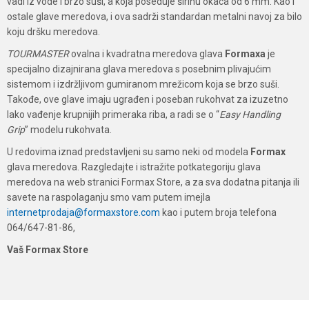
vadi iz vode i brzo suši, a koja poseduje širinu okaca od 6 mm. Kao i
ostale glave meredova, i ova sadrži standardan metalni navoj za bilo
koju dršku meredova.
TOURMASTER
ovalna i kvadratna meredova glava
Formaxa
je
specijalno dizajnirana glava meredova s posebnim plivajućim
sistemom i izdržljivom gumiranom mrežicom koja se brzo suši.
Takođe, ove glave imaju ugrađen i poseban rukohvat za izuzetno
lako vađenje krupnijih primeraka riba, a radi se o “
Easy Handling
Grip
” modelu rukohvata.
U redovima iznad predstavljeni su samo neki od modela
Formax
glava meredova. Razgledajte i istražite potkategoriju glava
meredova na web stranici Formax Store, a za sva dodatna pitanja ili
savete na raspolaganju smo vam putem imejla
internetprodaja@formaxstore.com
kao i putem broja telefona
064/647-81-86,
Vaš Formax Store