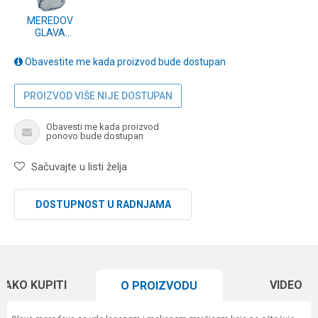
MEREDOV
GLAVA
EMBARKER
55x65cm
Obavestite me kada proizvod bude dostupan
PROIZVOD VIŠE NIJE DOSTUPAN
Obavesti me kada proizvod
ponovo bude dostupan
Sačuvajte u listi želja
DOSTUPNOST U RADNJAMA
KAKO KUPITI
VIDEO
O PROIZVODU