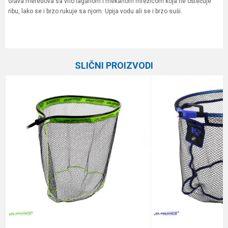
Glava meredova sa vrlo laganom i mekanom mrežicom koja ne oštećuje
ribu, lako se i brzo rukuje sa njom. Upija vodu ali se i brzo suši.
Karakteristika
Vrednost
Ime/Nadimak
Kategorija
Glave meredova
SLIČNI PROIZVODI
Brend
Elegance Feeder Pro
Email
Poruka
Anti-spam zaštita - izračunajte koliko je 2 + 3 :