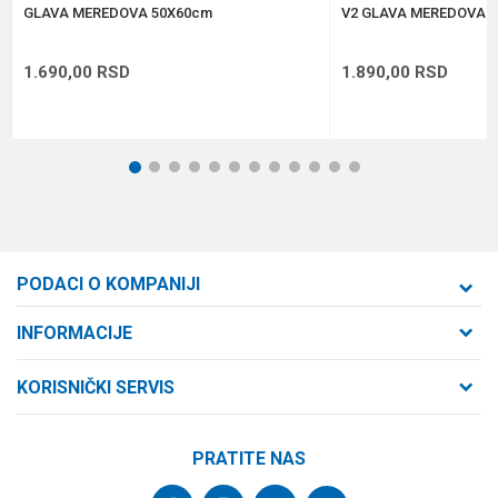
POŠALJI
GLAVA MEREDOVA 50X60cm
V2 GLAVA MEREDOVA 
1.690,00
RSD
1.890,00
RSD
1
2
3
4
5
6
7
8
9
10
11
12
PODACI O KOMPANIJI
Formaxstore d.o.o
INFORMACIJE
O nama
Cara Dušana 47
KORISNIČKI SERVIS
21000 Novi Sad, Srbija
Zaposlenje
Uslovi korišćenja i prodaje
Saradnja
Telefon:
PRATITE NAS
Politika privatnosti
064/647-81-86
Kontakt
Kako kupiti