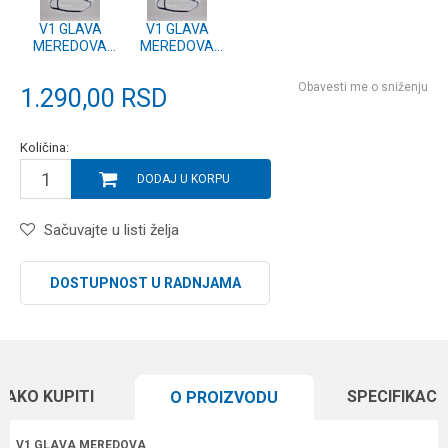
V1 GLAVA
V1 GLAVA
MEREDOVA
MEREDOVA
NAJLON
NAJLON
50x40x40
45x35x30
Obavesti me o sniženju
1.290,00
RSD
Količina:
DODAJ U KORPU
Sačuvajte u listi želja
DOSTUPNOST U RADNJAMA
KAKO KUPITI
SPECIFIKACI
O PROIZVODU
V1 GLAVA MEREDOVA