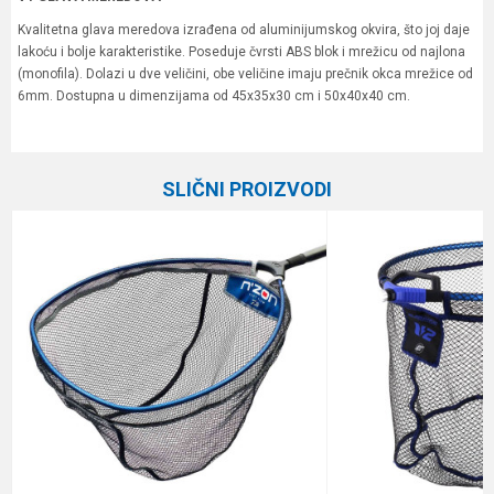
Kvalitetna glava meredova izrađena od aluminijumskog okvira, što joj daje
lakoću i bolje karakteristike. Poseduje čvrsti ABS blok i mrežicu od najlona
(monofila). Dolazi u dve veličini, obe veličine imaju prečnik okca mrežice od
6mm. Dostupna u dimenzijama od 45x35x30 cm i 50x40x40 cm.
Karakteristika
Vrednost
Ime/Nadimak
Kategorija
Glave meredova
SLIČNI PROIZVODI
Brend
Elegance Feeder Pro
Email
Poruka
Anti-spam zaštita - izračunajte koliko je 4 + 1 :