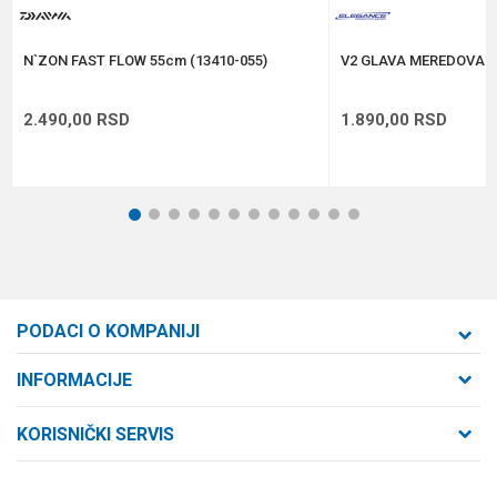
POŠALJI
N`ZON FAST FLOW 55cm (13410-055)
V2 GLAVA MEREDOVA 
2.490,00
RSD
1.890,00
RSD
1
2
3
4
5
6
7
8
9
10
11
12
PODACI O KOMPANIJI
Formaxstore d.o.o
INFORMACIJE
O nama
Cara Dušana 47
KORISNIČKI SERVIS
21000 Novi Sad, Srbija
Zaposlenje
Uslovi korišćenja i prodaje
Saradnja
Telefon: