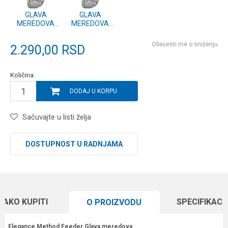
GLAVA
GLAVA
MEREDOVA
MEREDOVA
GUMIRANA
GUMIRANA
60x70x60
50x60x55
Obavesti me o sniženju
2.290,00
RSD
Količina:
DODAJ U KORPU
Sačuvajte u listi želja
DOSTUPNOST U RADNJAMA
KAKO KUPITI
SPECIFIKACI
O PROIZVODU
Elegance Method Feeder Glava meredova