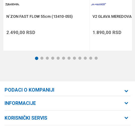
POŠALJI
N`ZON FAST FLOW 55cm (13410-055)
V2 GLAVA MEREDOVA 
2.490,00
RSD
1.890,00
RSD
1
2
3
4
5
6
7
8
9
10
11
12
PODACI O KOMPANIJI
Formaxstore d.o.o
INFORMACIJE
O nama
Cara Dušana 47
KORISNIČKI SERVIS
21000 Novi Sad, Srbija
Zaposlenje
Uslovi korišćenja i prodaje
Saradnja
Telefon: