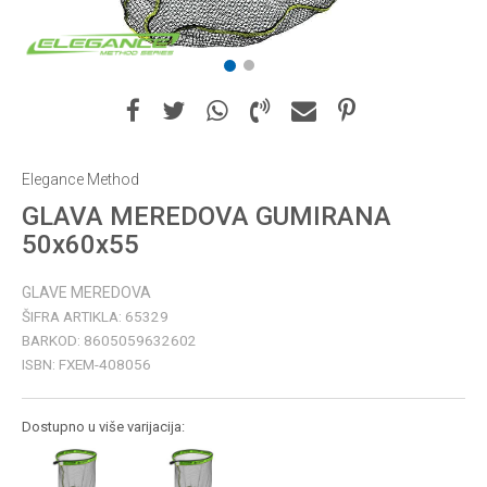
1
2
Elegance Method
GLAVA MEREDOVA GUMIRANA
50x60x55
GLAVE MEREDOVA
ŠIFRA ARTIKLA:
65329
BARKOD:
8605059632602
ISBN:
FXEM-408056
Dostupno u više varijacija: