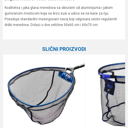
Kvalitetna i jaka glava meredova sa obručem od aluminijuma i jakom
gumiranom mrežicom koja se brzo suši a udice se ne kače za nju.
Poseduje standardni mesingovani navoj koji odgovara većini regularnih
drški meredova. Dolazi u dve veličine 50x60 cm i 60x70 cm.
Karakteristika
Vrednost
Ime/Nadimak
Kategorija
Glave meredova
SLIČNI PROIZVODI
Brend
Elegance Method
Email
Poruka
Anti-spam zaštita - izračunajte koliko je 9 - 4 :