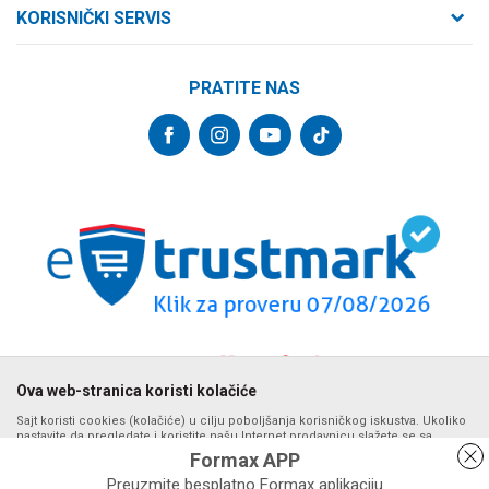
O nama
Cara Dušana 47
KORISNIČKI SERVIS
21000 Novi Sad, Srbija
Zaposlenje
Uslovi korišćenja i prodaje
Saradnja
Telefon:
PRATITE NAS
Politika privatnosti
064/647-81-86
Kontakt
Kako kupiti
Najčešća pitanja
Email:
Isporuka
internetprodaja@formaxstore.com
Radnje
Načini plaćanja
Blog
Račun
Plaćanje karticama
Banka Intesa 160-377076-62
Privilege program
Pravo na odustajanje
VIP Club
PIB:
Reklamacije
107393792
Formax Store aplikacija
Povraćaj sredstava
Matični broj:
Zamena veličine i zamena artikla za drugi
20793058
PDV broj
Ova web-stranica koristi kolačiće
694500884
Sajt koristi cookies (kolačiće) u cilju poboljšanja korisničkog iskustva. Ukoliko
nastavite da pregledate i koristite našu Internet prodavnicu slažete se sa
upotrebom kolačića. Detalje o upotrebi kolačića možete pogledati na stranici
Formax APP
Politika privatnosti.
Preuzmite besplatno Formax aplikaciju