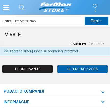
0
Filteri
Sortiraj
VIRBLE
0
proizvoda
Obriši sve
Za izabrane kriterijume nisu pronađeni proizvodi!
UPOREĐIVANJE
FILTERI PROIZVODA
PODACI O KOMPANIJI
Formaxstore d.o.o
INFORMACIJE