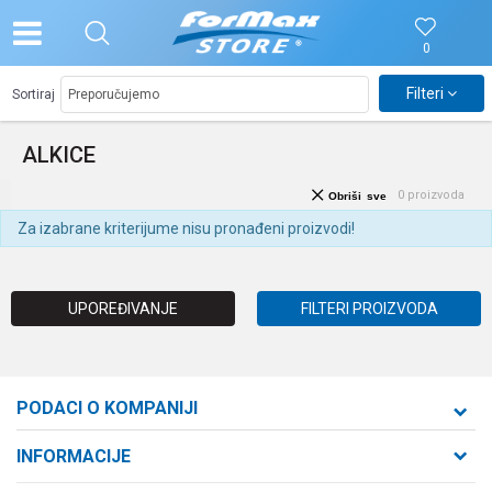
0
Filteri
Sortiraj
ALKICE
0
proizvoda
Obriši sve
Za izabrane kriterijume nisu pronađeni proizvodi!
UPOREĐIVANJE
FILTERI PROIZVODA
PODACI O KOMPANIJI
Formaxstore d.o.o
INFORMACIJE