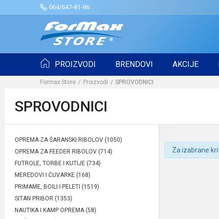
064/647-81-86
PROIZVODI
BRENDOVI
AKCIJE
Formax Store
Proizvodi
SPROVODNICI
SPROVODNICI
OPREMA ZA ŠARANSKI RIBOLOV
(1050)
Za izabrane kri
OPREMA ZA FEEDER RIBOLOV
(714)
FUTROLE, TORBE I KUTIJE
(734)
MEREDOVI I ČUVARKE
(168)
PRIMAME, BOILI I PELETI
(1519)
SITAN PRIBOR
(1353)
NAUTIKA I KAMP OPREMA
(58)