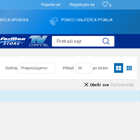
Prijavite se
Registrujte se
0
BRZA ISPORUKA
POMOĆ I NAJČEŠĆA PITANJA
Pretraži sajt
Sortiraj
Prikaži
po strani
0
proizvoda
Obriši sve