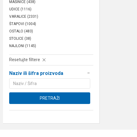
MAŠINICE
(438)
UDICE
(1116)
VARALICE
(2331)
ŠTAPOVI
(1004)
OSTALO
(483)
STOLICE
(38)
NAJLONI
(1145)
Resetujte filtere
Naziv ili šifra proizvoda
PRETRAŽI