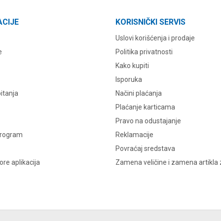
ACIJE
KORISNIČKI SERVIS
Uslovi korišćenja i prodaje
e
Politika privatnosti
Kako kupiti
Isporuka
itanja
Načini plaćanja
Plaćanje karticama
Pravo na odustajanje
program
Reklamacije
Povraćaj sredstava
re aplikacija
Zamena veličine i zamena artikla 