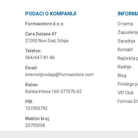
PODACI O KOMPANIJI
INFORM
Formaxstore d.o.o
O nama
Zaposlenj
Cara Dušana 47
21000 Novi Sad, Srbija
Saradnja
Kontakt
Telefon:
064/647-81-86
Najčešća p
Radnje
Email:
internetprodaja@formaxstore.com
Blog
Privilege 
Račun
Banka Intesa 160-377076-62
VIP Club
Formax Sto
PIB:
107393792
Matični broj:
20793058
PDV broj