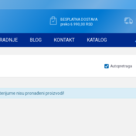
BESPLATNA DOSTAVA
preko 6.990,00 RSD
RADNJE
BLOG
KONTAKT
KATALOG
Autopretraga
terijume nisu pronađeni proizvodi!