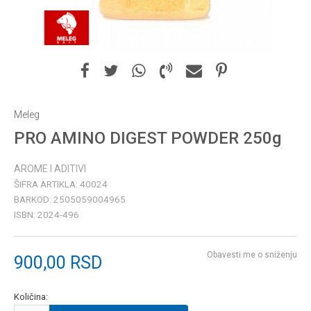
Meleg
PRO AMINO DIGEST POWDER 250g
AROME I ADITIVI
ŠIFRA ARTIKLA:
40024
BARKOD:
2505059004965
ISBN:
2024-496
Obavesti me o sniženju
900,00
RSD
Količina: