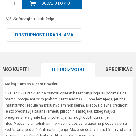
DODAJ U KORPU
Sačuvajte u listi želja
DOSTUPNOST U RADNJAMA
KAKO KUPITI
SPECIFIKACI
O PROIZVODU
Meleg - Amino Digest Powder
Ovaj aditiv je razvijen na osnovu opsežnih testiranja koja su pokazala da
mamci obogaćeni ovim prahom često nadmašuju one bez njega, jer riba
instinktivno reaguje na prisustvo aminokiselina. Njegova glavna prednost
je što predstavlja balans između prirodnih sastojaka, izbegavajući
preagresivne signale koji bi potencijalno mogli odbiti opreznije
ribe. Mešavina prirodnih amino kiselina pozitivno utiče na proces varenja
kod šarana, podstičući ih na hranjenje. Može se dodavati različitim vrstama
primama, uključujući boile, partikle i praškaste smese.