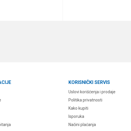
DODAJ U KORPU
DODAJ U KORPU
ACIJE
KORISNIČKI SERVIS
Uslovi korišćenja i prodaje
e
Politika privatnosti
Kako kupiti
Isporuka
itanja
Načini plaćanja