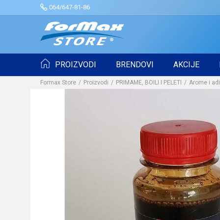
064/647-81-86
PROIZVODI
BRENDOVI
AKCIJE
Formax Store
Proizvodi
PRIMAME, BOILI I PELETI
Arome i adi