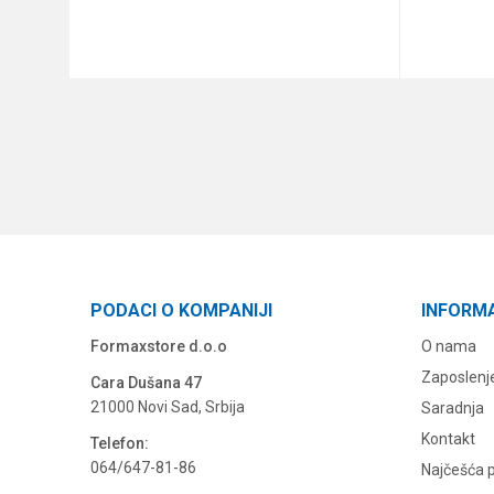
DODAJ U KORPU
PODACI O KOMPANIJI
INFORM
Formaxstore d.o.o
O nama
Zaposlenj
Cara Dušana 47
21000 Novi Sad, Srbija
Saradnja
Kontakt
Telefon:
064/647-81-86
Najčešća p