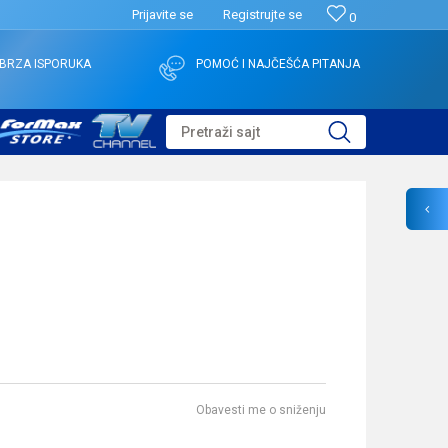
Prijavite se
Registrujte se
0
BRZA ISPORUKA
POMOĆ I NAJČEŠĆA PITANJA
Pretraži sajt
l
Obavesti me o sniženju