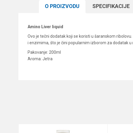
O PROIZVODU
SPECIFIKACIJЕ
Amino Liver liquid
Ovo je tečni dodatak koji se koristi u šaranskom ribolovu.
i enzimima, što je čini popularnim izborom za dodatak u 
Pakovanje: 200ml
Aroma: Jetra
Karakteristika
Ime/Nadimak
Kategorija
Brend
Poruka