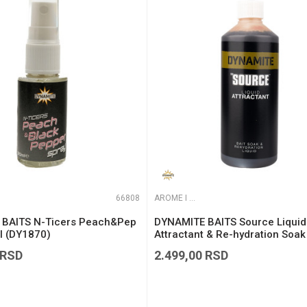
e koliko je 6 - 1 :
66808
AROME I ADITIVI
BAITS N-Ticers Peach&Pep
DYNAMITE BAITS Source Liquid
l (DY1870)
Attractant & Re-hydration Soak
(DY122)
RSD
2.499,00
RSD