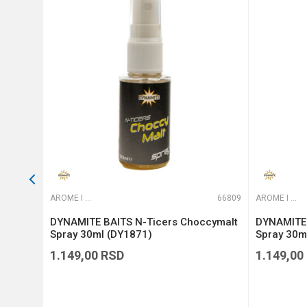
Anti-spam zaštita - izračunajt
POŠALJI
66751
AROME I ADITIVI
66809
AROME I ADITIVI
 &
DYNAMITE BAITS N-Ticers Choccymalt
DYNAMITE 
Spray 30ml (DY1871)
Spray 30m
1.149,00
RSD
1.149,00