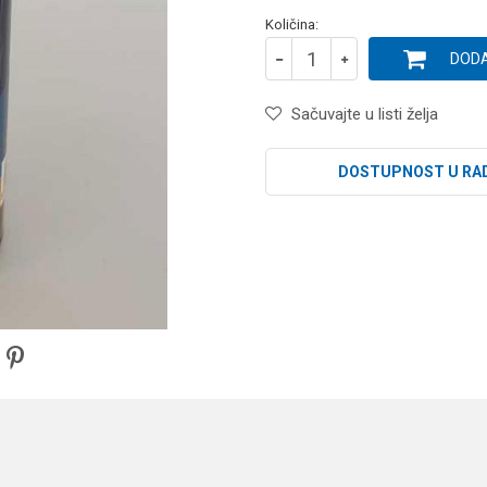
Količina:
DODA
Sačuvajte u listi želja
DOSTUPNOST U RA