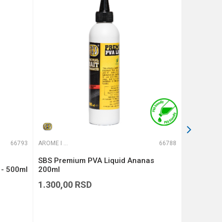
66793
AROME I ADITIVI
66788
AROME I ADITIVI
SBS Premium PVA Liquid Ananas
SBS Hookb
 - 500ml
200ml
1.300,00
RSD
529,00
R