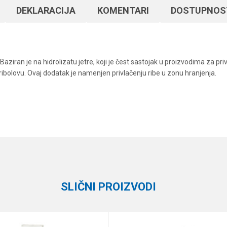
DEKLARACIJA
KOMENTARI
DOSTUPNOS
 Baziran je na hidrolizatu jetre, koji je čest sastojak u proizvodima za p
ribolovu. Ovaj dodatak je namenjen privlačenju ribe u zonu hranjenja.
Vrednost
Email
Arome i aditivi
Meleg
SLIČNI PROIZVODI