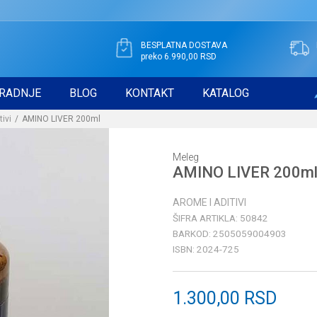
BESPLATNA DOSTAVA
preko 6.990,00 RSD
RADNJE
BLOG
KONTAKT
KATALOG
tivi
AMINO LIVER 200ml
Meleg
AMINO LIVER 200m
AROME I ADITIVI
ŠIFRA ARTIKLA:
50842
BARKOD:
2505059004903
ISBN:
2024-725
1.300,00
RSD