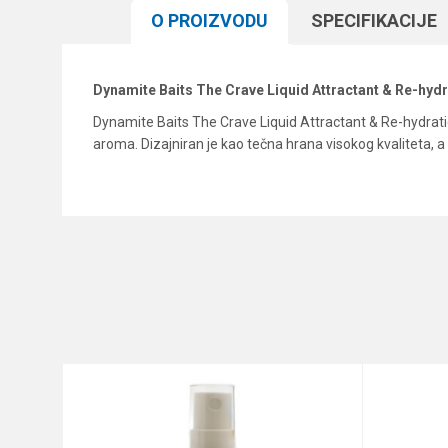
O PROIZVODU
SPECIFIKACIJЕ
Dynamite Baits The Crave Liquid Attractant & Re-hyd
Dynamite Baits The Crave Liquid Attractant & Re-hydration
aroma. Dizajniran je kao tečna hrana visokog kvaliteta, 
Karakteristika
Ime/Nadimak
Kategorija
Brend
Poruka
Anti-spam zaštita - izračunajt