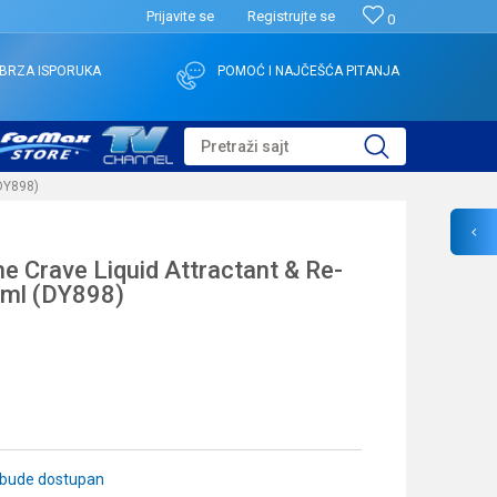
Prijavite se
Registrujte se
0
BRZA ISPORUKA
POMOĆ I NAJČEŠĆA PITANJA
Pretraži sajt
(DY898)
Crave Liquid Attractant & Re-
0ml (DY898)
 bude dostupan