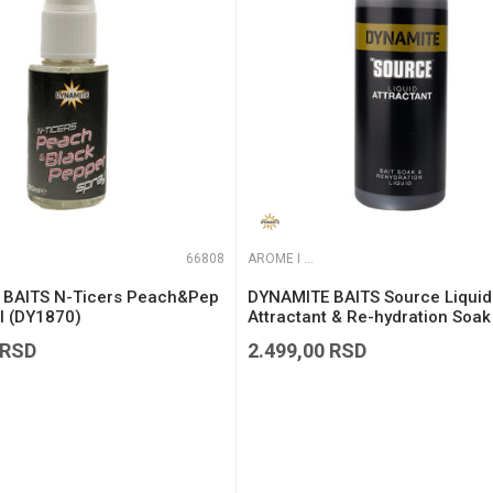
66808
AROME I ADITIVI
BAITS N-Ticers Peach&Pep
DYNAMITE BAITS Source Liquid
l (DY1870)
Attractant & Re-hydration Soak
(DY122)
RSD
2.499,00
RSD