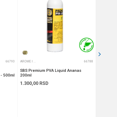
66793
AROME I ADITIVI
66788
AROME I ADITIVI
SBS Premium PVA Liquid Ananas
SBS Hookb
 - 500ml
200ml
1.300,00
RSD
529,00
R