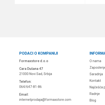
DODAJ U KORPU
PODACI O KOMPANIJI
INFORM
Formaxstore d.o.o
O nama
Zaposlenj
Cara Dušana 47
21000 Novi Sad, Srbija
Saradnja
Kontakt
Telefon:
064/647-81-86
Najčešća p
Radnje
Email:
internetprodaja@formaxstore.com
Blog