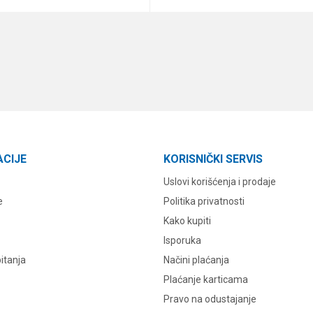
DODAJ U KORPU
DODAJ U KORPU
ACIJE
KORISNIČKI SERVIS
Uslovi korišćenja i prodaje
e
Politika privatnosti
Kako kupiti
Isporuka
itanja
Načini plaćanja
Plaćanje karticama
Pravo na odustajanje