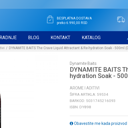
BESPLATNA DOSTAVA
preko 6.990,00 RSD
RADNJE
BLOG
KONTAKT
KATALOG
tivi
DYNAMITE BAITS The Crave Liquid Attractant & Re-hydration Soak - 500ml 
Dynamite Baits
DYNAMITE BAITS The 
hydration Soak - 50
AROME I ADITIVI
ŠIFRA ARTIKLA:
59534
BARKOD:
5031745216093
ISBN:
DY898
Obavestite me kada proizvod