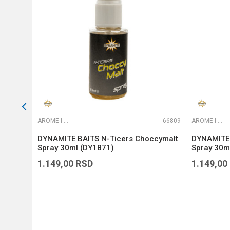
POŠALJI
66751
AROME I ADITIVI
66809
AROME I ADITIVI
 &
DYNAMITE BAITS N-Ticers Choccymalt
DYNAMITE 
Spray 30ml (DY1871)
Spray 30m
1.149,00
RSD
1.149,00