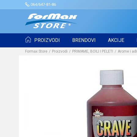
064/647-81-86
PROIZVODI
BRENDOVI
AKCIJE
Formax Store
Proizvodi
PRIMAME, BOILI I PELETI
Arome i adi