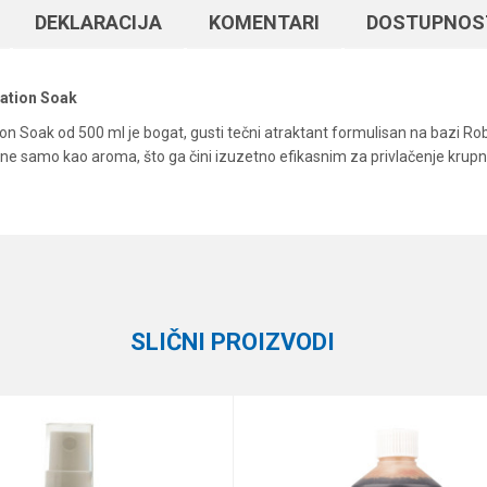
DEKLARACIJA
KOMENTARI
DOSTUPNOS
ration Soak
 Soak od 500 ml je bogat, gusti tečni atraktant formulisan na bazi Robi
a ne samo kao aroma, što ga čini izuzetno efikasnim za privlačenje krup
Vrednost
Email
Arome i aditivi
Dynamite Baits
SLIČNI PROIZVODI
e koliko je 6 - 1 :