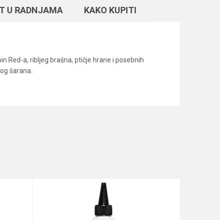
T U RADNJAMA
KAKO KUPITI
n Red-a, ribljeg brašna, ptičje hrane i posebnih
nog šarana.