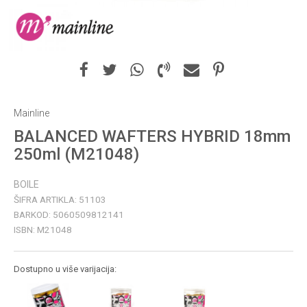
Mainline
BALANCED WAFTERS HYBRID 18mm
250ml (M21048)
BOILE
ŠIFRA ARTIKLA:
51103
BARKOD:
5060509812141
ISBN:
M21048
Dostupno u više varijacija: