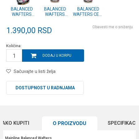
BALANCED
BALANCED
BALANCED
WAFTERS
WAFTERS
WAFTERS CELL
ESSENTIAL
HYBRID 18mm
18mm 250ml
CELL 18mm
250ml
(M21047)
Obavesti me o sniženju
1.390,00
RSD
250ml
(M21048)
(M21049)
Količina:
DODAJ U KORPU
Sačuvajte u listi želja
DOSTUPNOST U RADNJAMA
KAKO KUPITI
SPECIFIKACI
O PROIZVODU
Mainline Balanced Wafters