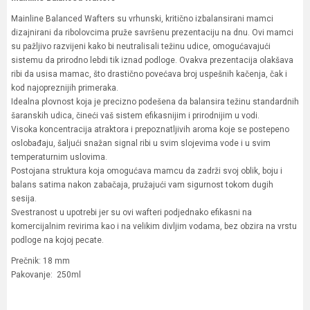
Mainline Balanced Wafters su vrhunski, kritično izbalansirani mamci
dizajnirani da ribolovcima pruže savršenu prezentaciju na dnu. Ovi mamci
su pažljivo razvijeni kako bi neutralisali težinu udice, omogućavajući
sistemu da prirodno lebdi tik iznad podloge. Ovakva prezentacija olakšava
ribi da usisa mamac, što drastično povećava broj uspešnih kačenja, čak i
kod najopreznijih primeraka.
Idealna plovnost koja je precizno podešena da balansira težinu standardnih
šaranskih udica, čineći vaš sistem efikasnijim i prirodnijim u vodi.
Visoka koncentracija atraktora i prepoznatljivih aroma koje se postepeno
oslobađaju, šaljući snažan signal ribi u svim slojevima vode i u svim
temperaturnim uslovima.
Postojana struktura koja omogućava mamcu da zadrži svoj oblik, boju i
balans satima nakon zabačaja, pružajući vam sigurnost tokom dugih
sesija.
Svestranost u upotrebi jer su ovi wafteri podjednako efikasni na
komercijalnim revirima kao i na velikim divljim vodama, bez obzira na vrstu
podloge na kojoj pecate.
Prečnik: 18 mm
Pakovanje: 250ml
Karakteristika
Vrednost
Ime/Nadimak