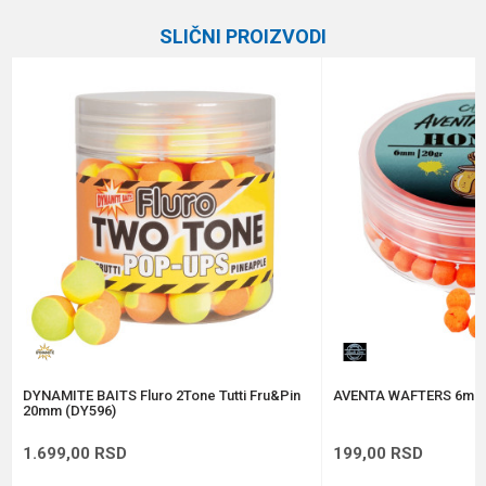
Kategorija
Boile
SLIČNI PROIZVODI
Brend
Mainline
Email
Poruka
Anti-spam zaštita - izračunajte koliko je 2 + 3 :
POŠALJI
DYNAMITE BAITS Fluro 2Tone Tutti Fru&Pin
AVENTA WAFTERS 6mm
20mm (DY596)
1.699,00
RSD
199,00
RSD