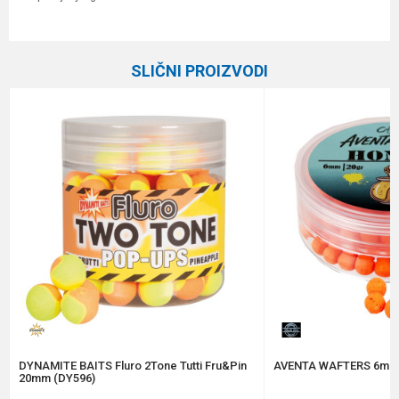
Karakteristika
Vrednost
Ime/Nadimak
Kategorija
Boile
SLIČNI PROIZVODI
Brend
Mainline
Email
Poruka
Anti-spam zaštita - izračunajte koliko je 6 - 1 :
POŠALJI
DYNAMITE BAITS Fluro 2Tone Tutti Fru&Pin
AVENTA WAFTERS 6mm
20mm (DY596)