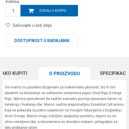
Količina:
DODAJ U KORPU
Sačuvajte u listi želja
DOSTUPNOST U RADNJAMA
KAKO KUPITI
SPECIFIKACI
O PROIZVODU
Ovi mamci su posebno dizajnirani za maksimalnu plovnost, što ih čini
idealnim za korišćenje sa zahtevnim sistemima poput Chod Rigs ili Hinge
Rigs. Njihova sposobnost da zadrže savršenu poziciju povećava šanse za
detekciju i hvatanje ribe. Mamci sadrže prepoznatljivu Essential Cell aromu
koja se pokazala izuzetno uspešnom na mnogim lokacijama u Engleskoj i
širom Evrope. Mamci imaju izdržljivu spoljašnju površinu, otporni su na
sitne neželjene ribe, a istovremeno su dovoljno mekani i prilagođeni za
lako probijanje iglom.