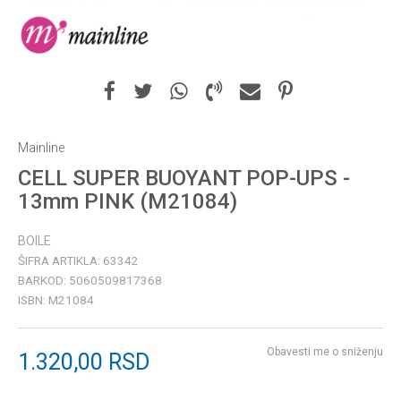
Mainline
CELL SUPER BUOYANT POP-UPS -
13mm PINK (M21084)
BOILE
ŠIFRA ARTIKLA:
63342
BARKOD:
5060509817368
ISBN:
M21084
Obavesti me o sniženju
1.320,00
RSD