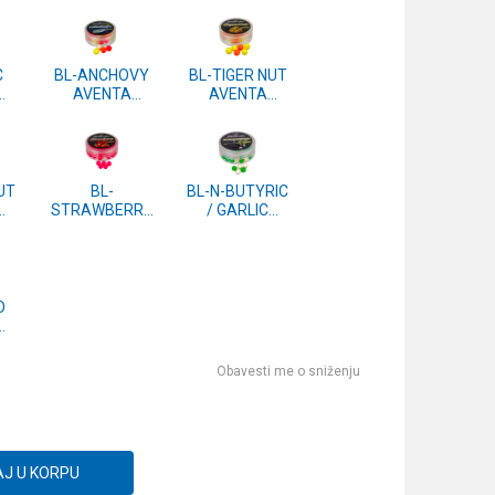
C
BL-ANCHOVY
BL-TIGER NUT
AVENTA
AVENTA
S
WAFTERS
WAFTERS
g
10mm 20g
10mm 20g
UT
BL-
BL-N-BUTYRIC
STRAWBERRY
/ GARLIC
AVENTA
AVENTA
S
WAFTERS
WAFTERS
mm
8mm 20g
8mm 20g
O
S
Obavesti me o sniženju
J U KORPU