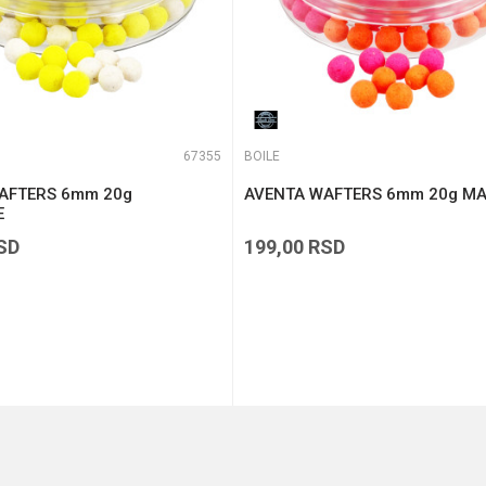
67355
BOILE
AFTERS 6mm 20g
AVENTA WAFTERS 6mm 20g M
E
SD
199,00
RSD
DODAJ U KORPU
DODAJ U KORPU