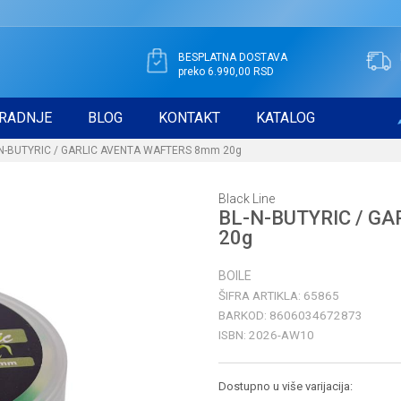
BESPLATNA DOSTAVA
preko 6.990,00 RSD
RADNJE
BLOG
KONTAKT
KATALOG
N-BUTYRIC / GARLIC AVENTA WAFTERS 8mm 20g
Black Line
BL-N-BUTYRIC / G
20g
BOILE
ŠIFRA ARTIKLA:
65865
BARKOD:
8606034672873
ISBN:
2026-AW10
Dostupno u više varijacija: