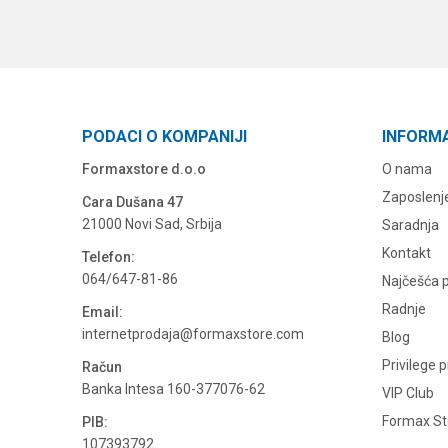
PODACI O KOMPANIJI
INFORM
Formaxstore d.o.o
O nama
Zaposlenj
Cara Dušana 47
21000 Novi Sad, Srbija
Saradnja
Kontakt
Telefon:
064/647-81-86
Najčešća p
Radnje
Email:
internetprodaja@formaxstore.com
Blog
Privilege 
Račun
Banka Intesa 160-377076-62
VIP Club
Formax Sto
PIB:
107393792