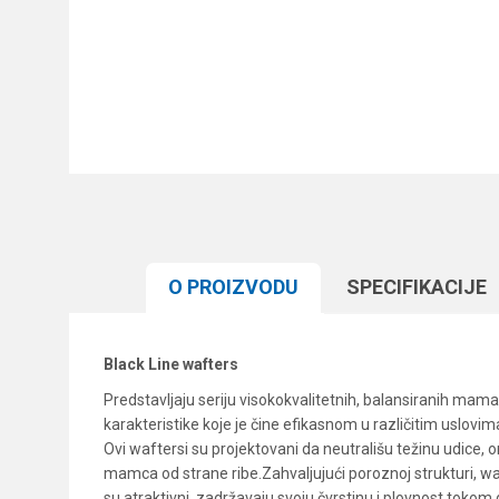
O PROIZVODU
SPECIFIKACIJЕ
Black Line wafters
Predstavljaju seriju visokokvalitetnih, balansiranih mamac
karakteristike koje je čine efikasnom u različitim uslovim
Ovi waftersi su projektovani da neutrališu težinu udice
mamca od strane ribe.Zahvaljujući poroznoj strukturi, waf
su atraktivni, zadržavaju svoju čvrstinu i plovnost toko