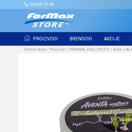
064/647-81-86
PROIZVODI
BRENDOVI
AKCIJE
Formax Store
Proizvodi
PRIMAME, BOILI I PELETI
Boile
BL-