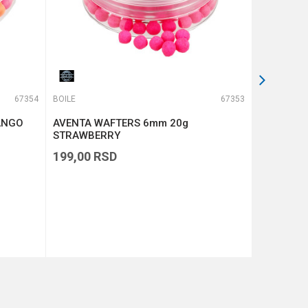
67354
BOILE
67353
BOILE
ANGO
AVENTA WAFTERS 6mm 20g
Wafters 
STRAWBERRY
Strawberr
199,00
RSD
369,00
R
DODAJ U KORPU