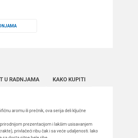
DNJAMA
T U RADNJAMA
KAKO KUPITI
čnu aromu ili prečnik, ova serija deli ključne
a prirodnijom prezentacijom i lakšim usisavanjem
te), privlačeći ribu čak i sa veće udaljenosti. Iako
 sa dosta sitne bele ribe.