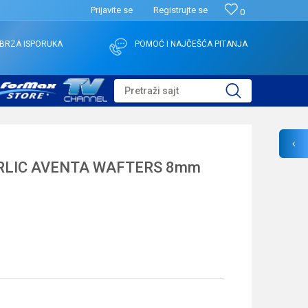
Prijavite se
Registrujte se
0
BRZA ISPORUKA
POMOĆ I NAJČEŠĆA PITANJA
Pretraži sajt
ARLIC AVENTA WAFTERS 8mm