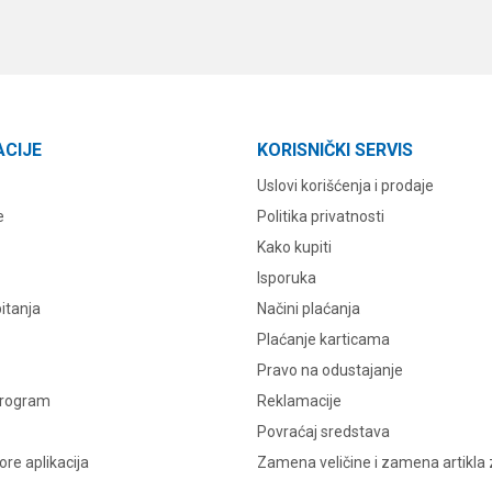
ACIJE
KORISNIČKI SERVIS
Uslovi korišćenja i prodaje
e
Politika privatnosti
Kako kupiti
Isporuka
itanja
Načini plaćanja
Plaćanje karticama
Pravo na odustajanje
program
Reklamacije
Povraćaj sredstava
re aplikacija
Zamena veličine i zamena artikla 