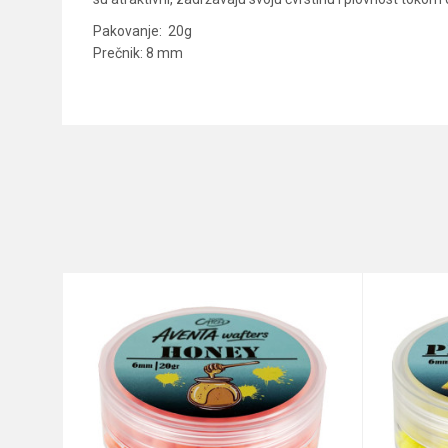
Pakovanje: 20g
Prečnik: 8 mm
Karakteristika
Ime/Nadimak
Kategorija
Brend
Poruka
Anti-spam zaštita - izračunaj
POŠALJI