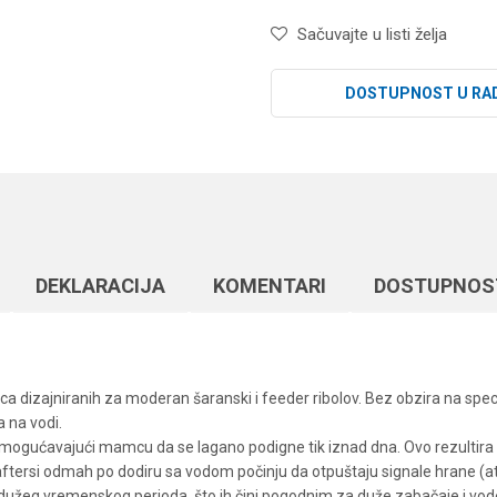
Sačuvajte u listi želja
DOSTUPNOST U RA
DEKLARACIJA
KOMENTARI
DOSTUPNOS
a dizajniranih za moderan šaranski i feeder ribolov. Bez obzira na specifi
a na vodi.
, omogućavajući mamcu da se lagano podigne tik iznad dna. Ovo rezultir
tersi odmah po dodiru sa vodom počinju da otpuštaju signale hrane (atrak
m dužeg vremenskog perioda, što ih čini pogodnim za duže zabačaje i vode