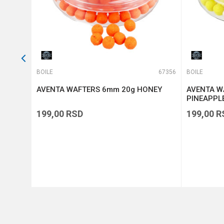
66818
BOILE
67356
BOILE
tti
AVENTA WAFTERS 6mm 20g HONEY
AVENTA W
PINEAPPL
199,00
RSD
199,00
R
DODAJ U KORPU