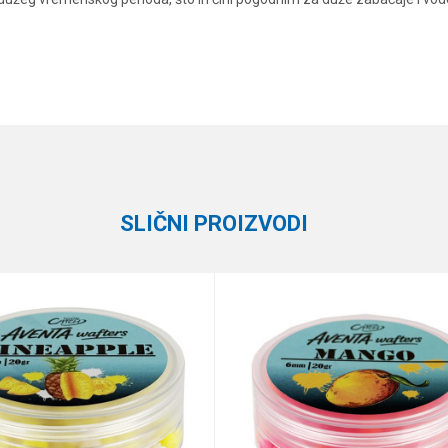
Vrednost
Email
Boile
Black Line
SLIČNI PROIZVODI
te koliko je 2 + 3 :