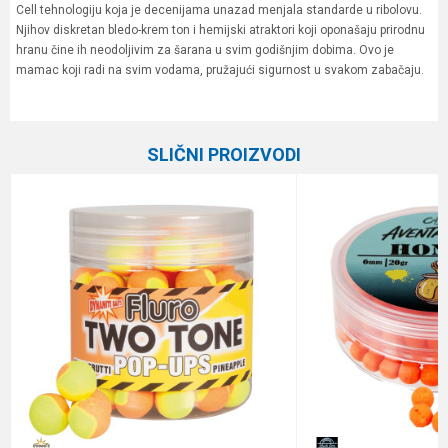
Cell tehnologiju koja je decenijama unazad menjala standarde u ribolovu.
Njihov diskretan bledo-krem ton i hemijski atraktori koji oponašaju prirodnu
hranu čine ih neodoljivim za šarana u svim godišnjim dobima. Ovo je
mamac koji radi na svim vodama, pružajući sigurnost u svakom zabačaju.
Karakteristika
Vrednost
Ime/Nadimak
Kategorija
Boile
SLIČNI PROIZVODI
Brend
Mainline
Email
Poruka
Anti-spam zaštita - izračunajte koliko je 9 - 4 :