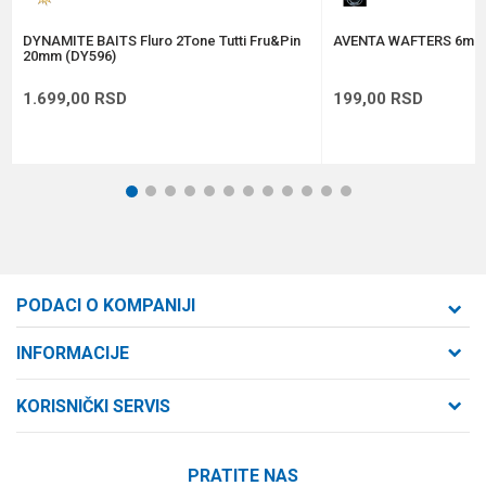
POŠALJI
DYNAMITE BAITS Fluro 2Tone Tutti Fru&Pin
AVENTA WAFTERS 6mm
20mm (DY596)
1.699,00
RSD
199,00
RSD
1
2
3
4
5
6
7
8
9
10
11
12
PODACI O KOMPANIJI
Formaxstore d.o.o
INFORMACIJE
O nama
Cara Dušana 47
KORISNIČKI SERVIS
21000 Novi Sad, Srbija
Zaposlenje
Uslovi korišćenja i prodaje
Saradnja
Telefon:
PRATITE NAS
Politika privatnosti
064/647-81-86