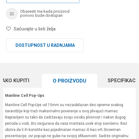
Obavesti me kada proizvod
ponovo bude dostupan
Sačuvajte u listi želja
DOSTUPNOST U RADNJAMA
KAKO KUPITI
SPECIFIKACI
O PROIZVODU
Mainline Cell Pop-Ups
Mainline Cell Pop-Ups od 15mm su nezaobilazan deo opreme svakog
šarandžije koji traži maksimalno poverenje u svoj plivajući mamac.
Napravljeni su tako da zadržavaju svoju visoku plovnost i nakon dugog
perioda u vodi, što osigurava da vaša montaža uvek stoji savršeno. Bez
obzira da li ih koristite kao pojedinačan mamac ili kao vrh Snowman
prezentacije, ovi pop-upi ne gube na svojoj efikasnosti. Sadrže originalnu