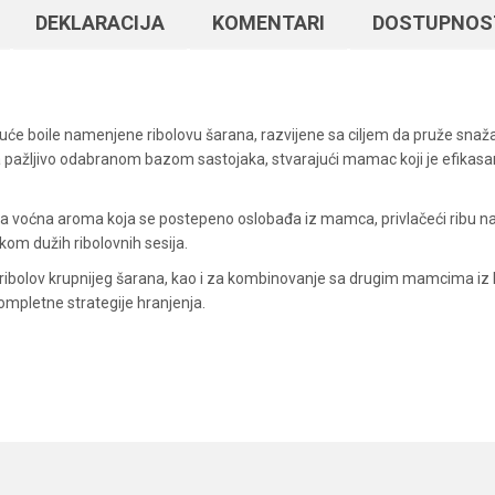
DEKLARACIJA
KOMENTARI
DOSTUPNOS
 boile namenjene ribolovu šarana, razvijene sa ciljem da pruže snažan 
sa pažljivo odabranom bazom sastojaka, stvarajući mamac koji je efika
na voćna aroma koja se postepeno oslobađa iz mamca, privlačeći ribu na
om dužih ribolovnih sesija.
i ribolov krupnijeg šarana, kao i za kombinovanje sa drugim mamcima iz M
kompletne strategije hranjenja.
Vrednost
Email
Boile
Dynamite Baits