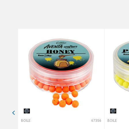
Poruka
Anti-spam zaštita - izračunajt
POŠALJI
66818
BOILE
67356
BOILE