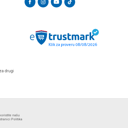
za drugi
koristite našu
ranici Politika