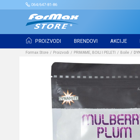
064/647-81-86
PROIZVODI
BRENDOVI
AKCIJE
Formax Store
Proizvodi
PRIMAME, BOILI I PELETI
Boile
DYN