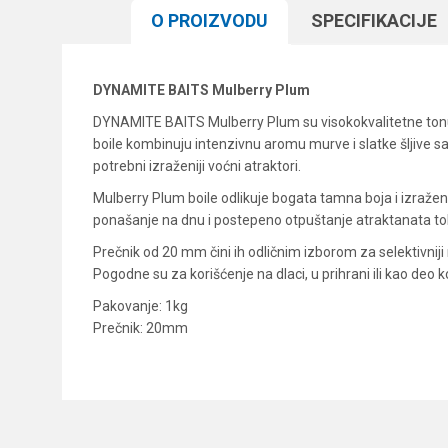
O PROIZVODU
SPECIFIKACIJЕ
DYNAMITE BAITS Mulberry Plum
DYNAMITE BAITS Mulberry Plum su visokokvalitetne tonuće
boile kombinuju intenzivnu aromu murve i slatke šljive 
potrebni izraženiji voćni atraktori.
Mulberry Plum boile odlikuje bogata tamna boja i izraže
ponašanje na dnu i postepeno otpuštanje atraktanata tok
Prečnik od 20 mm čini ih odličnim izborom za selektivnij
Pogodne su za korišćenje na dlaci, u prihrani ili kao deo 
Pakovanje: 1kg
Prečnik: 20mm
Karakteristika
Ime/Nadimak
Kategorija
Brend