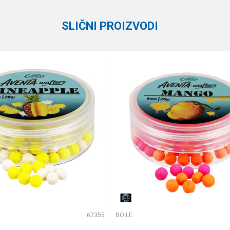
SLIČNI PROIZVODI
e koliko je 9 - 4 :
67355
BOILE