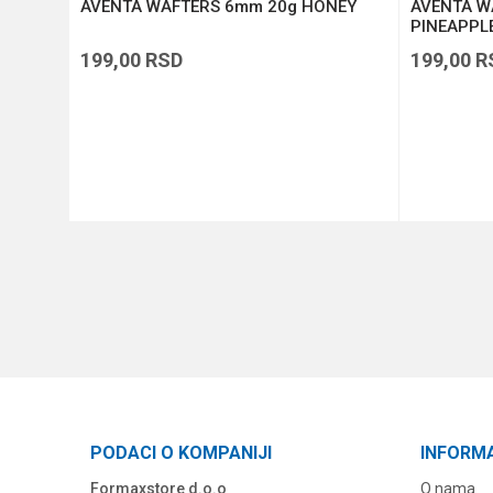
tti
AVENTA WAFTERS 6mm 20g HONEY
AVENTA W
PINEAPPL
199,00
RSD
199,00
R
DODAJ U KORPU
PODACI O KOMPANIJI
INFORM
Formaxstore d.o.o
O nama