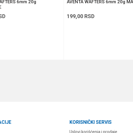
AFTERS 6mm 20g
AVENTA WAFTERS 6mm 20g M
E
SD
199,00
RSD
DODAJ U KORPU
DODAJ U KORPU
ACIJE
KORISNIČKI SERVIS
Uslovi korišćenja i prodaje