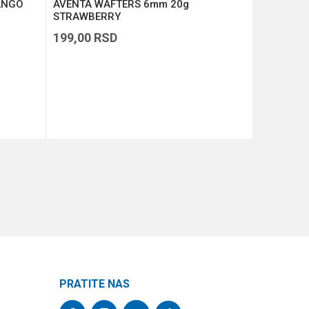
ANGO
AVENTA WAFTERS 6mm 20g
Wafters 
STRAWBERRY
Strawberr
199,00
RSD
369,00
R
DODAJ U KORPU
PRATITE NAS