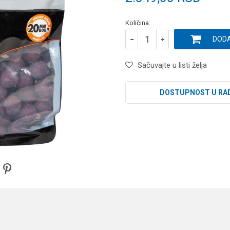
Količina:
DODA
Sačuvajte u listi želja
DOSTUPNOST U RA