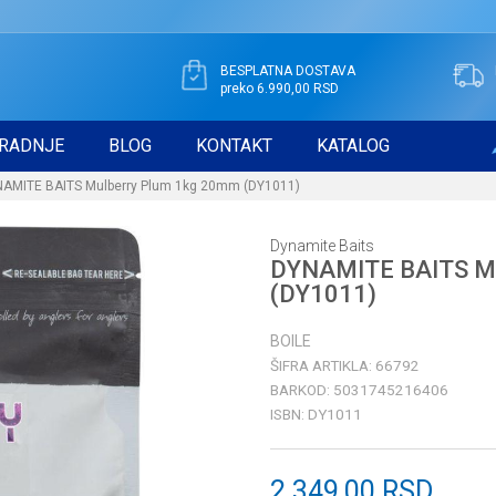
BESPLATNA DOSTAVA
preko 6.990,00 RSD
RADNJE
BLOG
KONTAKT
KATALOG
AMITE BAITS Mulberry Plum 1kg 20mm (DY1011)
Dynamite Baits
DYNAMITE BAITS Mu
(DY1011)
BOILE
ŠIFRA ARTIKLA:
66792
BARKOD:
5031745216406
ISBN:
DY1011
2.349,00
RSD