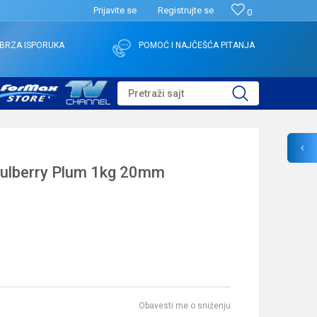
Prijavite se
Registrujte se
0
BRZA ISPORUKA
POMOĆ I NAJČEŠĆA PITANJA
Pretraži sajt
lberry Plum 1kg 20mm
Obavesti me o sniženju