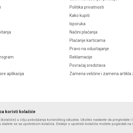
e
Politika privatnosti
Kako kupiti
Isporuka
itanja
Načini plaćanja
Plaćanje karticama
Pravo na odustajanje
program
Reklamacije
Povraćaj sredstava
re aplikacija
Zamena veličine i zamena artikla 
a koristi kolačiće
s (kolačiće) u cilju poboljšanja korisničkog iskustva. Ukoliko nastavite da pregledate i 
 slažete se sa upotrebom kolačića. Detalje o upotrebi kolačića možete pogledati na st