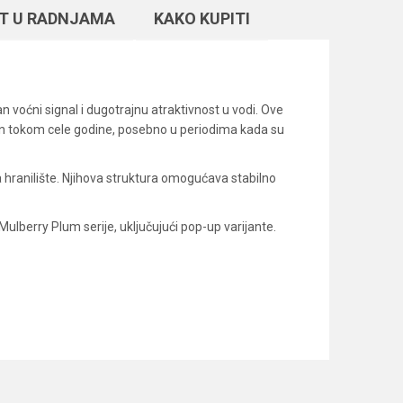
T U RADNJAMA
KAKO KUPITI
voćni signal i dugotrajnu atraktivnost u vodi. Ove
san tokom cele godine, posebno u periodima kada su
 hranilište. Njihova struktura omogućava stabilno
ulberry Plum serije, uključujući pop-up varijante.