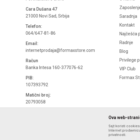
Zaposlenj
Cara Dušana 47
21000 Novi Sad, Srbija
Saradnja
Kontakt
Telefon:
064/647-81-86
Najčešća p
Radnje
Email:
internetprodaja@formaxstore.com
Blog
Privilege 
Račun
Banka Intesa 160-377076-62
VIP Club
Formax Sto
PIB:
107393792
Matični broj:
20793058
PDV broj
Ova web-stranic
694500884
Sajt koristi cookie
Internet prodavnicu
privatnosti.