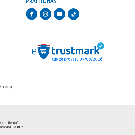
PRATITE NAS
za drugi
koristite našu
ranici Politika