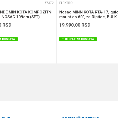
67372
ELEKTROMOTORI
NDE MIN KOTA KOMPOZITNI
Nosac MINN KOTA RTA-17, qui
I NOSAC 109cm (SET)
mount do 60", za Riptide, BULK
0
RSD
19.990,00
RSD
A DOSTAVA
BESPLATNA DOSTAVA
DODAJ U KORPU
DODAJ U KORPU