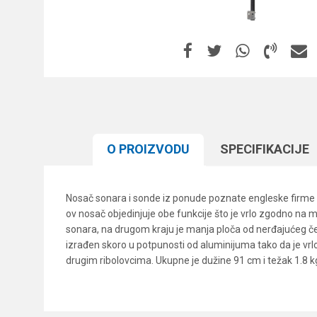
O PROIZVODU
SPECIFIKACIJЕ
Nosač sonara i sonde iz ponude poznate engleske firme Fox
ov nosač objedinjuje obe funkcije što je vrlo zgodno 
sonara, na drugom kraju je manja ploča od nerđajućeg čel
izrađen skoro u potpunosti od aluminijuma tako da je vrlo 
drugim ribolovcima. Ukupne je dužine 91 cm i težak 1.8 k
Karakteristika
Ime/Nadimak
Kategorija