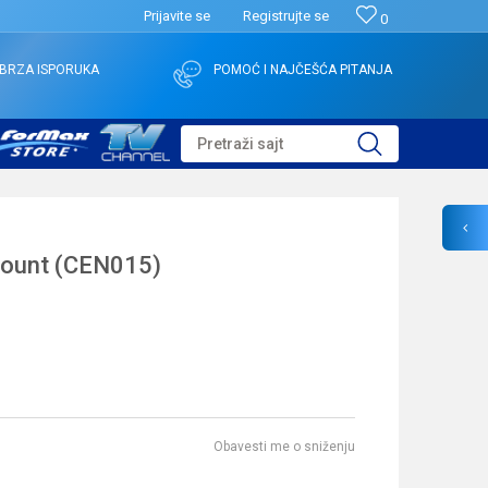
Prijavite se
Registrujte se
0
BRZA ISPORUKA
POMOĆ I NAJČEŠĆA PITANJA
Pretraži sajt
Mount (CEN015)
Obavesti me o sniženju