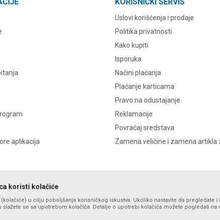
ACIJE
KORISNIČKI SERVIS
Uslovi korišćenja i prodaje
e
Politika privatnosti
Kako kupiti
Isporuka
itanja
Načini plaćanja
Plaćanje karticama
Pravo na odustajanje
program
Reklamacije
Povraćaj sredstava
re aplikacija
Zamena veličine i zamena artikla 
a koristi kolačiće
s (kolačiće) u cilju poboljšanja korisničkog iskustva. Ukoliko nastavite da pregledate i 
 slažete se sa upotrebom kolačića. Detalje o upotrebi kolačića možete pogledati na st