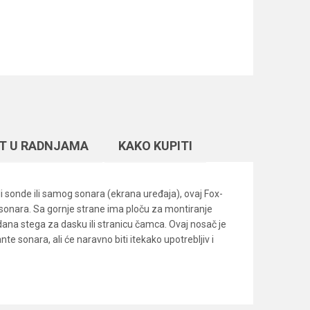
T U RADNJAMA
KAKO KUPITI
li sonde ili samog sonara (ekrana uređaja), ovaj Fox-
onara. Sa gornje strane ima ploču za montiranje
dana stega za dasku ili stranicu čamca. Ovaj nosač je
e sonara, ali će naravno biti itekako upotrebljiv i