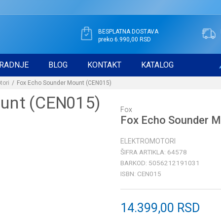
BESPLATNA DOSTAVA
preko 6.990,00 RSD
RADNJE
BLOG
KONTAKT
KATALOG
tori
Fox Echo Sounder Mount (CEN015)
Fox
Fox Echo Sounder 
ELEKTROMOTORI
ŠIFRA ARTIKLA:
64578
BARKOD:
5056212191031
ISBN:
CEN015
14.399,00
RSD