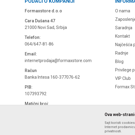
PODACI O KOMPANIJI
INFORM
Formaxstore d.o.o
O nama
Zaposlenj
Cara Dušana 47
21000 Novi Sad, Srbija
Saradnja
Kontakt
Telefon:
064/647-81-86
Najčešća p
Radnje
Email:
internetprodaja@formaxstore.com
Blog
Privilege 
Račun
Banka Intesa 160-377076-62
VIP Club
Formax Sto
PIB:
107393792
Matični broj:
20793058
Ova web-stranic
PDV broj
Sajt koristi cookie
694500884
Internet prodavnicu
privatnosti.