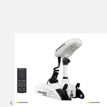
Brend
Poruka
Anti-spam zaštita - izračunajt
POŠALJI