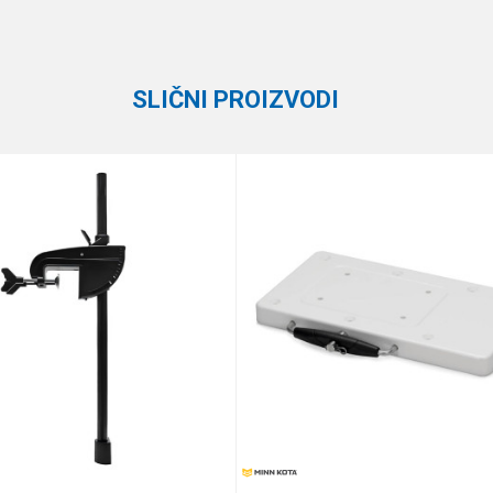
Fox
SLIČNI PROIZVODI
e koliko je 9 - 4 :