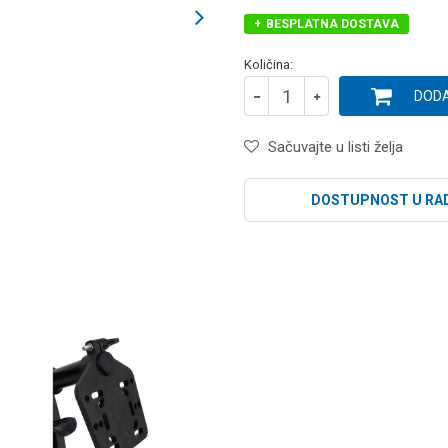
BESPLATNA DOSTAVA
Količina:
DODA
Sačuvajte u listi želja
DOSTUPNOST U RA