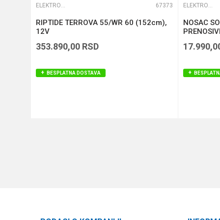
57884
ELEKTROMOTORI
67373
ELEKTROMOTORI
ck
RIPTIDE TERROVA 55/WR 60 (152cm),
NOSAC SO
12V
PRENOSIV
353.890,00
RSD
17.990,0
BESPLATNA DOSTAVA
BESPLATN
DODAJ U KORPU