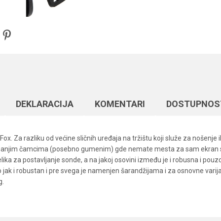
DEKLARACIJA
KOMENTARI
DOSTUPNOS
. Za razliku od većine sličnih uređaja na tržištu koji služe za nošenje i
na manjim čamcima (posebno gumenim) gde nemate mesta za sam ekran s
ika za postavljanje sonde, a na jakoj osovini između je i robusna i pouz
jak i robustan i pre svega je namenjen šarandžijama i za osnovne varijant
g.
Vrednost
Email
Elektromotori