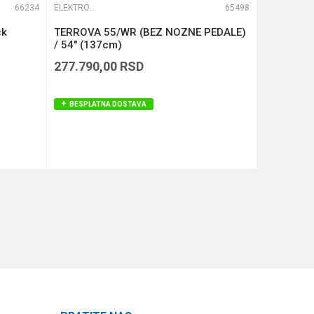
66234
ELEKTROMOTORI
65498
ELEKTROMOTORI
ck
TERROVA 55/WR (BEZ NOZNE PEDALE)
POWER DR
/ 54" (137cm)
277.790,00
RSD
177.490
BESPLATNA DOSTAVA
BESPLAT
DODAJ U KORPU