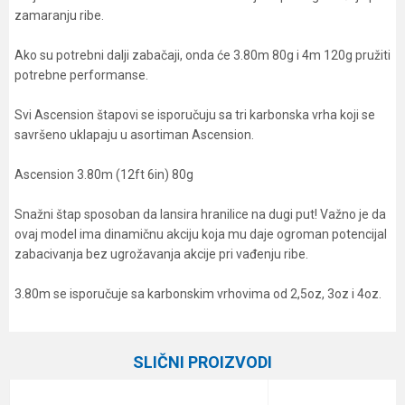
zamaranju ribe.
Ako su potrebni dalji zabačaji, onda će 3.80m 80g i 4m 120g pružiti
potrebne performanse.
Svi Ascension štapovi se isporučuju sa tri karbonska vrha koji se
savršeno uklapaju u asortiman Ascension.
Ascension 3.80m (12ft 6in) 80g
Snažni štap sposoban da lansira hranilice na dugi put! Važno je da
ovaj model ima dinamičnu akciju koja mu daje ogroman potencijal
zabacivanja bez ugrožavanja akcije pri vađenju ribe.
3.80m se isporučuje sa karbonskim vrhovima od 2,5oz, 3oz i 4oz.
Karakteristika
Vrednost
Ime/Nadimak
Kategorija
Feeder štapovi
SLIČNI PROIZVODI
Težina bacanja
25-80 g
Email