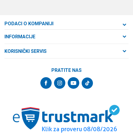
PODACI O KOMPANIJI
Formaxstore d.o.o
INFORMACIJE
O nama
Cara Dušana 47
KORISNIČKI SERVIS
21000 Novi Sad, Srbija
Zaposlenje
Uslovi korišćenja i prodaje
Saradnja
Telefon:
PRATITE NAS
Politika privatnosti
064/647-81-86
Kontakt
Kako kupiti
Najčešća pitanja
Email:
Isporuka
internetprodaja@formaxstore.com
Radnje
Načini plaćanja
Blog
Račun
Plaćanje karticama
Banka Intesa 160-377076-62
Privilege program
Pravo na odustajanje
VIP Club
PIB:
Reklamacije
107393792
Formax Store aplikacija
Povraćaj sredstava
Matični broj: