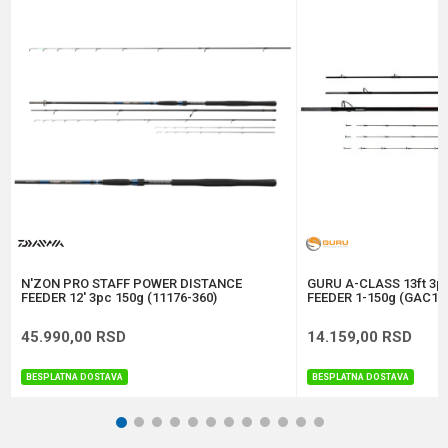
Broj delova
3 + 3 vrha
Brend
Preston
Poruka
Dužina
3.80 m
Težina
309 g
Anti-spam zaštita - izračunajte koliko je 6 - 1 :
POŠALJI
N'ZON PRO STAFF POWER DISTANCE
GURU A-CLASS 13ft 3
FEEDER 12' 3pc 150g (11176-360)
FEEDER 1-150g (GAC12
45.990,00
RSD
14.159,00
RSD
BESPLATNA DOSTAVA
BESPLATNA DOSTAVA
1
2
3
4
5
6
7
8
9
10
11
12