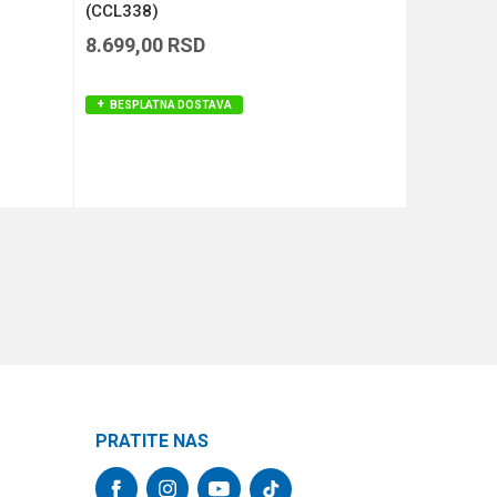
(CCL338)
8.699,00
RSD
7.799,00
BESPLATNA DOSTAVA
BESPLAT
DODAJ U KORPU
PRATITE NAS