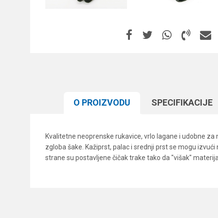
O PROIZVODU
SPECIFIKACIJЕ
Kvalitetne neoprenske rukavice, vrlo lagane i udobne za no
zgloba šake. Kažiprst, palac i srednji prst se mogu izvući
strane su postavljene čičak trake tako da "višak" materij
Karakteristika
Ime/Nadimak
Kategorija
Brend