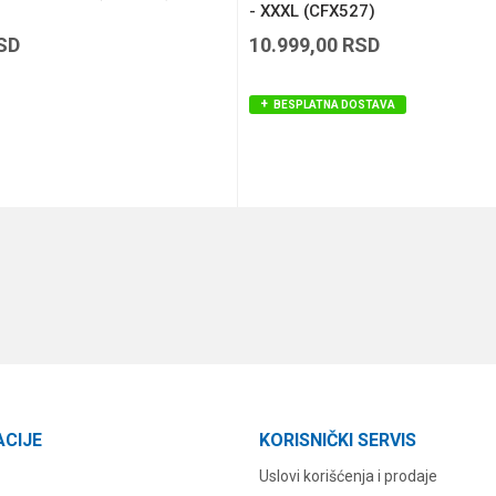
- XXXL (CFX527)
SD
10.999,00
RSD
BESPLATNA DOSTAVA
DODAJ U KORPU
DODAJ U KORPU
ACIJE
KORISNIČKI SERVIS
Uslovi korišćenja i prodaje