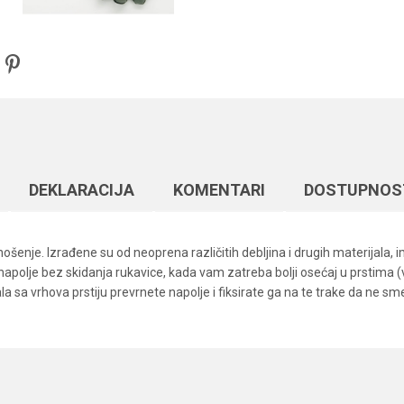
DEKLARACIJA
KOMENTARI
DOSTUPNOS
šenje. Izrađene su od neoprena različitih debljina i drugih materijala, im
 napolje bez skidanja rukavice, kada vam zatreba bolji osećaj u prstima (v
ala sa vrhova prstiju prevrnete napolje i fiksirate ga na te trake da ne s
Vrednost
Email
Garderoba
Formax