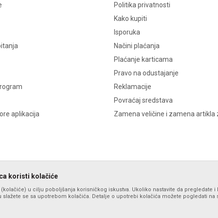
e
Politika privatnosti
Kako kupiti
Isporuka
itanja
Načini plaćanja
Plaćanje karticama
Pravo na odustajanje
program
Reklamacije
Povraćaj sredstava
re aplikacija
Zamena veličine i zamena artikla 
a koristi kolačiće
s (kolačiće) u cilju poboljšanja korisničkog iskustva. Ukoliko nastavite da pregledate i 
 slažete se sa upotrebom kolačića. Detalje o upotrebi kolačića možete pogledati na st