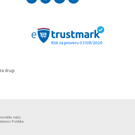
za drugi
koristite našu
ranici Politika