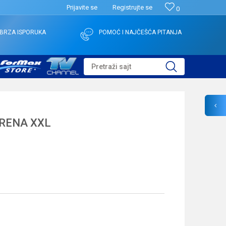
Prijavite se
Registrujte se
0
BRZA ISPORUKA
POMOĆ I NAJČEŠĆA PITANJA
Pretraži sajt
RENA XXL