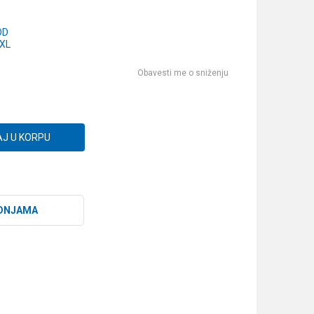
OD
XL
Obavesti me o sniženju
J U KORPU
DNJAMA