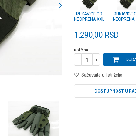
RUKAVICE OD
RUKAVICE 
NEOPRENA XXL
NEOPRENA 
1.290,00
RSD
Količina:
DODA
Sačuvajte u listi želja
DOSTUPNOST U RA