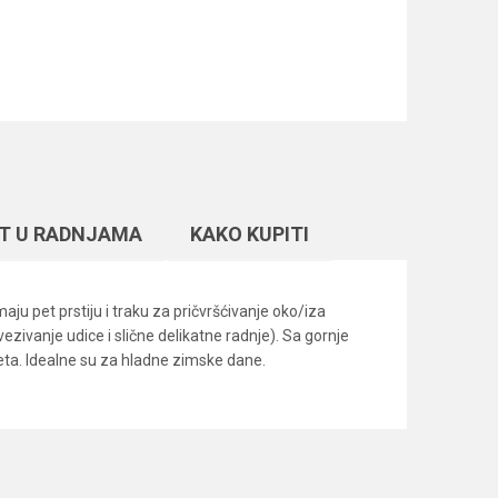
T U RADNJAMA
KAKO KUPITI
aju pet prstiju i traku za pričvršćivanje oko/iza
ezivanje udice i slične delikatne radnje). Sa gornje
meta. Idealne su za hladne zimske dane.