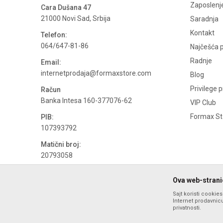
Zaposlenj
Cara Dušana 47
21000 Novi Sad, Srbija
Saradnja
Kontakt
Telefon:
064/647-81-86
Najčešća p
Radnje
Email:
internetprodaja@formaxstore.com
Blog
Privilege 
Račun
Banka Intesa 160-377076-62
VIP Club
Formax Sto
PIB:
107393792
Matični broj:
20793058
PDV broj
Ova web-stranic
694500884
Sajt koristi cookie
Internet prodavnicu
privatnosti.