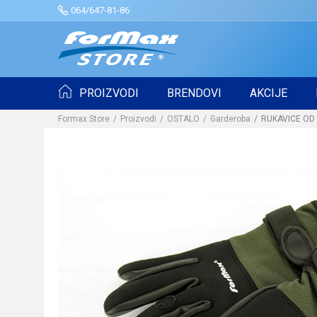
064/647-81-86
PROIZVODI
BRENDOVI
AKCIJE
Formax Store
Proizvodi
OSTALO
Garderoba
RUKAVICE OD