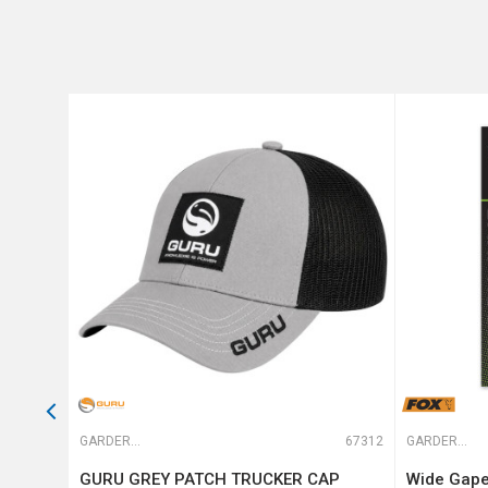
Poruka
Anti-spam zaštita - izračunaj
POŠALJI
66459
GARDEROBA
67312
GARDEROBA
ARK
GURU GREY PATCH TRUCKER CAP
Wide Gape