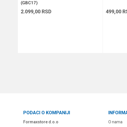
(GBC17)
2.099,00
RSD
499,00
R
DODAJ U KORPU
PODACI O KOMPANIJI
INFORM
Formaxstore d.o.o
O nama