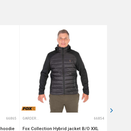
66865
GARDEROBA
66854
GARDEROBA
 hoodie
Fox Collection Hybrid jacket B/O XXL
DRIFISH 