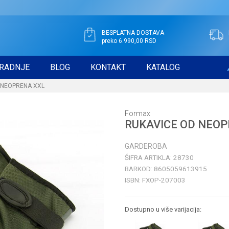
BESPLATNA DOSTAVA
preko 6.990,00 RSD
RADNJE
BLOG
KONTAKT
KATALOG
 NEOPRENA XXL
Formax
RUKAVICE OD NEOP
GARDEROBA
ŠIFRA ARTIKLA:
28730
BARKOD:
8605059613915
ISBN:
FXOP-207003
Dostupno u više varijacija: