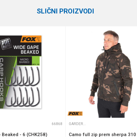
SLIČNI PROIZVODI
te koliko je 4 + 1 :
66868
GARDEROBA
 Beaked - 6 (CHK258)
Camo full zip prem sherpa 310