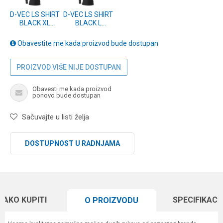
D-VEC LS SHIRT
D-VEC LS SHIRT
BLACK XL
BLACK L
(18206-240)
(18206-230)
Obavestite me kada proizvod bude dostupan
PROIZVOD VIŠE NIJE DOSTUPAN
Obavesti me kada proizvod
ponovo bude dostupan
Sačuvajte u listi želja
DOSTUPNOST U RADNJAMA
KAKO KUPITI
SPECIFIKACI
O PROIZVODU