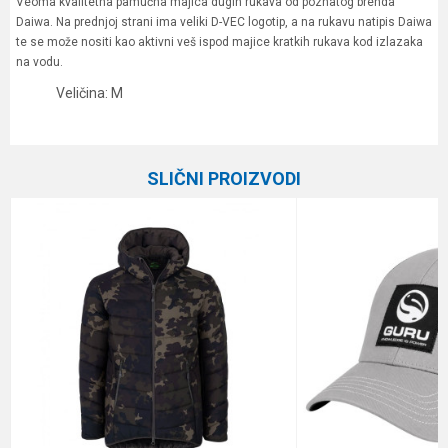
Veoma kvalitetna pamučna majica dugih rukava od poznatog brenda
Daiwa. Na prednjoj strani ima veliki D-VEC logotip, a na rukavu natipis Daiwa
te se može nositi kao aktivni veš ispod majice kratkih rukava kod izlazaka
na vodu.
Veličina: M
Karakteristika
Vrednost
Ime/Nadimak
Kategorija
Garderoba
SLIČNI PROIZVODI
Brend
Daiwa
Email
Poruka
Anti-spam zaštita - izračunajte koliko je 4 + 1 :