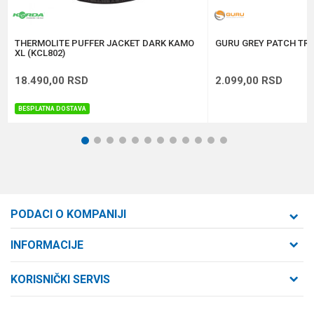
POŠALJI
THERMOLITE PUFFER JACKET DARK KAMO
GURU GREY PATCH TRU
XL (KCL802)
18.490,00
RSD
2.099,00
RSD
BESPLATNA DOSTAVA
1
2
3
4
5
6
7
8
9
10
11
12
PODACI O KOMPANIJI
Formaxstore d.o.o
INFORMACIJE
O nama
Cara Dušana 47
KORISNIČKI SERVIS
21000 Novi Sad, Srbija
Zaposlenje
Uslovi korišćenja i prodaje
Saradnja