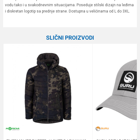
vodu tako i u svakodnevnim situacijama. Poseduje stilski dizajn na leđima
i diskretan logotip sa prednje strane. Dostupna u veličinama od L do 3XL.
Karakteristika
Vrednost
Ime/Nadimak
Kategorija
Garderoba
SLIČNI PROIZVODI
Brend
Preston
Email
Poruka
Anti-spam zaštita - izračunajte koliko je 9 - 4 :
POŠALJI