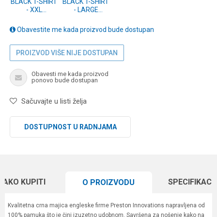
BLACK T-SHIRT
BLACK T-SHIRT
- XXL
- LARGE
(P0200279)
(P0200277)
Obavestite me kada proizvod bude dostupan
PROIZVOD VIŠE NIJE DOSTUPAN
Obavesti me kada proizvod
ponovo bude dostupan
Sačuvajte u listi želja
DOSTUPNOST U RADNJAMA
KAKO KUPITI
SPECIFIKACI
O PROIZVODU
Kvalitetna crna majica engleske firme Preston Innovations napravljena od
100% pamuka što je čini izuzetno udobnom. Savršena za nošenje kako na