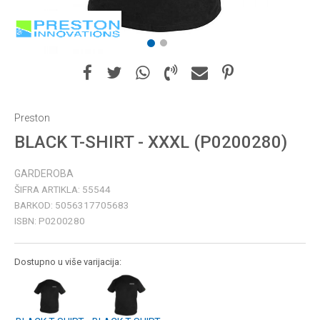
1
2
Preston
BLACK T-SHIRT - XXXL (P0200280)
GARDEROBA
ŠIFRA ARTIKLA:
55544
BARKOD:
5056317705683
ISBN:
P0200280
Dostupno u više varijacija: