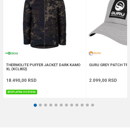
Anti-spam zaštita - izračunajte koliko je 4 + 1 :
POŠALJI
THERMOLITE PUFFER JACKET DARK KAMO
GURU GREY PATCH TRU
XL (KCL802)
18.490,00
RSD
2.099,00
RSD
BESPLATNA DOSTAVA
1
2
3
4
5
6
7
8
9
10
11
12