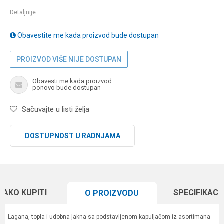
Detaljnije
Obavestite me kada proizvod bude dostupan
PROIZVOD VIŠE NIJE DOSTUPAN
Obavesti me kada proizvod
ponovo bude dostupan
Sačuvajte u listi želja
DOSTUPNOST U RADNJAMA
KAKO KUPITI
SPECIFIKACI
O PROIZVODU
Lagana, topla i udobna jakna sa podstavljenom kapuljačom iz asortimana