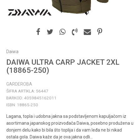
Daiwa
DAIWA ULTRA CARP JACKET 2XL
(18865-250)
GARDEROBA
ŠIFRA ARTIKLA:
56447
BARKOD:
4059845162011
ISBN:
18865-250
Lagana, topla i udobna jakna sa podstavljenom kapuljačom iz
asortimana japanskog proizvođača Daiwa, posebno produžena u
donjem delu kako bi bila što toplija i da vam leđa ne bi nikad
ostala gola. Daiwa kaže da je ova jakna odli
...