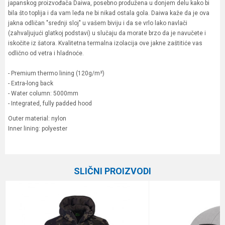
japanskog proizvođača Daiwa, posebno produžena u donjem delu kako bi
bila što toplija i da vam leđa ne bi nikad ostala gola. Daiwa kaže da je ova
jakna odličan "srednji sloj" u vašem biviju i da se vrlo lako navlači
(zahvaljujući glatkoj podstavi) u slučaju da morate brzo da je navučete i
iskočite iz šatora. Kvalitetna termalna izolacija ove jakne zaštitiće vas
odlično od vetra i hladnoće.
- Premium thermo lining (120g/m²)
- Extra-long back
- Water column: 5000mm
- Integrated, fully padded hood
Outer material: nylon
Inner lining: polyester
Karakteristika
Vrednost
Ime/Nadimak
Kategorija
Garderoba
SLIČNI PROIZVODI
Brend
Daiwa
Email
Poruka