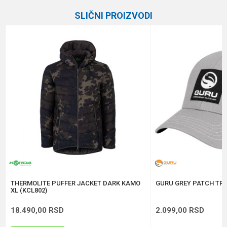
Kategorija
Garderoba
SLIČNI PROIZVODI
Brend
Daiwa
Email
Poruka
Anti-spam zaštita - izračunajte koliko je 2 + 3 :
POŠALJI
THERMOLITE PUFFER JACKET DARK KAMO
GURU GREY PATCH TRU
XL (KCL802)
18.490,00
RSD
2.099,00
RSD