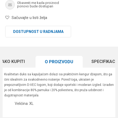
Obavesti me kada proizvod
ponovo bude dostupan
Sačuvajte u listi želja
DOSTUPNOST U RADNJAMA
KAKO KUPITI
SPECIFIKACI
O PROIZVODU
Kvalitetan duks sa kapuljačom dolazi sa praktičnim kengur džepom, što ga
čini idealnim za svakodnevno nošenje. Pored toga, ukrašen je
prepoznatljivim D-VEC logom, koji dodaje sportski i moderan izgled. Izrađen
je od kombinacije 80% pamuka i 20% poliestera, što pruža udobnost i
dugotrajnost materijala.
Veličina: XL
Karakteristika
Vrednost
Ime/Nadimak