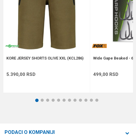
Anti-spam zaštita - izračunajte koliko je 2 + 3 :
POŠALJI
KORE JERSEY SHORTS OLIVE XXL (KCL286)
Wide Gape Beaked - 6 
5.390,00
RSD
499,00
RSD
1
2
3
4
5
6
7
8
9
10
11
12
PODACI O KOMPANIJI