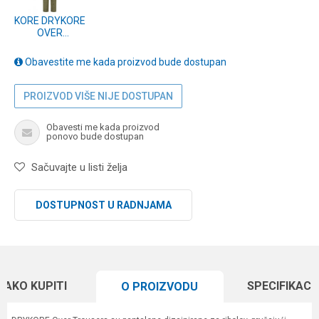
KORE DRYKORE
OVER
TROUSERS
OLIVE XXL
Obavestite me kada proizvod bude dostupan
(KCL428)
PROIZVOD VIŠE NIJE DOSTUPAN
Obavesti me kada proizvod
ponovo bude dostupan
Sačuvajte u listi želja
DOSTUPNOST U RADNJAMA
KAKO KUPITI
SPECIFIKACI
O PROIZVODU