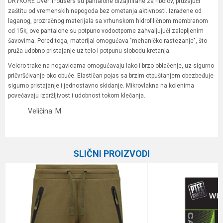
DRYKORE Over Trousers
su pantalone dizajnirane za ribolov, pružajući
zaštitu od vremenskih nepogoda bez ometanja aktivnosti. Izrađene od
laganog, prozračnog materijala sa vrhunskom hidrofiličnom membranom
od 15k, ove pantalone su potpuno vodootporne zahvaljujući zalepljenim
šavovima. Pored toga, materijal omogućava "mehaničko rastezanje", što
pruža udobno pristajanje uz telo i potpunu slobodu kretanja.
Velcro trake na nogavicama omogućavaju lako i brzo oblačenje, uz sigurno
pričvršćivanje oko obuće. Elastičan pojas sa brzim otpuštanjem obezbeđuje
sigurno pristajanje i jednostavno skidanje. Mikrovlakna na kolenima
povećavaju izdržljivost i udobnost tokom klečanja.
Veličina: M
Karakteristika
Vrednost
Ime/Nadimak
Kategorija
Garderoba
SLIČNI PROIZVODI
Brend
Korda
Email
Poruka