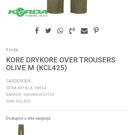
Korda
KORE DRYKORE OVER TROUSERS
OLIVE M (KCL425)
GARDEROBA
ŠIFRA ARTIKLA:
58564
BARKOD:
5060660630103
ISBN:
KCL425
Dostupno u više varijacija: