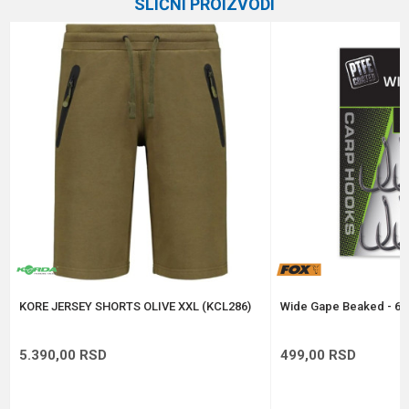
SLIČNI PROIZVODI
Brend
Korda
Email
Poruka
Anti-spam zaštita - izračunajte koliko je 2 + 3 :
POŠALJI
KORE JERSEY SHORTS OLIVE XXL (KCL286)
Wide Gape Beaked - 6 
5.390,00
RSD
499,00
RSD