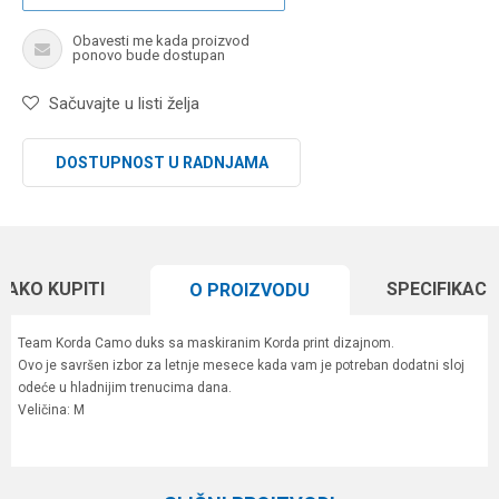
Obavesti me kada proizvod
ponovo bude dostupan
Sačuvajte u listi želja
DOSTUPNOST U RADNJAMA
KAKO KUPITI
SPECIFIKACI
O PROIZVODU
Team Korda Camo duks sa maskiranim Korda print dizajnom.
Ovo je savršen izbor za letnje mesece kada vam je potreban dodatni sloj
odeće u hladnijim trenucima dana.
Veličina: M
Karakteristika
Vrednost
Ime/Nadimak
Kategorija
Garderoba