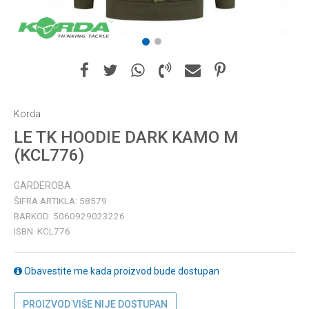
1
2
Korda
LE TK HOODIE DARK KAMO M
(KCL776)
GARDEROBA
ŠIFRA ARTIKLA:
58579
BARKOD:
5060929023226
ISBN:
KCL776
Obavestite me kada proizvod bude dostupan
PROIZVOD VIŠE NIJE DOSTUPAN