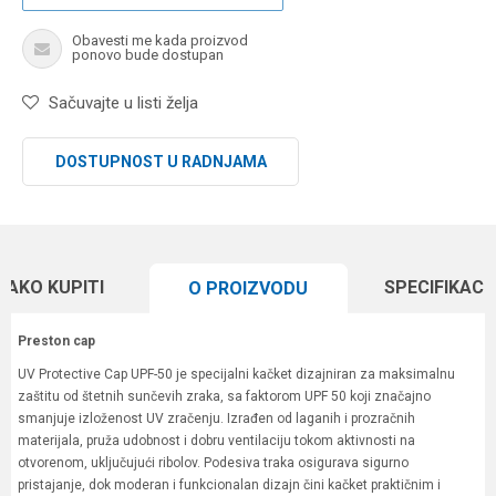
Obavesti me kada proizvod
ponovo bude dostupan
Sačuvajte u listi želja
DOSTUPNOST U RADNJAMA
KAKO KUPITI
SPECIFIKACI
O PROIZVODU
Preston cap
UV Protective Cap UPF-50 je specijalni kačket dizajniran za maksimalnu
zaštitu od štetnih sunčevih zraka, sa faktorom UPF 50 koji značajno
smanjuje izloženost UV zračenju. Izrađen od laganih i prozračnih
materijala, pruža udobnost i dobru ventilaciju tokom aktivnosti na
otvorenom, uključujući ribolov. Podesiva traka osigurava sigurno
pristajanje, dok moderan i funkcionalan dizajn čini kačket praktičnim i