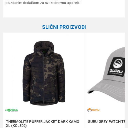
pouzdanim dodatkom za svakodnevnu upotrebu.
Karakteristika
Vrednost
Ime/Nadimak
Kategorija
Garderoba
SLIČNI PROIZVODI
Brend
Preston
Email
Poruka
Anti-spam zaštita - izračunajte koliko je 6 - 1 :
POŠALJI
THERMOLITE PUFFER JACKET DARK KAMO
GURU GREY PATCH TRU
XL (KCL802)