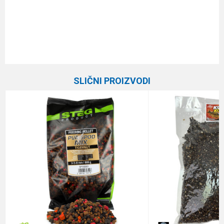
Karakteristika
Vrednost
Ime/Nadimak
Kategorija
Hrane
SLIČNI PROIZVODI
Brend
Milo
Email
Poruka
Anti-spam zaštita - izračunajte koliko je 4 + 1 :