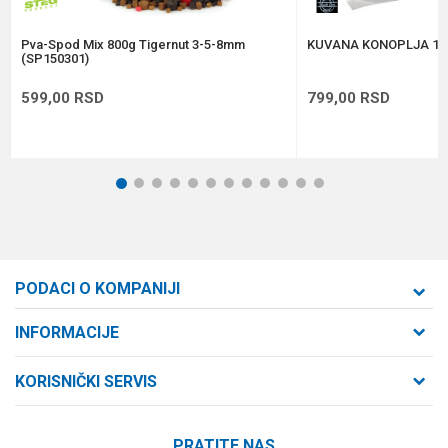
POŠALJI
Pva-Spod Mix 800g Tigernut 3-5-8mm
KUVANA KONOPLJA 1k
(SP150301)
599,00
RSD
799,00
RSD
1
2
3
4
5
6
7
8
9
10
11
12
PODACI O KOMPANIJI
Formaxstore d.o.o
INFORMACIJE
O nama
Cara Dušana 47
KORISNIČKI SERVIS
21000 Novi Sad, Srbija
Zaposlenje
Uslovi korišćenja i prodaje
Saradnja
Telefon:
PRATITE NAS