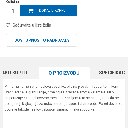
Količina:
DODAJ U KORPU
Sačuvajte u listi želja
DOSTUPNOST U RADNJAMA
KAKO KUPITI
SPECIFIKACI
O PROIZVODU
Primama namenjena ribolovu deverike, bilo na plovak ili feeder tehnikom.
Srednje/fine je granulacije, crne boje i izražene arome karamele. Milo
preporučuje da se obavezno meša sa zemljom u razmeri 1:1, kao i da se
dodaje fuj. Najbolja je za uslove srednje spore i bistre vode. Pored deverike
dobra je takođe i za lov babuške, šarana, linjaka i bodorke.