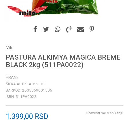
Milo
PASTURA ALKIMYA MAGICA BREME
BLACK 2kg (511PA0022)
HRANE
ŠIFRA ARTIKLA:
56110
BARKOD:
2505059001506
ISBN:
511PA0022
Obavesti me o sniženju
1.399,00
RSD