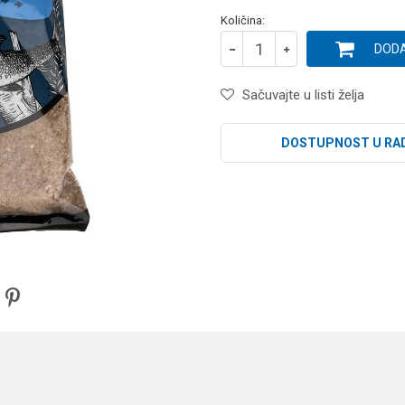
Količina:
DODA
Sačuvajte u listi želja
DOSTUPNOST U RA