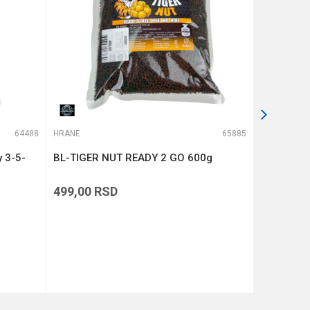
64488
HRANE
65885
HRANE
 3-5-
BL-TIGER NUT READY 2 GO 600g
BL-KRILL
499,00
RSD
499,00
R
DODAJ U KORPU