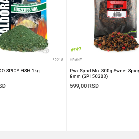
62218
HRANE
O SPICY FISH 1kg
Pva-Spod Mix 800g Sweet Spicy
8mm (SP150303)
SD
599,00
RSD
DODAJ U KORPU
DODAJ U KORPU