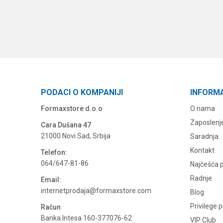
PODACI O KOMPANIJI
INFORM
Formaxstore d.o.o
O nama
Zaposlenj
Cara Dušana 47
21000 Novi Sad, Srbija
Saradnja
Kontakt
Telefon:
064/647-81-86
Najčešća p
Radnje
Email:
internetprodaja@formaxstore.com
Blog
Privilege 
Račun
Banka Intesa 160-377076-62
VIP Club