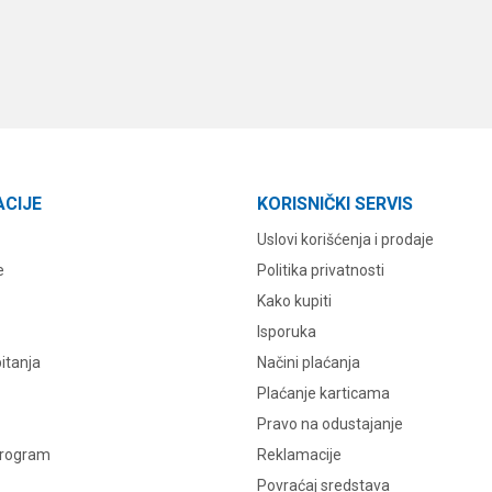
ACIJE
KORISNIČKI SERVIS
Uslovi korišćenja i prodaje
e
Politika privatnosti
Kako kupiti
Isporuka
itanja
Načini plaćanja
Plaćanje karticama
Pravo na odustajanje
program
Reklamacije
Povraćaj sredstava