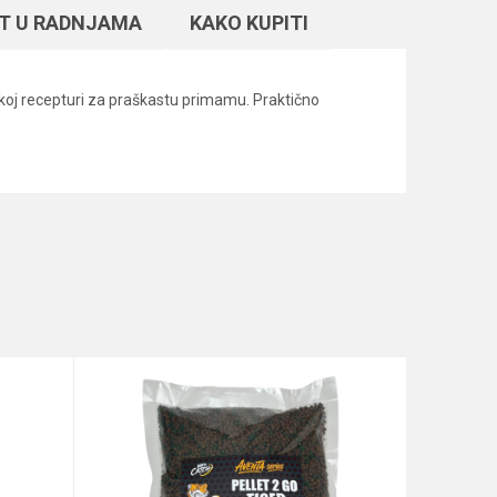
T U RADNJAMA
KAKO KUPITI
akoj recepturi za praškastu primamu. Praktično