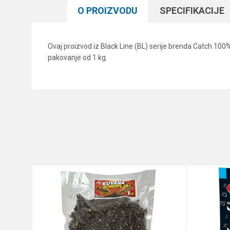
O PROIZVODU
SPECIFIKACIJЕ
Ovaj proizvod iz Black Line (BL) serije brenda Catch 100
pakovanje od 1 kg.
Karakteristika
Ime/Nadimak
Kategorija
Brend
Poruka
Anti-spam zaštita - izračunajt