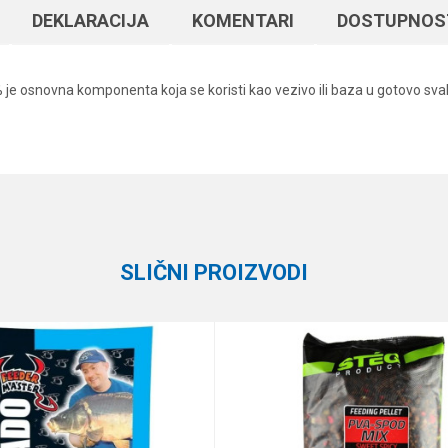
DEKLARACIJA
KOMENTARI
DOSTUPNOS
% je osnovna komponenta koja se koristi kao vezivo ili baza u gotovo sv
Vrednost
Email
Hrane
Black Line
SLIČNI PROIZVODI
e koliko je 9 - 4 :