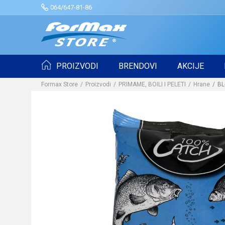
064/647-81-86
PROIZVODI
BRENDOVI
AKCIJE
Formax Store
Proizvodi
PRIMAME, BOILI I PELETI
Hrane
BL