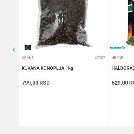
POŠALJI
64486
HRANE
67287
HRANE
-5-8mm
KUVANA KONOPLJA 1kg
HALDORAD
799,00
RSD
629,00
R
DODAJ U KORPU