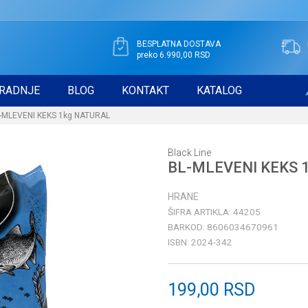
BESPLATNA DOSTAVA
preko 6.990,00 RSD
RADNJE
BLOG
KONTAKT
KATALOG
-MLEVENI KEKS 1kg NATURAL
Black Line
BL-MLEVENI KEKS 
HRANE
ŠIFRA ARTIKLA:
44205
BARKOD:
8606034670961
ISBN:
2024-342
199,00
RSD