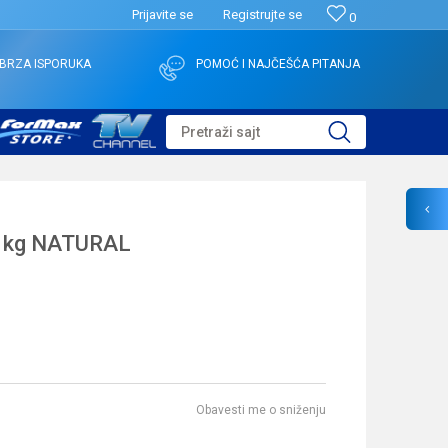
Prijavite se
Registrujte se
0
BRZA ISPORUKA
POMOĆ I NAJČEŠĆA PITANJA
Pretraži sajt
1kg NATURAL
Obavesti me o sniženju