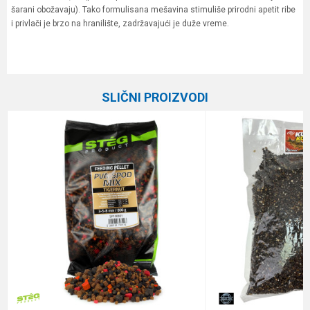
šarani obožavaju). Tako formulisana mešavina stimuliše prirodni apetit ribe
i privlači je brzo na hranilište, zadržavajući je duže vreme.
Karakteristika
Vrednost
Ime/Nadimak
Kategorija
Hrane
SLIČNI PROIZVODI
Brend
STEG
Email
Poruka
Anti-spam zaštita - izračunajte koliko je 4 + 1 :