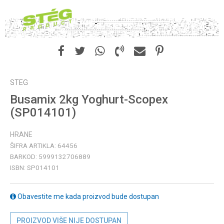
STEG
Busamix 2kg Yoghurt-Scopex
(SP014101)
HRANE
ŠIFRA ARTIKLA:
64456
BARKOD:
5999132706889
ISBN:
SP014101
Obavestite me kada proizvod bude dostupan
PROIZVOD VIŠE NIJE DOSTUPAN