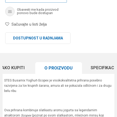
Obavesti me kada proizvod
ponovo bude dostupan
Sačuvajte u listi želja
DOSTUPNOST U RADNJAMA
KAKO KUPITI
SPECIFIKACI
O PROIZVODU
STEG Busamix Yoghurt-Scopex je visokokvalitetna prihrana posebno
razvijena za lov krupnih šarana, amura ali se pokazala odličnom i za drugu
belu ribu.
Ova prihrana kombinuje slatkastu aromu jogurta sa legendarnim
atraktorom
Scopex
(poznat po svom slatkastom, mlečnom mirisu koji