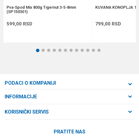
POŠALJI
Pva-Spod Mix 800g Tigernut 3-5-8mm
KUVANA KONOPLJA 1k
(SP150301)
599,00
RSD
799,00
RSD
1
2
3
4
5
6
7
8
9
10
11
12
PODACI O KOMPANIJI
Formaxstore d.o.o
INFORMACIJE
O nama
Cara Dušana 47
KORISNIČKI SERVIS
21000 Novi Sad, Srbija
Zaposlenje
Uslovi korišćenja i prodaje
Saradnja
Telefon:
PRATITE NAS
Politika privatnosti
064/647-81-86
Kontakt