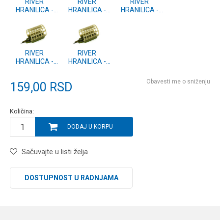
RIVER
RIVER
RIVER
HRANILICA -
HRANILICA -
HRANILICA -
98g
84g
70g
RIVER
RIVER
HRANILICA -
HRANILICA -
56g
42g
Obavesti me o sniženju
159,00
RSD
Količina:
DODAJ U KORPU
Sačuvajte u listi želja
DOSTUPNOST U RADNJAMA