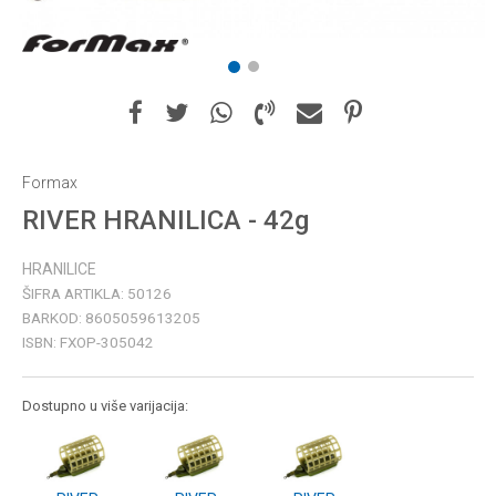
1
2
Formax
RIVER HRANILICA - 42g
HRANILICE
ŠIFRA ARTIKLA:
50126
BARKOD:
8605059613205
ISBN:
FXOP-305042
Dostupno u više varijacija: