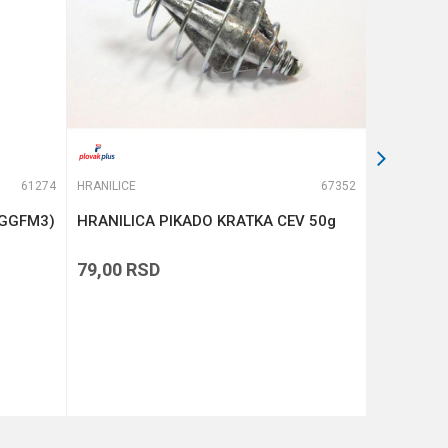
61274
HRANILICE
67352
HRANILICE
(GGFM3)
HRANILICA PIKADO KRATKA CEV 50g
GURU X-C
SLIMLINE
79,00
RSD
359,00
R
DODAJ U KORPU