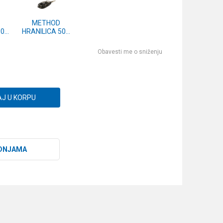
METHOD
30g
HRANILICA 50g
- 2kom.
Obavesti me o sniženju
J U KORPU
DNJAMA