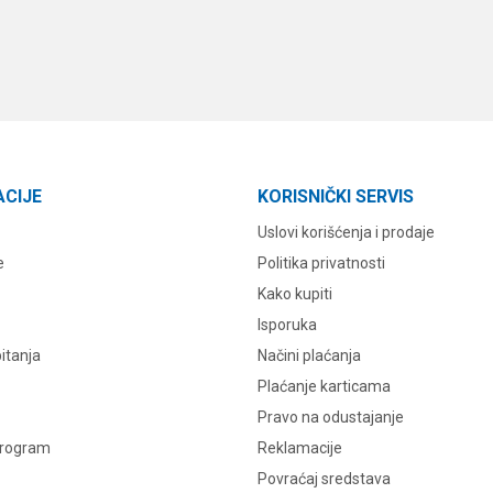
ACIJE
KORISNIČKI SERVIS
Uslovi korišćenja i prodaje
e
Politika privatnosti
Kako kupiti
Isporuka
itanja
Načini plaćanja
Plaćanje karticama
Pravo na odustajanje
program
Reklamacije
Povraćaj sredstava