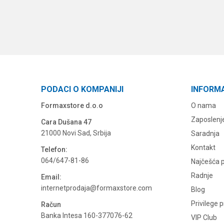
PODACI O KOMPANIJI
INFORM
Formaxstore d.o.o
O nama
Zaposlenj
Cara Dušana 47
21000 Novi Sad, Srbija
Saradnja
Kontakt
Telefon:
064/647-81-86
Najčešća p
Radnje
Email:
internetprodaja@formaxstore.com
Blog
Privilege 
Račun
Banka Intesa 160-377076-62
VIP Club