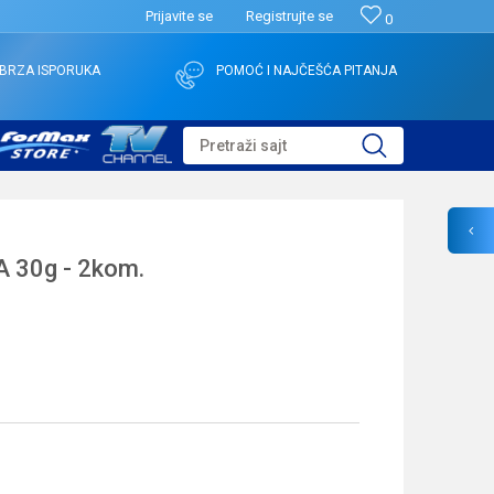
Prijavite se
Registrujte se
0
BRZA ISPORUKA
POMOĆ I NAJČEŠĆA PITANJA
Pretraži sajt
30g - 2kom.