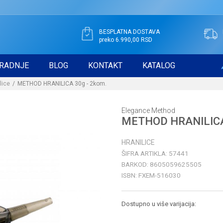
BESPLATNA DOSTAVA
preko 6.990,00 RSD
RADNJE
BLOG
KONTAKT
KATALOG
lice
METHOD HRANILICA 30g - 2kom.
Elegance Method
METHOD HRANILICA 
HRANILICE
ŠIFRA ARTIKLA:
57441
BARKOD:
8605059625505
ISBN:
FXEM-516030
Dostupno u više varijacija: