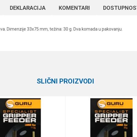
DEKLARACIJA
KOMENTARI
DOSTUPNOS
lova. Dimenzije 33x75 mm, težina: 30 g. Dva komada u pakovanju.
Vrednost
Email
Hranilice
Elegance Method
SLIČNI PROIZVODI
te koliko je 2 + 3 :