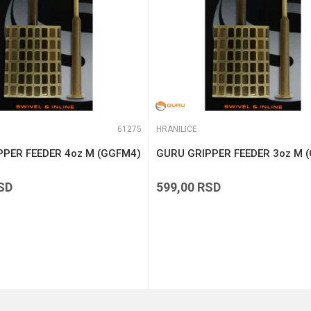
61275
HRANILICE
PPER FEEDER 4oz M (GGFM4)
GURU GRIPPER FEEDER 3oz M 
SD
599,00
RSD
DODAJ U KORPU
DODAJ U KORPU