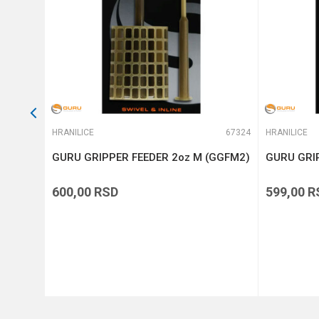
POŠALJI
66426
HRANILICE
67324
HRANILICE
DER
GURU GRIPPER FEEDER 2oz M (GGFM2)
GURU GRI
600,00
RSD
599,00
R
DODAJ U KORPU