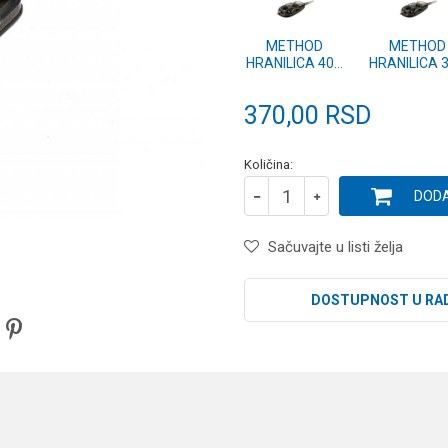
METHOD
METHOD
HRANILICA 40g
HRANILICA 
- 2kom.
- 2kom.
370,00
RSD
Količina:
DODA
Sačuvajte u listi želja
DOSTUPNOST U RA