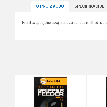
O PROIZVODU
SPECIFIKACIJЕ
Hranilica specijalno dizajnirana za potrebe method ribo
Karakteristika
Ime/Nadimak
Kategorija
Brend
Poruka
Anti-spam zaštita - izračunaj