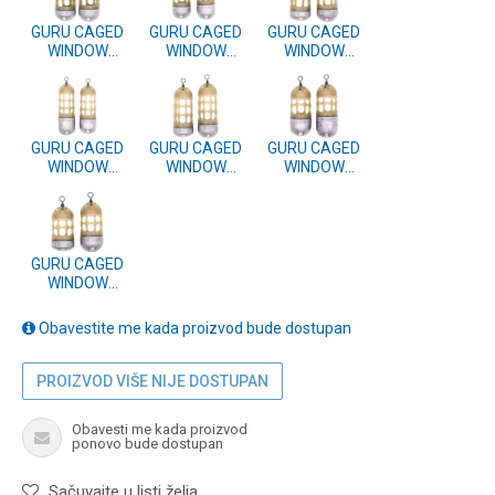
GURU CAGED
GURU CAGED
GURU CAGED
WINDOW
WINDOW
WINDOW
FEEDER LARGE
FEEDER
FEEDER
50g + 60g
MEDIUM 50g +
MEDIUM 30g +
(GWF26)
60g (GWF24)
40g (GWF23)
GURU CAGED
GURU CAGED
GURU CAGED
WINDOW
WINDOW
WINDOW
FEEDER SMALL
FEEDER SMALL
FEEDER X-
40g + 50g
20g + 30g
SMALL 40g +
(GWF22)
(GWF21)
50g (GWF20)
GURU CAGED
WINDOW
FEEDER X-
SMALL 20g +
Obavestite me kada proizvod bude dostupan
30g (GWF19)
PROIZVOD VIŠE NIJE DOSTUPAN
Obavesti me kada proizvod
ponovo bude dostupan
Sačuvajte u listi želja