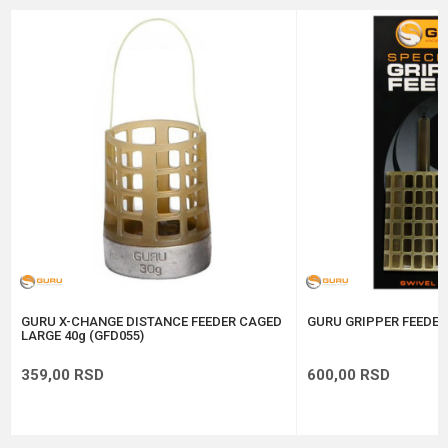
Brend
Guru
Email
Poruka
Anti-spam zaštita - izračunajte koliko je 6 - 1 :
POŠALJI
GURU X-CHANGE DISTANCE FEEDER CAGED
GURU GRIPPER FEEDER
LARGE 40g (GFD055)
359,00
RSD
600,00
RSD