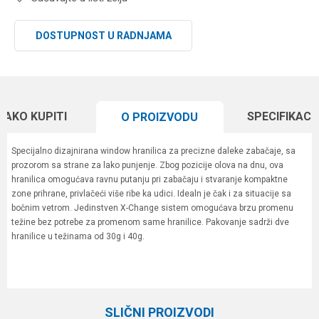
DOSTUPNOST U RADNJAMA
KAKO KUPITI
SPECIFIKACI
O PROIZVODU
Specijalno dizajnirana window hranilica za precizne daleke zabačaje, sa
prozorom sa strane za lako punjenje. Zbog pozicije olova na dnu, ova
hranilica omogućava ravnu putanju pri zabačaju i stvaranje kompaktne
zone prihrane, privlačeći više ribe ka udici. Idealn je čak i za situacije sa
bočnim vetrom. Jedinstven X-Change sistem omogućava brzu promenu
težine bez potrebe za promenom same hranilice. Pakovanje sadrži dve
hranilice u težinama od 30g i 40g.
Karakteristika
Vrednost
Ime/Nadimak
Kategorija
Hranilice
SLIČNI PROIZVODI