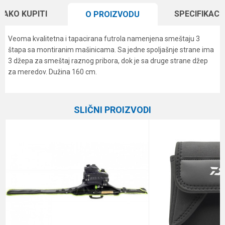
KAKO KUPITI
SPECIFIKACI
O PROIZVODU
Veoma kvalitetna i tapacirana futrola namenjena smeštaju 3
štapa sa montiranim mašinicama. Sa jedne spoljašnje strane ima
3 džepa za smeštaj raznog pribora, dok je sa druge strane džep
za meredov. Dužina 160 cm.
Karakteristika
Vrednost
Ime/Nadimak
Kategorija
Klasične futrole
SLIČNI PROIZVODI
Brend
Formax
Email
Poruka