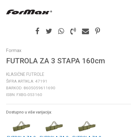
Formax
FUTROLA ZA 3 STAPA 160cm
KLASIČNE FUTROLE
ŠIFRA ARTIKLA:
47191
BARKOD:
8605059611690
ISBN:
FXBG-053160
Dostupno u više varijacija: