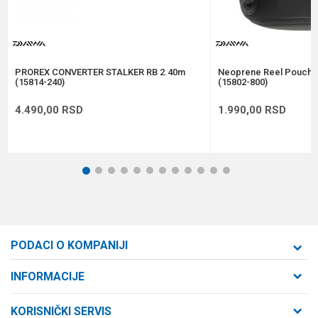
Anti-spam zaštita - izračunajte koliko je 2 + 3 :
POŠALJI
PROREX CONVERTER STALKER RB 2.40m
Neoprene Reel Pouch S
(15814-240)
(15802-800)
4.490,00
RSD
1.990,00
RSD
1
2
3
4
5
6
7
8
9
10
11
12
PODACI O KOMPANIJI
Formaxstore d.o.o
INFORMACIJE
O nama
Cara Dušana 47
KORISNIČKI SERVIS