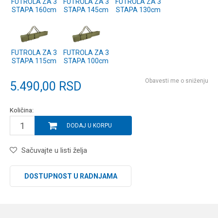
FUTROLA ZA 3
FUTROLA ZA 3
FUTROLA ZA 3
STAPA 160cm
STAPA 145cm
STAPA 130cm
FUTROLA ZA 3
FUTROLA ZA 3
STAPA 115cm
STAPA 100cm
Obavesti me o sniženju
5.490,00
RSD
Količina:
DODAJ U KORPU
Sačuvajte u listi želja
DOSTUPNOST U RADNJAMA