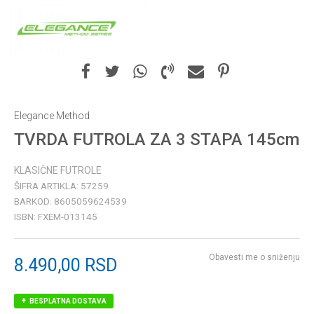
Elegance Method
TVRDA FUTROLA ZA 3 STAPA 145cm
KLASIČNE FUTROLE
ŠIFRA ARTIKLA:
57259
BARKOD:
8605059624539
ISBN:
FXEM-013145
Obavesti me o sniženju
8.490,00
RSD
BESPLATNA DOSTAVA