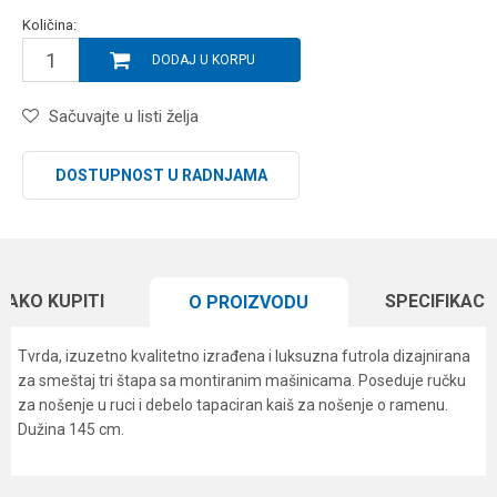
Količina:
DODAJ U KORPU
Sačuvajte u listi želja
DOSTUPNOST U RADNJAMA
KAKO KUPITI
SPECIFIKACI
O PROIZVODU
Tvrda, izuzetno kvalitetno izrađena i luksuzna futrola dizajnirana
za smeštaj tri štapa sa montiranim mašinicama. Poseduje ručku
za nošenje u ruci i debelo tapaciran kaiš za nošenje o ramenu.
Dužina 145 cm.
Karakteristika
Vrednost
Ime/Nadimak
Kategorija
Klasične futrole