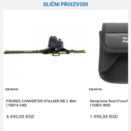
SLIČNI PROIZVODI
Brend
Elegance Method
Email
Poruka
Anti-spam zaštita - izračunajte koliko je 4 + 1 :
POŠALJI
PROREX CONVERTER STALKER RB 2.40m
Neoprene Reel Pouch S
(15814-240)
(15802-800)
4.490,00
RSD
1.990,00
RSD