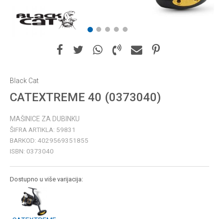
1
2
3
4
5
Black Cat
CATEXTREME 40 (0373040)
MAŠINICE ZA DUBINKU
ŠIFRA ARTIKLA:
59831
BARKOD:
4029569351855
ISBN:
0373040
Dostupno u više varijacija: