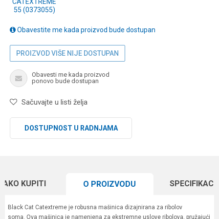
CATEXTREME
55 (0373055)
Obavestite me kada proizvod bude dostupan
PROIZVOD VIŠE NIJE DOSTUPAN
Obavesti me kada proizvod
ponovo bude dostupan
Sačuvajte u listi želja
DOSTUPNOST U RADNJAMA
KAKO KUPITI
SPECIFIKACI
O PROIZVODU
Black Cat Catextreme je robusna mašinica dizajnirana za ribolov
soma. Ova mašinica je namenjena za ekstremne uslove ribolova, pružajući