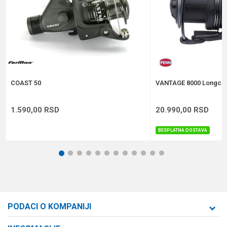
Kapacitet
0.35/280 m
Težina
389 g
Anti-spam zaštita - izračunajte koliko je 4 + 1 :
POŠALJI
COAST 50
VANTAGE 8000 Longcas
1.590,00
RSD
20.990,00
RSD
BESPLATNA DOSTAVA
1
2
3
4
5
6
7
8
9
10
11
12
PODACI O KOMPANIJI
Formaxstore d.o.o