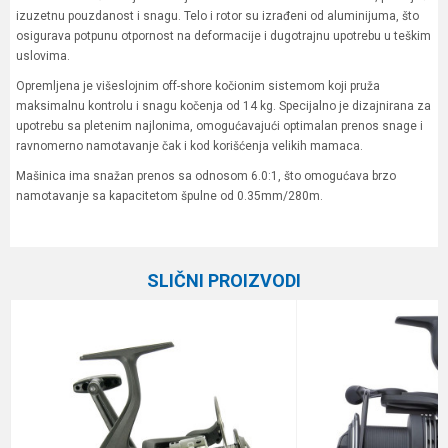
izuzetnu pouzdanost i snagu. Telo i rotor su izrađeni od aluminijuma, što
osigurava potpunu otpornost na deformacije i dugotrajnu upotrebu u teškim
uslovima.
Opremljena je višeslojnim off-shore kočionim sistemom koji pruža
maksimalnu kontrolu i snagu kočenja od 14 kg. Specijalno je dizajnirana za
upotrebu sa pletenim najlonima, omogućavajući optimalan prenos snage i
ravnomerno namotavanje čak i kod korišćenja velikih mamaca.
Mašinica ima snažan prenos sa odnosom 6.0:1, što omogućava brzo
namotavanje sa kapacitetom špulne od 0.35mm/280m.
Karakteristika
Vrednost
Ime/Nadimak
Kategorija
Mašinice za dubinku
SLIČNI PROIZVODI
Prenos
6.0:1
Email
Broj ležaja
6+1
Veličina
4000
Poruka
Brend
Black Cat