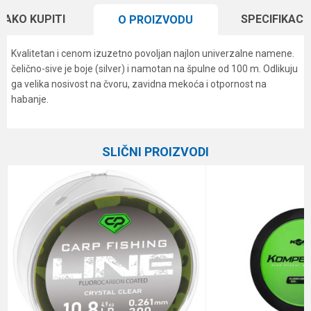
KAKO KUPITI
SPECIFIKACI
O PROIZVODU
Kvalitetan i cenom izuzetno povoljan najlon univerzalne namene.
čelično-sive je boje (silver) i namotan na špulne od 100 m. Odlikuju
ga velika nosivost na čvoru, zavidna mekoća i otpornost na
habanje.
Karakteristika
Vrednost
Ime/Nadimak
Kategorija
Monofili
SLIČNI PROIZVODI
Brend
Formax
Email
Dužina
100 m
Nosivost
9.1 kg
Poruka
Prečnik
0.30 mm