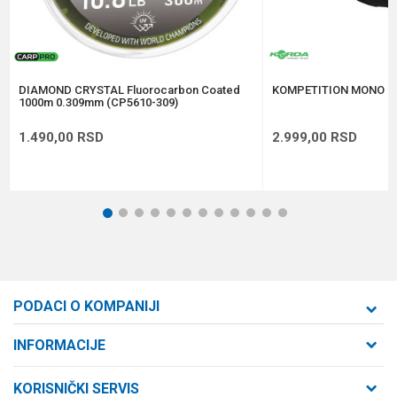
Anti-spam zaštita - izračunajte koliko je 4 + 1 :
POŠALJI
DIAMOND CRYSTAL Fluorocarbon Coated
KOMPETITION MONO 0
1000m 0.309mm (CP5610-309)
1.490,00
RSD
2.999,00
RSD
1
2
3
4
5
6
7
8
9
10
11
12
PODACI O KOMPANIJI
Formaxstore d.o.o
INFORMACIJE
O nama
Cara Dušana 47
KORISNIČKI SERVIS