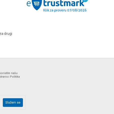
za drugi
koristite našu
ranici Politika
ne i bez grešaka. Svi artikli prikazani na sajtu su deo naše
Slažem se
drške web shopa na tel. 064/647-81-86.