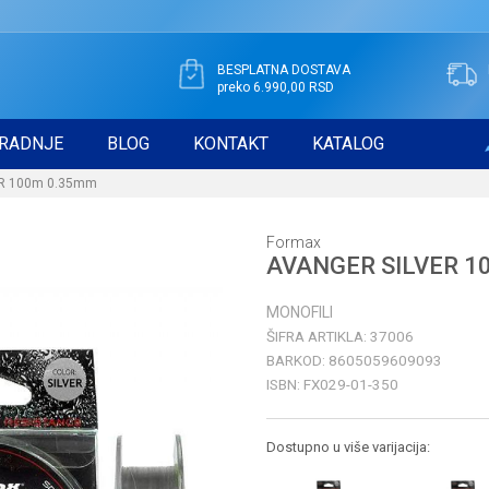
BESPLATNA DOSTAVA
preko 6.990,00 RSD
RADNJE
BLOG
KONTAKT
KATALOG
R 100m 0.35mm
Formax
AVANGER SILVER 1
MONOFILI
ŠIFRA ARTIKLA:
37006
BARKOD:
8605059609093
ISBN:
FX029-01-350
Dostupno u više varijacija: