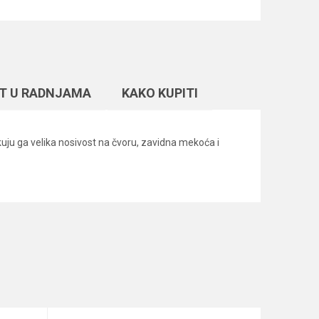
T U RADNJAMA
KAKO KUPITI
kuju ga velika nosivost na čvoru, zavidna mekoća i