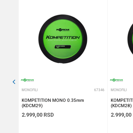
Anti-spam zaštita - izračunajt
POŠALJI
65942
MONOFILI
67346
MONOFILI
on
KOMPETITION MONO 0.35mm
KOMPETIT
10-309)
(KDCM29)
(KDCM28)
2.999,00
RSD
2.999,00