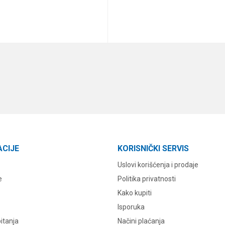
DODAJ U KORPU
DODAJ U KORPU
ACIJE
KORISNIČKI SERVIS
Uslovi korišćenja i prodaje
e
Politika privatnosti
Kako kupiti
Isporuka
itanja
Načini plaćanja