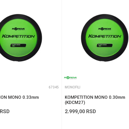
e koliko je 6 - 1 :
67345
MONOFILI
ION MONO 0.33mm
KOMPETITION MONO 0.30mm
(KDCM27)
RSD
2.999,00
RSD