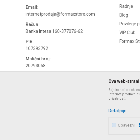
Radnje
Email:
internetprodaja@formaxstore.com
Blog
Privilege 
Račun
Banka Intesa 160-377076-62
VIP Club
Formax Sto
PIB:
107393792
Matični broj:
20793058
PDV broj
Ova web-stranic
694500884
Sajt koristi cookie
Internet prodavnicu
privatnosti.
Detaljnije
Obavezni
Nastojimo da budemo što precizniji u opisu proizvoda, prika
ponude i ne podrazumeva da su dostupn