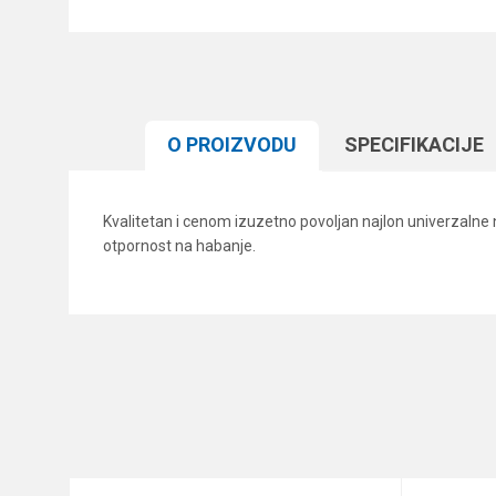
O PROIZVODU
SPECIFIKACIJЕ
Kvalitetan i cenom izuzetno povoljan najlon univerzalne 
otpornost na habanje.
Karakteristika
Ime/Nadimak
Kategorija
Brend
Poruka
Dužina
Nosivost