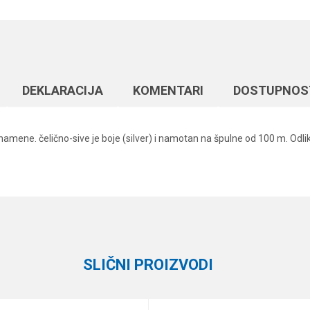
DEKLARACIJA
KOMENTARI
DOSTUPNOS
namene. čelično-sive je boje (silver) i namotan na špulne od 100 m. Odli
Vrednost
Email
Monofili
Formax
100 m
SLIČNI PROIZVODI
11.1 kg