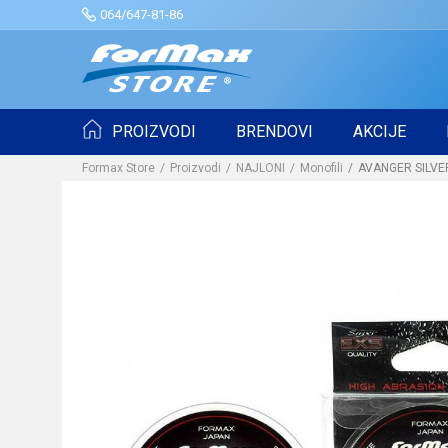
064/647-81-86
PROIZVODI
BRENDOVI
AKCIJE
Formax Store
Proizvodi
NAJLONI
Monofili
AVANGER SILVE