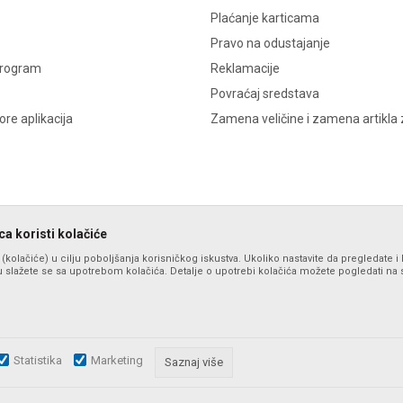
Plaćanje karticama
Pravo na odustajanje
program
Reklamacije
Povraćaj sredstava
re aplikacija
Zamena veličine i zamena artikla 
a koristi kolačiće
s (kolačiće) u cilju poboljšanja korisničkog iskustva. Ukoliko nastavite da pregledate i 
 slažete se sa upotrebom kolačića. Detalje o upotrebi kolačića možete pogledati na st
Statistika
Marketing
zu slika i samih cena, ali ne možemo garantovati da su sve informacije komplet
Saznaj više
i u svakom trenutku. Raspoloživost robe možete proveriti pozivom na broj po
©2026
formaxstore.com
, Izrada
NB SOFT
. Sva prava zadržana.