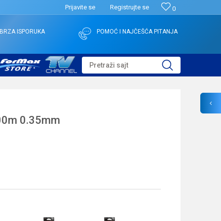
Prijavite se
Registrujte se
0
BRZA ISPORUKA
POMOĆ I NAJČEŠĆA PITANJA
Pretraži sajt
00m 0.35mm