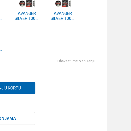
AVANGER
AVANGER
0m
SILVER 100m
SILVER 100m
0.30mm
0.25mm
0m
Obavesti me o sniženju
J U KORPU
DNJAMA