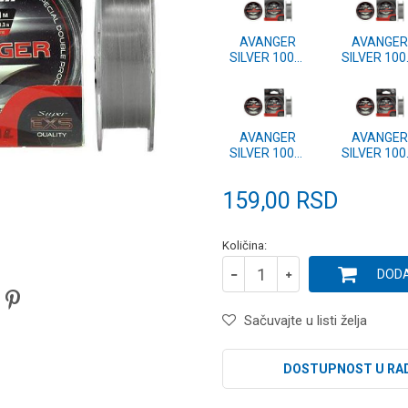
AVANGER
AVANGER
SILVER 100m
SILVER 10
0.40mm
0.35mm
AVANGER
AVANGER
SILVER 100m
SILVER 10
0.22mm
0.20mm
159,00
RSD
Količina:
DODA
Sačuvajte u listi želja
DOSTUPNOST U RA