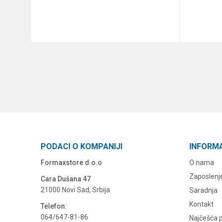
DODAJ U KORPU
PODACI O KOMPANIJI
INFORM
Formaxstore d.o.o
O nama
Zaposlenj
Cara Dušana 47
21000 Novi Sad, Srbija
Saradnja
Kontakt
Telefon:
064/647-81-86
Najčešća p