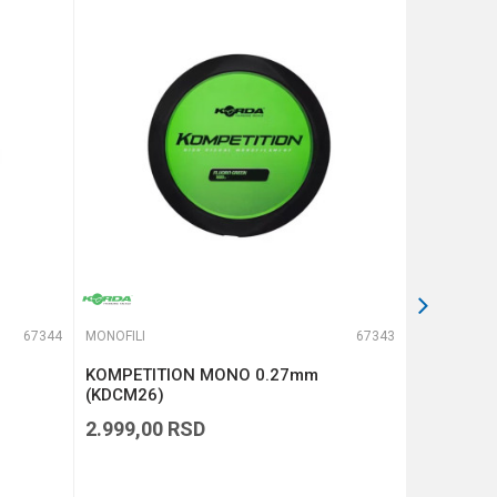
67344
MONOFILI
67343
MONOFILI
KOMPETITION MONO 0.27mm
KOMPETI
(KDCM26)
(KDCM25)
2.999,00
RSD
2.999,00