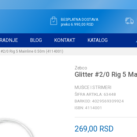
BESPLATNA DOSTAVA
preko 6.990,00 RSD
RADNJE
BLOG
KONTAKT
KATALOG
r #2/0 Rig 5 Mainline 0.50m (4114001)
Zebco
Glitter #2/0 Rig 5 M
MUŠICE I STRIMERI
ŠIFRA ARTIKLA:
63448
BARKOD:
4029569309924
ISBN:
4114001
269,00
RSD