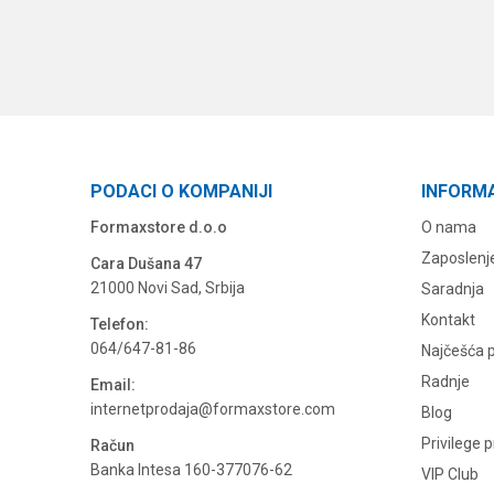
PODACI O KOMPANIJI
INFORM
Formaxstore d.o.o
O nama
Zaposlenj
Cara Dušana 47
21000 Novi Sad, Srbija
Saradnja
Kontakt
Telefon:
064/647-81-86
Najčešća p
Radnje
Email:
internetprodaja@formaxstore.com
Blog
Privilege 
Račun
Banka Intesa 160-377076-62
VIP Club