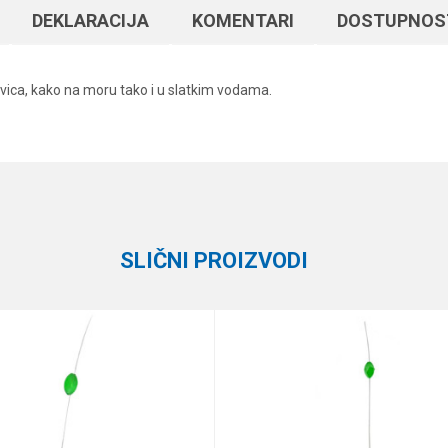
DEKLARACIJA
KOMENTARI
DOSTUPNOS
vica, kako na moru tako i u slatkim vodama.
Vrednost
Email
Mušice i strimeri
Zebco
SLIČNI PROIZVODI
te koliko je 4 + 1 :