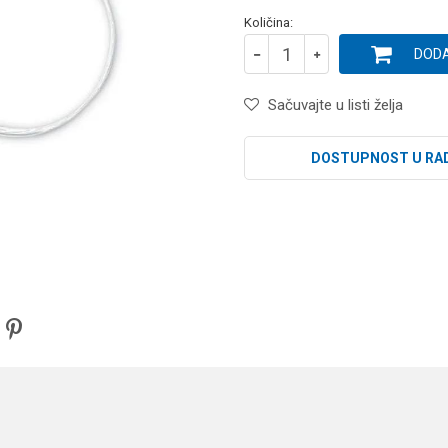
Količina:
DODA
Sačuvajte u listi želja
DOSTUPNOST U RA