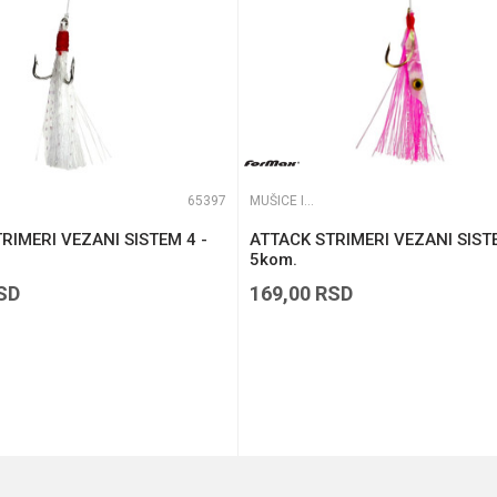
65397
MUŠICE I STRIMERI
RIMERI VEZANI SISTEM 4 -
ATTACK STRIMERI VEZANI SISTE
5kom.
SD
169,00
RSD
DODAJ U KORPU
DODAJ U KORPU