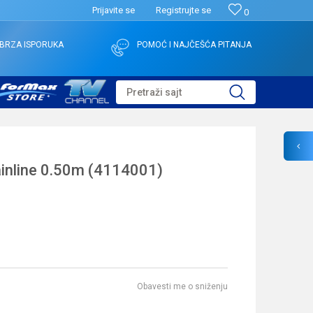
Prijavite se
Registrujte se
0
BRZA ISPORUKA
POMOĆ I NAJČEŠĆA PITANJA
Pretraži sajt
ainline 0.50m (4114001)
Obavesti me o sniženju