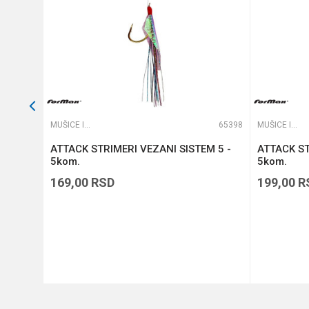
POŠALJI
63993
MUŠICE I STRIMERI
65398
MUŠICE I STRIMERI
H SKIN
ATTACK STRIMERI VEZANI SISTEM 5 -
ATTACK ST
5kom.
5kom.
169,00
RSD
199,00
R
DODAJ U KORPU