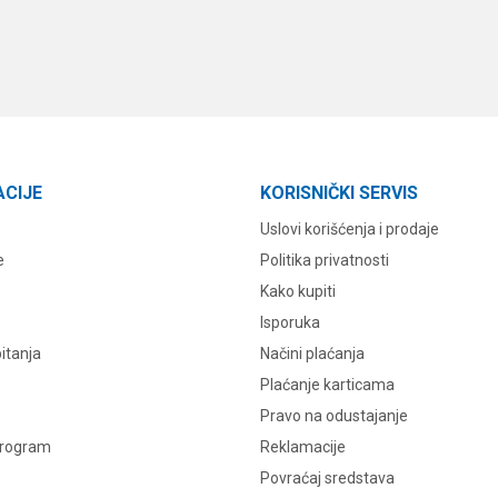
ACIJE
KORISNIČKI SERVIS
Uslovi korišćenja i prodaje
e
Politika privatnosti
Kako kupiti
Isporuka
itanja
Načini plaćanja
Plaćanje karticama
Pravo na odustajanje
program
Reklamacije
Povraćaj sredstava