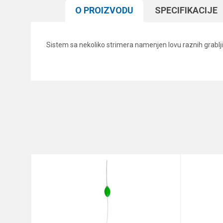
O PROIZVODU
SPECIFIKACIJЕ
Sistem sa nekoliko strimera namenjen lovu raznih grablji
Karakteristika
Ime/Nadimak
Kategorija
Brend
Poruka
Anti-spam zaštita - izračunaj