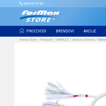
064/647-81-86
PROIZVODI
BRENDOVI
AKCIJE
Formax Store
Proizvodi
VARALICE
Mušice i strimeri
Glitte