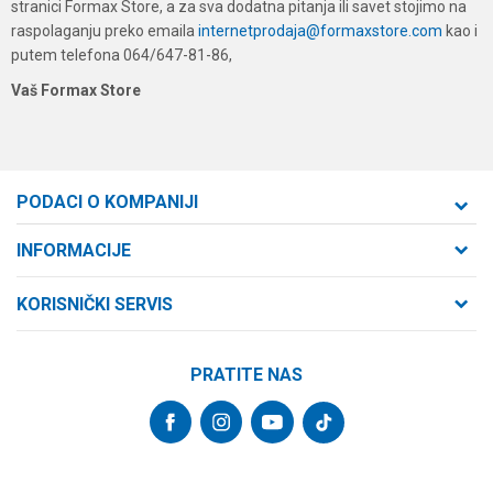
stranici Formax Store, a za sva dodatna pitanja ili savet stojimo na
raspolaganju preko emaila
internetprodaja@formaxstore.com
kao i
putem telefona 064/647-81-86,
Vaš Formax Store
PODACI O KOMPANIJI
Formaxstore d.o.o
INFORMACIJE
O nama
Cara Dušana 47
KORISNIČKI SERVIS
21000 Novi Sad, Srbija
Zaposlenje
Uslovi korišćenja i prodaje
Saradnja
Telefon:
PRATITE NAS
Politika privatnosti
064/647-81-86
Kontakt
Kako kupiti
Najčešća pitanja
Email:
Isporuka
internetprodaja@formaxstore.com
Radnje
Načini plaćanja
Blog
Račun