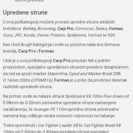
Gotovi predvezi
Upredene strune
U ovoj potkategoriji možete pronaći upredne strune sledećih
brendova:
Berkley, Browning,
Carp Pro
, Cormoran, Daiwa,
Formax
,
Guru, JRC, Korda, Owner, Preston, Spiderwire, Varivas te YGK.
Kao i kod drugih kategorija i ovde su prisutna naša dva domaća
brenda,
Carp Pro
i
Formax
.
I dok je u ovoj potkategoriji
Carp Pro
prisutan tek s jednim
proizvodom, specijalno upredenom strunom posebno dizajniranom
za rad sa spod i marker štapovima, S
pod and Marker Braid 20lb
0.16mm 200m (CPSM016)
,
Formax
je u prilici da predstavi desetak
različitih upredenih struna.
Na primer, ovde se nalaze
Attack Spinbraind X8 100m Fluo Green
od
0.08mm do 0.20mm osmonitne upredene strune namenjene
varaličarenju, te
Avanger PE 110m
upredna struna univerzalne
namene koju odlikuje visoka nosivost i otpornost na habanje.
Treba spomenuti i
Cat Fighter Leader X8
te
Cat Fighter Braid X8
200m od 0.30mm do 0.80mm
upredene strune specijalno