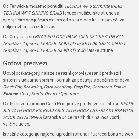
Od Fenwicka možemo ponuditi
TECHNA WF 6 SINKING BRAID
i
TECHNA WF 7 SINKING BRAID
tonuće mušičarske strune sa
specijalnim spoljašnjim slojem od poliuretana koji im povećava
daljinu izbačaja i izdržljivost.
Od Greysa tu su
BRAIDED LOOP PACK, GKTL05 GREYLON K/T
(Knotless Tapered) LEADER 4X 9ft 5lb te GKTL06 GREYLON K/T
(Knotless Tapered) LEADER 5X 9ft 4lb
mušičarske strune.
Gotovi predvezi
U ovoj potkategoriji nalaze se razni gotovi (vezani) predvezi i
sistemi s udicama spremni odmah za pecanje sledećih brendova:
Black Cat, Browning, Carp Academy,
Carp Pro
, Cormoran, Daiwa,
Formax
, Guru, Korda, Owner i Quantum
.
Ovde možete pronaći
Carp Pro
gotove predveze kao što su
READY
RIG WITH HOOK KS, READY RIG WITH HOOK LS te READY RIG WITH
HOOK WG ALIGNER
šaranske udice raznih dužina, nosivosti i
veličina udice.
Istražite kategoriju najlona, uprednih struna i fluorocarbona na web