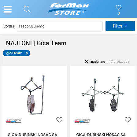
0
Filteri
Sortiraj
NAJLONI | Gica Team
gica-team
17
proizvoda
Obriši sve
GICA-DUBINSKI NOSAC SA
GICA-DUBINSKI NOSAC SA