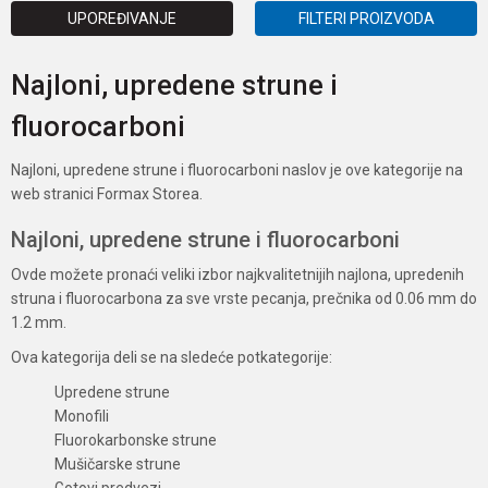
UPOREĐIVANJE
FILTERI PROIZVODA
Najloni, upredene strune i
fluorocarboni
Najloni, upredene strune i fluorocarboni naslov je ove kategorije na
web stranici Formax Storea.
Najloni, upredene strune i fluorocarboni
Ovde možete pronaći veliki izbor najkvalitetnijih najlona, upredenih
struna i fluorocarbona za sve vrste pecanja, prečnika od 0.06 mm do
1.2 mm.
Ova kategorija deli se na sledeće potkategorije:
Upredene strune
Monofili
Fluorokarbonske strune
Mušičarske strune