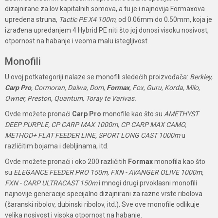
dizajnirane za lov kapitalnih somova, a tu je i najnovija Formaxova
upredena struna,
Tactic PE X4 100m
, od 0.06mm do 0.50mm, koja je
izrađena upredanjem 4 Hybrid PE niti što joj donosi visoku nosivost,
otpornost na habanje i veoma malu istegljivost.
Monofili
U ovoj potkategoriji nalaze se monofili sledećih proizvođača:
Berkley,
Carp Pro
, Cormoran, Daiwa, Dom,
Formax
, Fox, Guru, Korda, Milo,
Owner, Preston, Quantum, Toray te Varivas.
Ovde možete pronaći
Carp Pro
monofile kao što su
AMETHYST
DEEP PURPLE, CP CARP MAX 1000m, CP CARP MAX CAMO,
METHOD+ FLAT FEEDER LINE, SPORT LONG CAST 1000m
u
različitim bojama i debljinama, itd.
Ovde možete pronaći i oko 200 različitih
Formax
monofila kao što
su
ELEGANCE FEEDER PRO 150m, FXN - AVANGER OLIVE 1000m,
FXN - CARP ULTRACAST 150m
i mnogi drugi prvoklasni monofili
najnovije generacije specijalno dizajnirani za razne vrste ribolova
(šaranski ribolov, dubinski ribolov, itd.). Sve ove monofile odlikuje
velika nosivost i visoka otpornost na habanje.