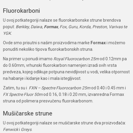
Fluorokarboni
U ovoj potkategoriji nalaze se fluorokarbonske strune brendova
poput:
Berkley, Daiwa,
Formax
, Fox, Guru, Korda, Preston, Varivas te
YGK
.
Ovde smo prisutni s našim proizvodima marke
Formax
i možemo
ponuditi nekoliko tipova fluorokarbonskih struna.
Na primer u ponudi imamo
Royal
Fluorocarbon 25m
od 0.12mm pa
do 0.60mm, vrhunski fluorokarbon namenjen izradi svih vrsta
predveza, kojeg odlikuje potpuna nevidljivost u vodi, velika otpornost
na habanje i kidanje kao i mala istegljivost.
Zatim, tu su i
FXN – Spectre Fluorocarbon 25m
od 0.40 i 0.45 mm i
FX Spectre Fluor 50m
od 0.16, 0.18 i 0.20 mm, izvanredna Formax
struna od polimera presvučenu fluorokarbonom.
Mušičarske strune
U ovoj potkategoriji nalaze se mušičarske strune dva proizvođača:
Fenwick
i
Greys
.