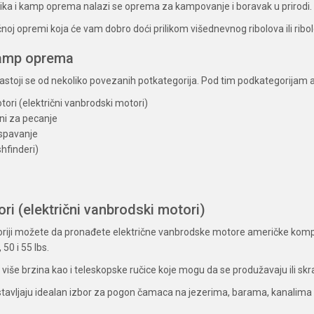
tika i kamp oprema nalazi se oprema za kampovanje i boravak u prirodi.
oj opremi koja će vam dobro doći prilikom višednevnog ribolova ili ribo
kamp oprema
sastoji se od nekoliko povezanih potkategorija. Pod tim podkategorija
tori (električni vanbrodski motori)
i za pecanje
spavanje
shfinderi)
ri (električni vanbrodski motori)
oriji možete da pronađete električne vanbrodske motore američke kom
 50 i 55 lbs.
više brzina kao i teleskopske ručice koje mogu da se produžavaju ili skr
tavljaju idealan izbor za pogon čamaca na jezerima, barama, kanalima i 