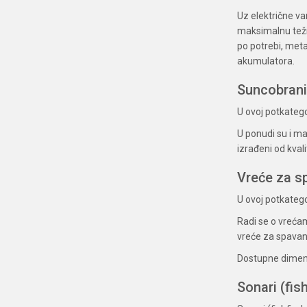
Uz električne v
maksimalnu teži
po potrebi, met
akumulatora.
Suncobrani
U ovoj potkateg
U ponudi su i ma
izrađeni od kval
Vreće za s
U ovoj potkateg
Radi se o vreća
vreće za spavanj
Dostupne dimenz
Sonari (fish