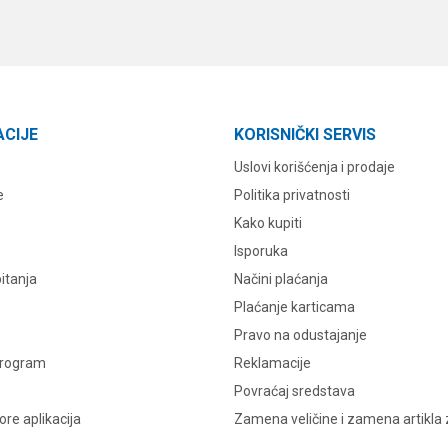
ACIJE
KORISNIČKI SERVIS
Uslovi korišćenja i prodaje
e
Politika privatnosti
Kako kupiti
Isporuka
itanja
Načini plaćanja
Plaćanje karticama
Pravo na odustajanje
program
Reklamacije
Povraćaj sredstava
re aplikacija
Zamena veličine i zamena artikla 