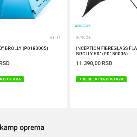
63431
SUNCOBRANI
" BROLLY (P0180005)
INCEPTION FIBREGLASS FL
BROLLY 50" (P0180006)
RSD
11.390,00
RSD
A DOSTAVA
BESPLATNA DOSTAVA
DODAJ U KORPU
DODAJ U KORPU
i kamp oprema