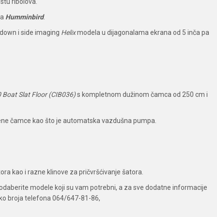
stu ribolova.
da
Humminbird
.
 down i side imaging
Helix
modela u dijagonalama ekrana od 5 inča pa
Boat Slat Floor (CIB036)
s kompletnom dužinom čamca od 250 cm i
mene čamce kao što je automatska vazdušna pumpa.
a kao i razne klinove za pričvršćivanje šatora.
daberite modele koji su vam potrebni, a za sve dodatne informacije
eko broja telefona 064/647-81-86,