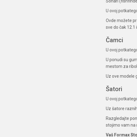
Sonari (fishfinde
U ovoj potkatego
Ovde možete pro
sve do čak 12.1 
Čamci
U ovoj potkateg
U ponudi su gum
mestom za ribol
Uz ove modele 
Šatori
U ovoj potkateg
Uz šatore raznih
Razgledajte pon
stojimo vam na 
Vaš Formax St