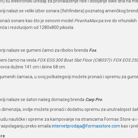
ri) su elektronski uređaji za pronalaženje ribe i dobijanje slike dna na me
riji nalazi se veliki izbor sonara (fishfindera) poznatog američkog bren
naći sonare kao što je osnovni model
PiranhaMax
pa sve do vrhunskih
inča i rezolucijom od 1280x800 piksela.
oriji nalaze se gumeni čamci za ribolov brenda
Fox
.
eni čamci na vesla
FOX EOS 300 Boat Slat Floor (CIB037)
i
FOX EOS 250 
ovca dužine 141 cm i širine 68 cm.
gumenih čamaca, u ovoj potkategoriji možete pronaći i opremu za gu
oriji nalaze se šatori našeg domaćeg brenda
Carp Pro
.
 dimenzija, ovdje možete pronaći i dodatnu opremu za unutrašnjost šator
udu nautičke i opreme za kampovanje na stranicama Formax Store-a i o
raspolaganju preko emaila
internetprodaja@formaxstore.com
kao i pr
ore