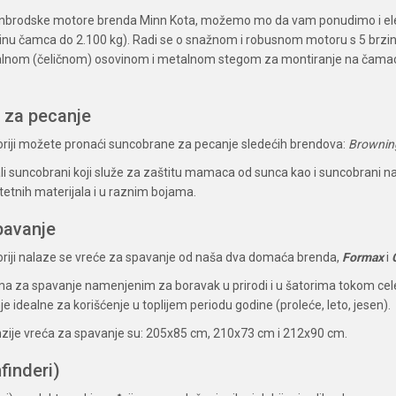
anbrodske motore brenda Minn Kota, možemo mo da vam ponudimo i ele
nu čamca do 2.100 kg). Radi se o snažnom i robusnom motoru s 5 brzina
alnom (čeličnom) osovinom i metalnom stegom za montiranje na čamac. Ist
 za pecanje
oriji možete pronaći suncobrane za pecanje sledećih brendova:
Brownin
li suncobrani koji služe za zaštitu mamaca od sunca kao i suncobrani n
itetnih materijala i u raznim bojama.
pavanje
oriji nalaze se vreće za spavanje od naša dva domaća brenda,
Formax
i
ma za spavanje namenjenim za boravak u prirodi i u šatorima tokom cele
e idealne za korišćenje u toplijem periodu godine (proleće, leto, jesen).
ije vreća za spavanje su: 205x85 cm, 210x73 cm i 212x90 cm.
finderi)