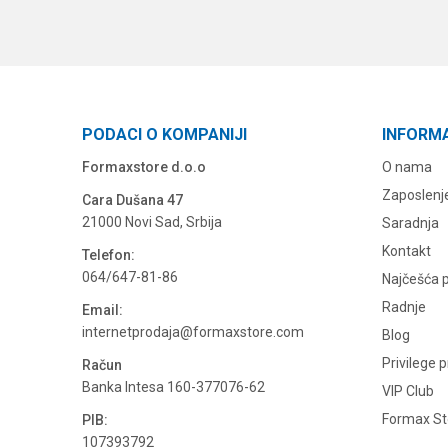
PODACI O KOMPANIJI
INFORM
Formaxstore d.o.o
O nama
Zaposlenj
Cara Dušana 47
21000 Novi Sad, Srbija
Saradnja
Kontakt
Telefon:
064/647-81-86
Najčešća p
Radnje
Email:
internetprodaja@formaxstore.com
Blog
Privilege 
Račun
Banka Intesa 160-377076-62
VIP Club
Formax Sto
PIB:
107393792