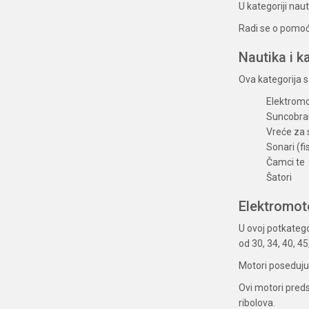
U kategoriji nau
Radi se o pomoćn
Nautika i 
Ova kategorija 
Elektromo
Suncobran
Vreće za 
Sonari (fi
Čamci te
Šatori
Elektromoto
U ovoj potkateg
od 30, 34, 40, 45,
Motori poseduju 
Ovi motori preds
ribolova.