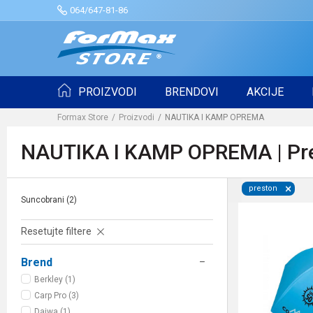
064/647-81-86
PROIZVODI
BRENDOVI
AKCIJE
Formax Store
Proizvodi
NAUTIKA I KAMP OPREMA
NAUTIKA I KAMP OPREMA | Pr
preston
Suncobrani
(2)
Resetujte filtere
Brend
Berkley (1)
Carp Pro (3)
Daiwa (1)