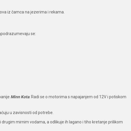
lova iz čamca na jezerima i rekama.
m apodrazumevaju se:
panije
Minn Kota
. Radi se o motorima s napajanjem od 12V i potiskom
aćuju u zavisnosti od potrebe.
drugim mirnim vodama, a odlikuje ih lagano i tiho kretanje prilikom