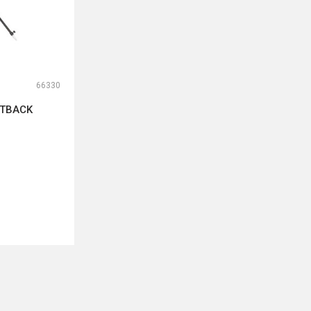
66330
ATBACK