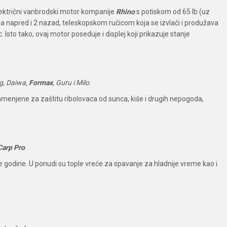
ktrični vanbrodski motor kompanije
Rhino
s potiskom od 65 lb (uz
 napred i 2 nazad, teleskopskom ručicom koja se izvlači i produžava
o tako, ovaj motor poseduje i displej koji prikazuje stanje
g, Daiwa,
Formax
, Guru i Milo
.
amenjene za zaštitu ribolovaca od sunca, kiše i drugih nepogoda,
Carp Pro
.
 godine. U ponudi su tople vreće za spavanje za hladnije vreme kao i