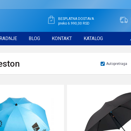
BESPLATNA DOSTAVA
preko 6.990,00 RSD
RADNJE
BLOG
KONTAKT
KATALOG
eston
Autopretraga