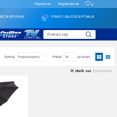
Prijavite se
Registrujte se
0
BRZA ISPORUKA
POMOĆ I NAJČEŠĆA PITANJA
Pretraži sajt
Sortiraj
Prikaži
po strani
2
proizvoda
Obriši sve